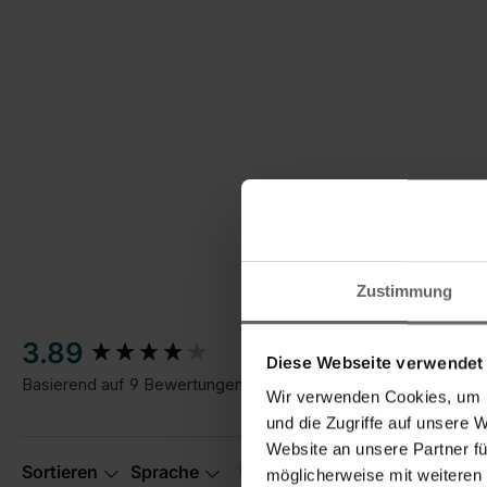
Zustimmung
New content loaded
Einfache
3.89
Handhabung/Bedienung
Pr
Diese Webseite verwendet
Basierend auf 9 Bewertungen
1
5
1
Wir verwenden Cookies, um I
und die Zugriffe auf unsere 
Website an unsere Partner fü
Suchen:
Sortieren
Sprache
möglicherweise mit weiteren