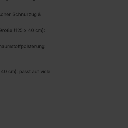
ischer Schnurzug &
‑Größe (125 x 40 cm):
haumstoffpolsterung:
0 cm): passt auf viele