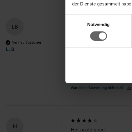
der Dienste gesammelt haben
Einwilligungsauswahl
Notwendig
LB
Fünf Sterne
Bügelbrettbezug Cotton Class
Verified Customer
Schnelle Lieferung / gute Qual
L. B
Produktqualität
1
5
War diese Bewertung hilfreich?
Ja
H
Het paste goed.