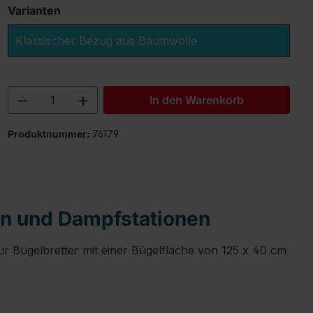
Varianten
Klassischer Bezug aus Baumwolle
Produkt Anzahl: Gib den gewünschten 
In den Warenkorb
Produktnummer:
76179
en und Dampfstationen
r Bügelbretter mit einer Bügelfläche von 125 x 40 cm