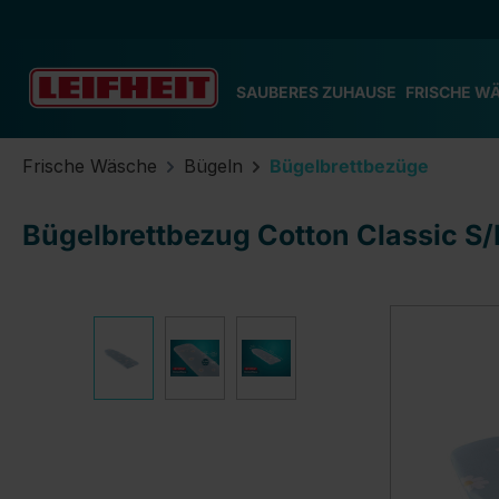
m Hauptinhalt springen
Zur Suche springen
Zur Hauptnavigation springen
SAUBERES ZUHAUSE
FRISCHE W
Frische Wäsche
Bügeln
Bügelbrettbezüge
Bügelbrettbezug Cotton Classic S
Bildergalerie überspringen