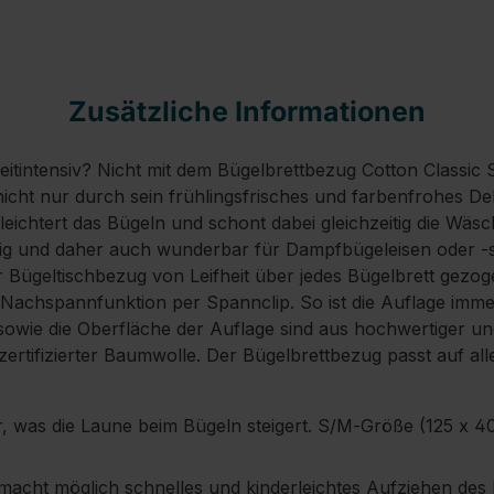
Zusätzliche Informationen
zeitintensiv? Nicht mit dem Bügelbrettbezug Cotton Classic 
nicht nur durch sein frühlingsfrisches und farbenfrohes De
eichtert das Bügeln und schont dabei gleichzeitig die Wäsc
sig und daher auch wunderbar für Dampfbügeleisen oder -st
 Bügeltischbezug von Leifheit über jedes Bügelbrett gezo
 Nachspannfunktion per Spannclip. So ist die Auflage immer
sowie die Oberfläche der Auflage sind aus hochwertiger un
zertifizierter Baumwolle. Der Bügelbrettbezug passt auf all
, was die Laune beim Bügeln steigert. S/M‑Größe (125 x 40 
macht möglich schnelles und kinderleichtes Aufziehen des