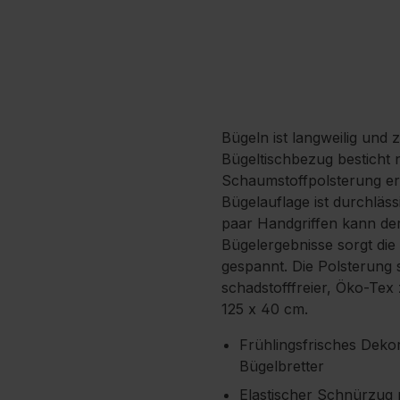
Bügeln ist langweilig und 
Bügeltischbezug besticht 
Schaumstoffpolsterung erl
Bügelauflage ist durchläs
paar Handgriffen kann der
Bügelergebnisse sorgt die
gespannt. Die Polsterung 
schadstofffreier, Öko-Tex 
125 x 40 cm.
Frühlingsfrisches Dekor
Bügelbretter
Elastischer Schnürzug 