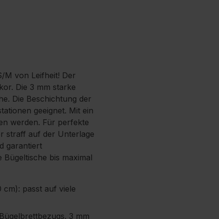
S/M von Leifheit! Der
kor. Die 3 mm starke
he. Die Beschichtung der
ationen geeignet. Mit ein
gen werden. Für perfekte
 straff auf der Unterlage
d garantiert
e Bügeltische bis maximal
cm): passt auf viele
 Bügelbrettbezugs. 3 mm