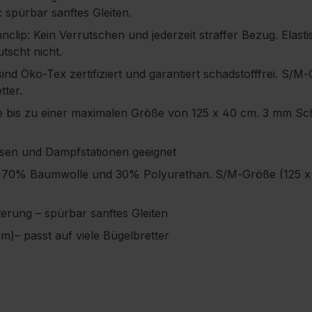
 spürbar sanftes Gleiten.
lip: Kein Verrutschen und jederzeit straffer Bezug. Elast
utscht nicht.
nd Öko-Tex zertifiziert und garantiert schadstofffrei. S/M
tter.
e bis zu einer maximalen Größe von 125 x 40 cm. 3 mm Sc
.
sen und Dampfstationen geeignet
 70% Baumwolle und 30% Polyurethan. S/M‑Größe (125 x 4
rung – spürbar sanftes Gleiten
m)– passt auf viele Bügelbretter