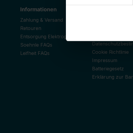
Informationen
Rechtliches
Zahlung & Versand
Allgemeine
Geschäftsbedingu
Retouren
Widerrufsrecht
Entsorgung Elektrogeräte
Datenschutzbest
Soehnle FAQs
Cookie Richtlinie
Leifheit FAQs
Impressum
Batteriegesetz
Erklärung zur Barr