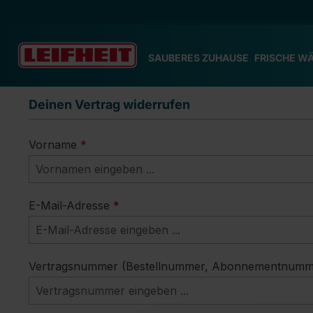
m Hauptinhalt springen
Zur Suche springen
Zur Hauptnavigation springen
SAUBERES ZUHAUSE
FRISCHE W
Deinen Vertrag widerrufen
Vorname
*
E-Mail-Adresse
*
Vertragsnummer (Bestellnummer, Abonnementnummer