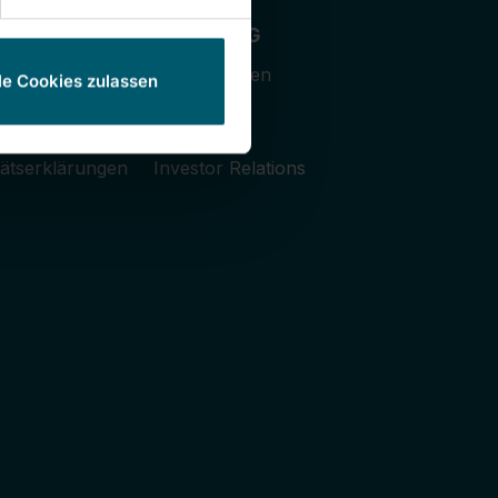
Leifheit AG
Unternehmen
le Cookies zulassen
fe
Karriere
ngungen
Presse
ätserklärungen
Investor Relations