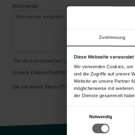
Kommentar
Zustimmung
Diese Webseite verwendet
This site is protected by
Friendly Captcha
and its
Privacy Poli
Wir verwenden Cookies, um I
Unsere Datenschutzhinweise finden Sie
hier
.
und die Zugriffe auf unsere 
Website an unsere Partner fü
Die mit einem Stern (*) markierten Felder sind Pflichtf
möglicherweise mit weiteren
der Dienste gesammelt haben
Einwilligungsauswahl
Notwendig