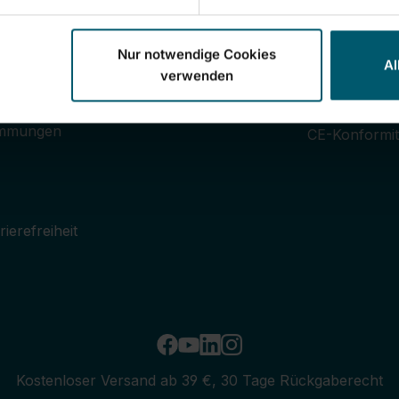
Dein Konto
Services
Nur notwendige Cookies
Login
Kontakt
Al
verwenden
ngen
Deine Kontoinformationen
Werksverkäu
Deine Bestellungen
Garantiebedi
immungen
CE-Konformit
ierefreiheit
Kostenloser Versand ab 39 €, 30 Tage Rückgaberecht