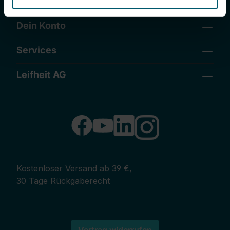
Rechtliches
Dein Konto
Services
Leifheit AG
Kostenloser Versand ab 39 €,
30 Tage Rückgaberecht