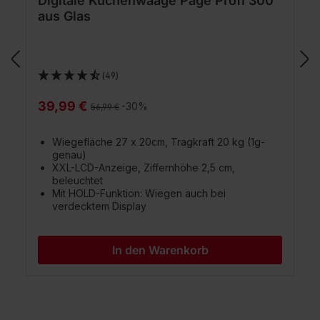
Digitale Küchenwaage Page Profi 300
aus Glas
(49)
39,99 €
Regulärer Preis:
-30%
56,99 €
Wiegefläche 27 x 20cm, Tragkraft 20 kg (1g-
genau)
XXL-LCD-Anzeige, Ziffernhöhe 2,5 cm,
beleuchtet
Mit HOLD-Funktion: Wiegen auch bei
verdecktem Display
In den Warenkorb