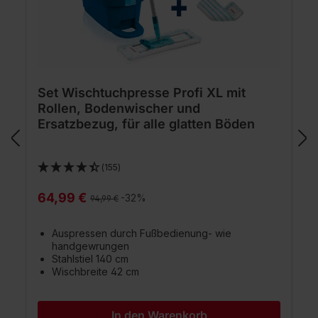
Set Wischtuchpresse Profi XL mit
Rollen, Bodenwischer und
Ersatzbezug, für alle glatten Böden
(155)
64,99 €
Regulärer Preis:
-32%
94,99 €
Auspressen durch Fußbedienung- wie
handgewrungen
Stahlstiel 140 cm
Wischbreite 42 cm
In den Warenkorb