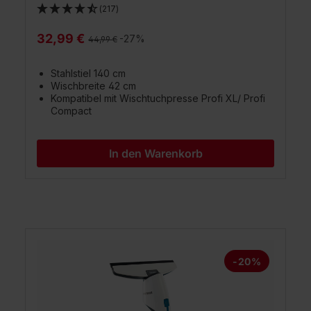
(217)
32,99 €
Regulärer Preis:
-27%
44,99 €
Stahlstiel 140 cm
Wischbreite 42 cm
Kompatibel mit Wischtuchpresse Profi XL/ Profi
Compact
In den Warenkorb
Produktgalerie überspringen
-20%