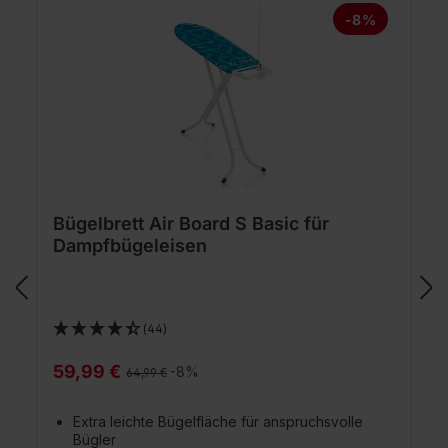
-8%
Bügelbrett Air Board S Basic für
Dampfbügeleisen
(44)
59,99 €
Regulärer Preis:
-8%
64,99 €
Extra leichte Bügelfläche für anspruchsvolle
Bügler