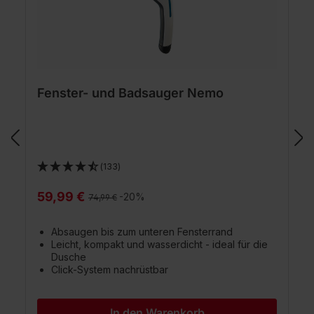
Fenster- und Badsauger Nemo
(133)
59,99 €
Regulärer Preis:
-20%
74,99 €
Absaugen bis zum unteren Fensterrand
Leicht, kompakt und wasserdicht - ideal für die
Dusche
Click-System nachrüstbar
In den Warenkorb