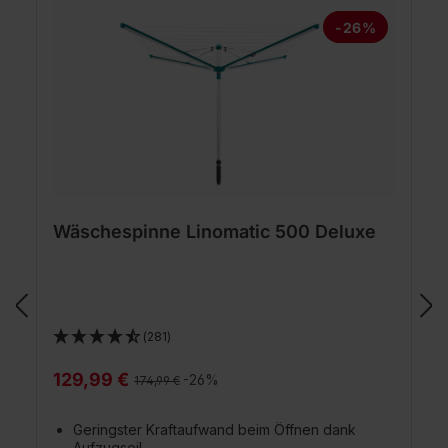
-26%
Wäschespinne Linomatic 500 Deluxe
(281)
129,99 €
Regulärer Preis:
-26%
174,99 €
Geringster Kraftaufwand beim Öffnen dank
Aufzugseil