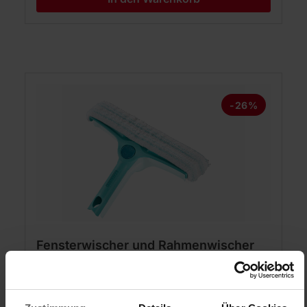
Produktgalerie überspringen
-26%
Fensterwischer und Rahmenwischer
4in1