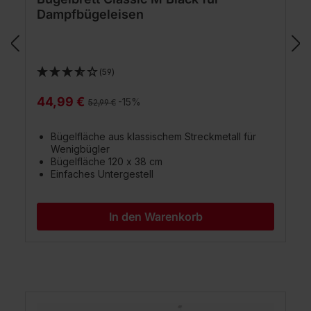
Dampfbügeleisen
(59)
44,99 €
Regulärer Preis:
-15%
52,99 €
Bügelfläche aus klassischem Streckmetall für
Wenigbügler
Bügelfläche 120 x 38 cm
Einfaches Untergestell
In den Warenkorb
Produktgalerie überspringen