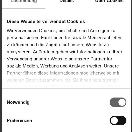
Zustimmung
Details
Über Cookies
(87)
16,99 €
Regulärer Preis:
-26%
22,99 €
Diese Webseite verwendet Cookies
Wir verwenden Cookies, um Inhalte und Anzeigen zu
Reinigt Scheiben, Ecken und Rahmen
Wischbreite 32 cm
personalisieren, Funktionen für soziale Medien anbieten
Gummilippe austauschbar
zu können und die Zugriffe auf unsere Website zu
analysieren. Außerdem geben wir Informationen zu Ihrer
Verwendung unserer Website an unsere Partner für
In den Warenkorb
soziale Medien, Werbung und Analysen weiter. Unsere
Partner führen diese Informationen möglicherweise mit
weiteren Daten zusammen, die Sie ihnen bereitgestellt
haben oder die sie im Rahmen Ihrer Nutzung der Dienste
gesammelt haben. Sie geben Einwilligung zu unseren
Einwilligungsauswahl
Cookies, wenn Sie unsere Webseite weiterhin nutzen.
Notwendig
Präferenzen