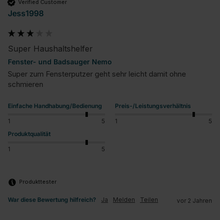
Verified Customer
Jess1998
Super Haushaltshelfer
Fenster- und Badsauger Nemo
Super zum Fensterputzer geht sehr leicht damit ohne 
schmieren
Einfache Handhabung/Bedienung
Preis-/Leistungsverhältnis
1
5
1
5
Produktqualität
1
5
Produkttester
War diese Bewertung hilfreich?
Ja
Melden
Teilen
vor 2 Jahren