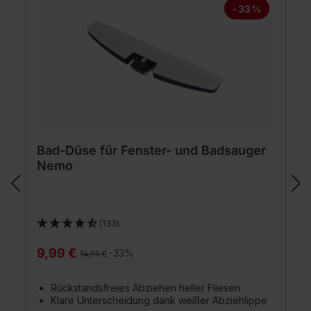
-33%
Bad-Düse für Fenster- und Badsauger
Nemo
(133)
9,99 €
Regulärer Preis:
-33%
14,99 €
Rückstandsfreies Abziehen heller Fliesen
Klare Unterscheidung dank weißer Abziehlippe