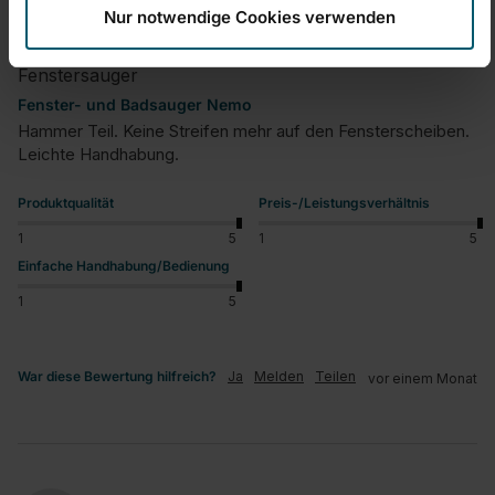
Nur notwendige Cookies verwenden
Fenstersauger
Fenster- und Badsauger Nemo
Hammer Teil. Keine Streifen mehr auf den Fensterscheiben. 
Leichte Handhabung. 
Produktqualität
Preis-/Leistungsverhältnis
1
5
1
5
Einfache Handhabung/Bedienung
1
5
War diese Bewertung hilfreich?
Ja
Melden
Teilen
vor einem Monat