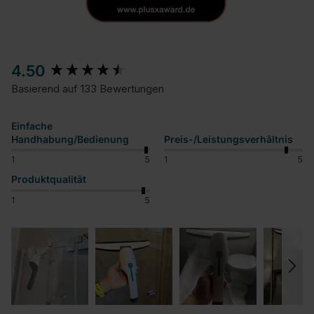
New content loaded
4.50
Basierend auf 133 Bewertungen
Einfache
Handhabung/Bedienung
Preis-/Leistungsverhältnis
1
5
1
5
Produktqualität
1
5