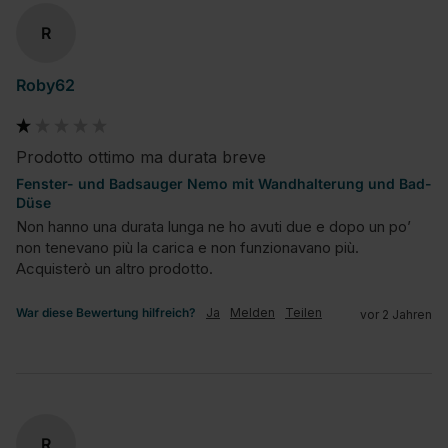
R
Roby62
Prodotto ottimo ma durata breve
Fenster- und Badsauger Nemo mit Wandhalterung und Bad-
Düse
Non hanno una durata lunga ne ho avuti due e dopo un po’ 
non tenevano più la carica e non funzionavano più.

Acquisterò un altro prodotto.
War diese Bewertung hilfreich?
Ja
Melden
Teilen
vor 2 Jahren
R