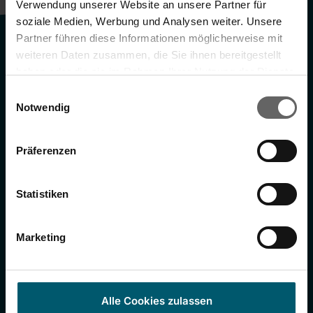
Verwendung unserer Website an unsere Partner für
soziale Medien, Werbung und Analysen weiter. Unsere
Partner führen diese Informationen möglicherweise mit
Informationen
weiteren Daten zusammen, die Sie ihnen bereitgestellt
haben oder die sie im Rahmen Ihrer Nutzung der Dienste
Rechtliches
gesammelt haben. Sie geben Einwilligung zu unseren
Einwilligungsauswahl
Cookies, wenn Sie unsere Webseite weiterhin nutzen.
Notwendig
Dein Konto
Präferenzen
Services
Leifheit AG
Statistiken
Marketing
Alle Cookies zulassen