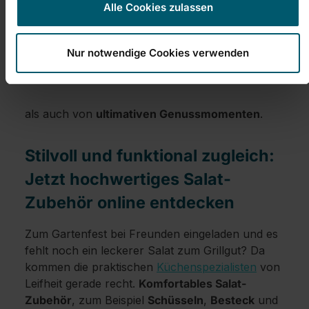
Salat-Dressing-Shakern
Alle Cookies zulassen
Wer diese nützlichen Küchenhelfer von Leifheit
Nur notwendige Cookies verwenden
kauft, profitiert sowohl von einer
mühelosen
Vorbereitung
seiner Lieblingssalate
als auch von
ultimativen Genussmomenten
.
Stilvoll und funktional zugleich:
Jetzt hochwertiges Salat-
Zubehör online entdecken
Zum Gartenfest bei Freunden eingeladen und es
fehlt noch ein leckerer Salat zum Grillgut? Da
kommen die praktischen
Küchenspezialisten
von
Leifheit gerade recht.
Komfortables Salat-
Zubehör
, zum Beispiel
Schüsseln
,
Besteck
und