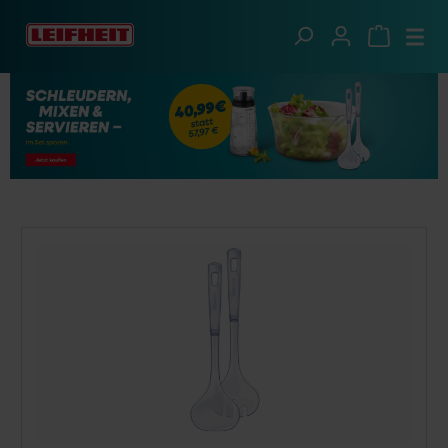
Zum Hauptinhalt springen
Clevere Küche
Spezialisten
Salatzubehör