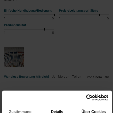
Einfache Handhabung/Bedienung
Preis-/Leistungsverhältnis
1
5
1
5
Produktqualität
1
5
War diese Bewertung hilfreich?
Ja
Melden
Teilen
vor einem Jahr
S
Zustimmung
Details
Über Cookies