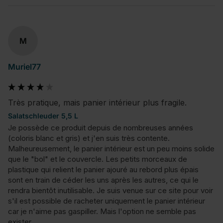
M
Muriel77
Très pratique, mais panier intérieur plus fragile.
Salatschleuder 5,5 L
Je possède ce produit depuis de nombreuses années 
(coloris blanc et gris) et j'en suis très contente. 
Malheureusement, le panier intérieur est un peu moins solide 
que le "bol" et le couvercle. Les petits morceaux de 
plastique qui relient le panier ajouré au rebord plus épais 
sont en train de céder les uns après les autres, ce qui le 
rendra bientôt inutilisable. Je suis venue sur ce site pour voir 
s'il est possible de racheter uniquement le panier intérieur 
car je n'aime pas gaspiller. Mais l'option ne semble pas 
exister.