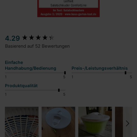
New content loaded
4.29
Basierend auf 52 Bewertungen
Einfache
Handhabung/Bedienung
Preis-/Leistungsverhältnis
1
5
1
5
Produktqualität
1
5