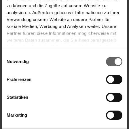
zu können und die Zugriffe auf unsere Website zu
analysieren. Außerdem geben wir Informationen zu Ihrer
Verwendung unserer Website an unsere Partner für
soziale Medien, Werbung und Analysen weiter. Unsere
Partner führen diese Informationen möglicherweise mit
weiteren Daten zusammen, die Sie ihnen bereitgestellt
haben oder die sie im Rahmen Ihrer Nutzung der Dienste
gesammelt haben. Sie geben Einwilligung zu unseren
Einwilligungsauswahl
Cookies, wenn Sie unsere Webseite weiterhin nutzen.
Notwendig
Marmeladenglas 1/4 L
Präferenzen
Statistiken
(1)
Marketing
2,49 €