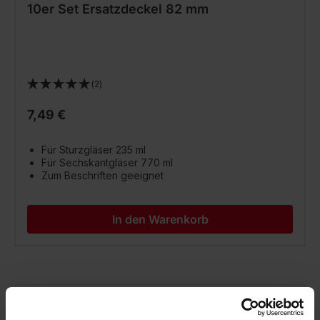
10er Set Ersatzdeckel 82 mm
(2)
7,49 €
Für Sturzgläser 235 ml
Für Sechskantgläser 770 ml
Zum Beschriften geeignet
In den Warenkorb