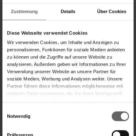
Zustimmung
Details
Über Cookies
Diese Webseite verwendet Cookies
Wir verwenden Cookies, um Inhalte und Anzeigen zu
personalisieren, Funktionen für soziale Medien anbieten
zu können und die Zugriffe auf unsere Website zu
3 Abstreifgummis und Feder
analysieren. Außerdem geben wir Informationen zu Ihrer
Kirschentkerner
Verwendung unserer Website an unsere Partner für
soziale Medien, Werbung und Analysen weiter. Unsere
Partner führen diese Informationen möglicherweise mit
weiteren Daten zusammen, die Sie ihnen bereitgestellt
(67)
haben oder die sie im Rahmen Ihrer Nutzung der Dienste
6,49 €
gesammelt haben. Sie geben Einwilligung zu unseren
Einwilligungsauswahl
Cookies, wenn Sie unsere Webseite weiterhin nutzen.
Notwendig
Für Kirschentkerner Art.-Nr. 37211
3 Ersatzgummis & eine Ersatzfeder
Präferenzen