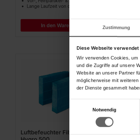
Vor-, Feinpartikel- & Aktivkohlefilter
Vor-, H
Lange Laufzeit von ca. 4.000 h
Lange 
In den Warenkorb
Zustimmung
Diese Webseite verwendet
Wir verwenden Cookies, um I
und die Zugriffe auf unsere 
Website an unsere Partner fü
möglicherweise mit weiteren
der Dienste gesammelt haben
Einwilligungsauswahl
Notwendig
Luftbefeuchter Filter Airfresh
Hygro 500