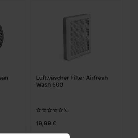
lean
Luftwäscher Filter Airfresh
Wash 500
(0)
19,99 €