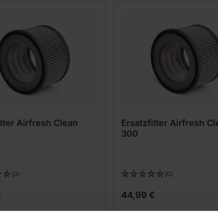
ilter Airfresh Clean
Ersatzfilter Airfresh C
300
(0)
(0)
€
44,99 €