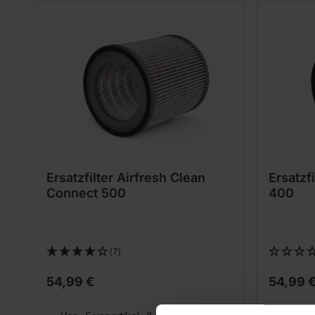
Ersatzfilter Airfresh Clean
Ersatzf
Connect 500
400
(7)
54,99 €
54,99 