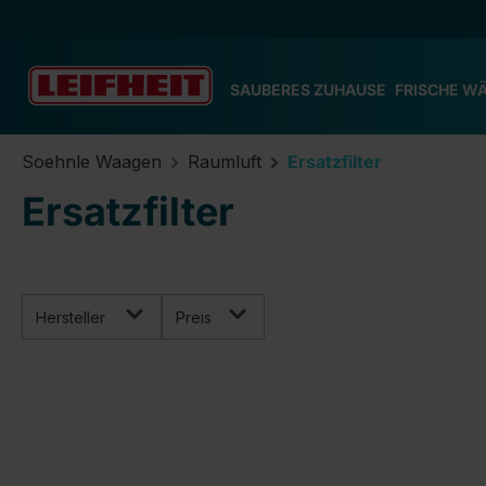
m Hauptinhalt springen
Zur Suche springen
Zur Hauptnavigation springen
SAUBERES ZUHAUSE
FRISCHE W
Soehnle Waagen
Raumluft
Ersatzfilter
Ersatzfilter
Hersteller
Preis