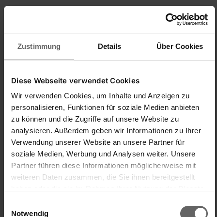
Zustimmung
Details
Über Cookies
New content loaded
4.67
Basierend auf 3 Bewertungen
Diese Webseite verwendet Cookies
Einfache
Wir verwenden Cookies, um Inhalte und Anzeigen zu
Handhabung/Bedienung
Preis-/Leistungsverhältnis
personalisieren, Funktionen für soziale Medien anbieten
1
5
1
5
zu können und die Zugriffe auf unsere Website zu
Produktqualität
analysieren. Außerdem geben wir Informationen zu Ihrer
1
5
Verwendung unserer Website an unsere Partner für
soziale Medien, Werbung und Analysen weiter. Unsere
Partner führen diese Informationen möglicherweise mit
Suchen:
Sortieren
Sprache
weiteren Daten zusammen, die Sie ihnen bereitgestellt
haben oder die sie im Rahmen Ihrer Nutzung der Dienste
gesammelt haben. Sie geben Einwilligung zu unseren
Einwilligungsauswahl
Produktbewertungen
Fragen
Cookies, wenn Sie unsere Webseite weiterhin nutzen.
Notwendig