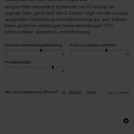
amazon filter wesentlich schlechter nur 1/2 laufzeit als 
orginale filter  gerät läuft seit 3 Jahren 1 digit von der anzeige 
ausgefallen filterleistung und luftbefeutung gut. seit 3 jahren 
keine größeren erkältungen beste einstellungen 55% 
luftfeuchtikeit. speziel bei zentralheitzung
Einfache Handhabung/Bedienung
Preis-/Leistungsverhältnis
1
5
1
5
Produktqualität
1
5
War diese Bewertung hilfreich?
Ja
Melden
Teilen
vor 6 Jahren