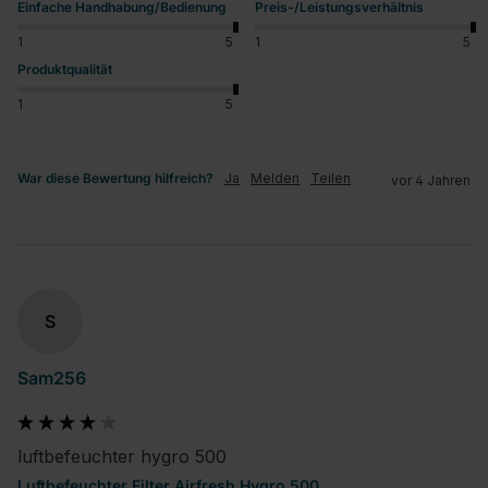
Einfache Handhabung/Bedienung
Preis-/Leistungsverhältnis
1
5
1
5
Produktqualität
1
5
War diese Bewertung hilfreich?
Ja
Melden
Teilen
vor 4 Jahren
S
Sam256
luftbefeuchter hygro 500
Luftbefeuchter Filter Airfresh Hygro 500