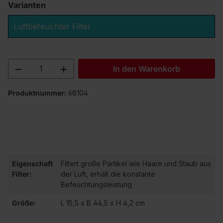
Varianten
Luftbefeuchter Filter
Produkt Anzahl: Gib den gewünschten We
In den Warenkorb
Produktnummer:
68104
Eigenschaft
Filtert große Partikel wie Haare und Staub aus
Filter:
der Luft, erhält die konstante
Befeuchtungsleistung
Größe:
L 15,5 x B 44,5 x H 4,2 cm