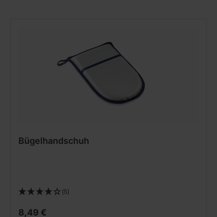
Bügelhandschuh
(5)
8,49 €