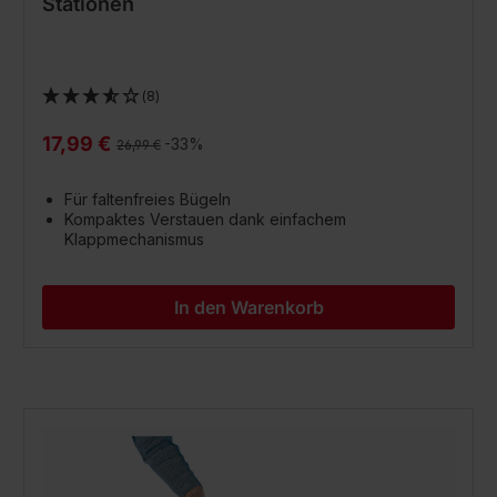
Stationen
(8)
17,99 €
Regulärer Preis:
-33%
26,99 €
Für faltenfreies Bügeln
Kompaktes Verstauen dank einfachem
Klappmechanismus
In den Warenkorb