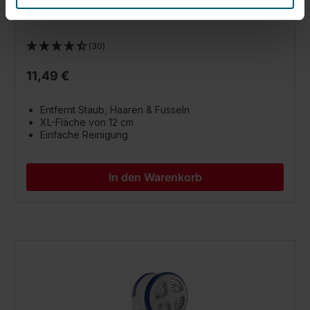
(30)
11,49 €
Entfernt Staub, Haaren & Fusseln
XL-Fläche von 12 cm
Einfache Reinigung
In den Warenkorb