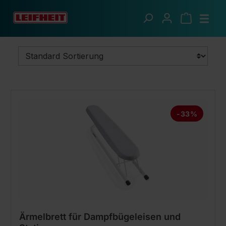
Zum Hauptinhalt springen
Frische Wäsche
Bügeln
Bügelhilfen & Zubehör
-33%
Ärmelbrett für Dampfbügeleisen und