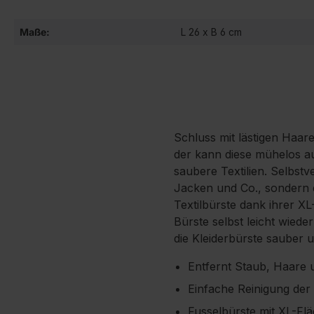
Maße:
L 26 x B 6 cm
Schluss mit lästigen Haare
der kann diese mühelos au
saubere Textilien. Selbstv
Jacken und Co., sondern eb
Textilbürste dank ihrer XL
Bürste selbst leicht wied
die Kleiderbürste sauber u
Entfernt Staub, Haare u
Einfache Reinigung de
Fusselbürste mit XL-Fl