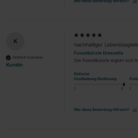
War diese Bewertung hilfreich?
Ja
K
nachhaltiger Lebensbegleit
Fusselbürste Dressetta
Verified Customer
Die Fusselbürste eignet sich 
Kundin
Einfache
Handhabung/Bedienung
Prei
1
5
1
War diese Bewertung hilfreich?
Ja