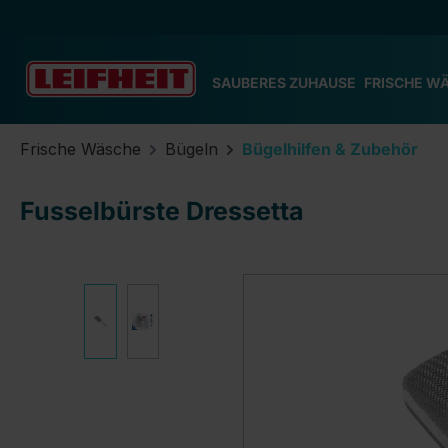
m Hauptinhalt springen
Zur Suche springen
Zur Hauptnavigation springen
SAUBERES ZUHAUSE
FRISCHE W
Frische Wäsche
Bügeln
Bügelhilfen & Zubehör
Fusselbürste Dressetta
Bildergalerie überspringen