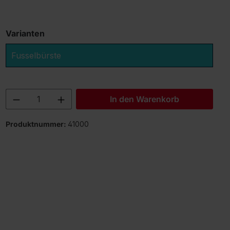
Varianten
Fusselbürste
Produkt Anzahl: Gib den gewünschten 
In den Warenkorb
Produktnummer:
41000