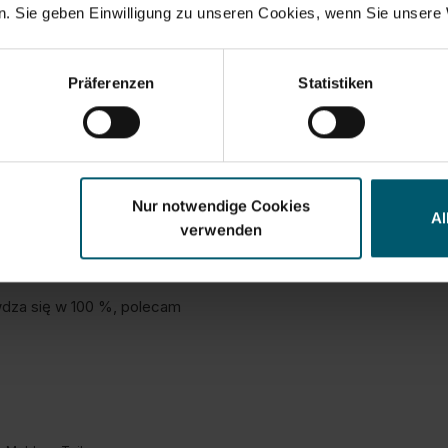
. Sie geben Einwilligung zu unseren Cookies, wenn Sie unsere 
s-/Leistungsverhältnis
Produktqualität
5
1
5
Präferenzen
Statistiken
Melden
Teilen
Nur notwendige Cookies
Al
verwenden
wdza się w 100 %, polecam