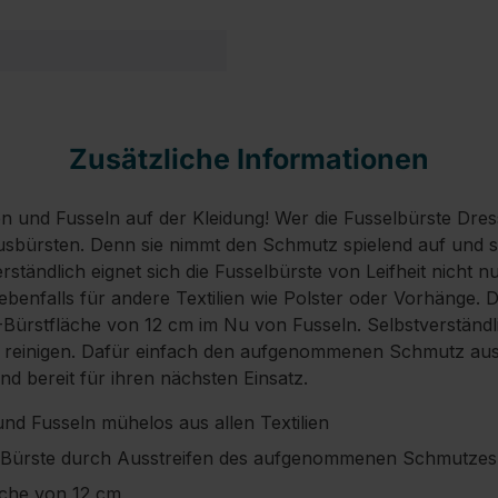
Zusätzliche Informationen
n und Fusseln auf der Kleidung! Wer die Fusselbürste Dresse
sbürsten. Denn sie nimmt den Schmutz spielend auf und sor
erständlich eignet sich die Fusselbürste von Leifheit nicht n
enfalls für andere Textilien wie Polster oder Vorhänge. Di
-Bürstfläche von 12 cm im Nu von Fusseln. Selbstverständli
er reinigen. Dafür einfach den aufgenommenen Schmutz auss
nd bereit für ihren nächsten Einsatz.
nd Fusseln mühelos aus allen Textilien
r Bürste durch Ausstreifen des aufgenommenen Schmutzes
äche von 12 cm