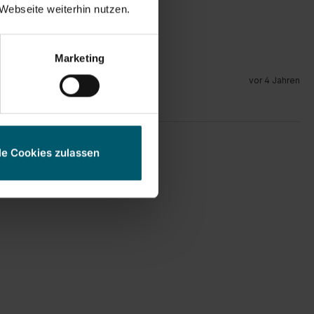
Webseite weiterhin nutzen.
Marketing
vor 4 Jahren
le Cookies zulassen