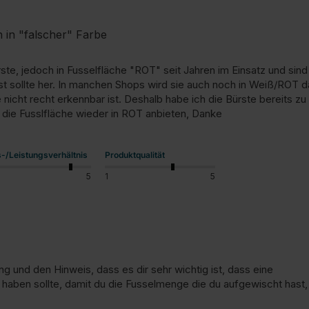
n in "falscher" Farbe
ste, jedoch in Fusselfläche "ROT" seit Jahren im Einsatz und sind 
t sollte her. In manchen Shops wird sie auch noch in Weiß/ROT darg
nicht recht erkennbar ist. Deshalb habe ich die Bürste bereits z
e die Fusslfläche wieder in ROT anbieten, Danke
s-/Leistungsverhältnis
Produktqualität
5
1
5
g und den Hinweis, dass es dir sehr wichtig ist, dass eine 

 haben sollte, damit du die Fusselmenge die du aufgewischt hast,
