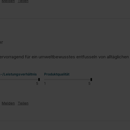
Melden
Teilen
er
hervorragend für ein umweltbewusstes entfusseln von alltäglichen
s-/Leistungsverhältnis
Produktqualität
5
1
5
Melden
Teilen