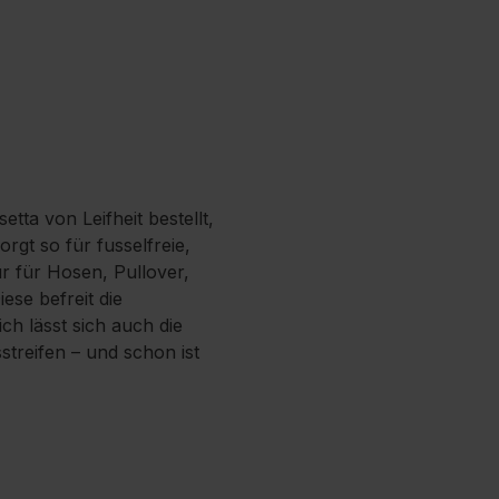
tta von Leifheit bestellt,
gt so für fusselfreie,
ur für Hosen, Pullover,
ese befreit die
ch lässt sich auch die
treifen – und schon ist