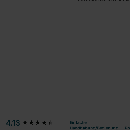
New content loaded
4.13
Einfache
Handhabung/Bedienung
Pr