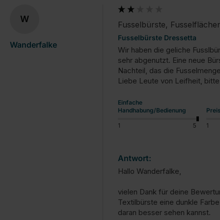
W
Fusselbürste, Fusselfläche
Fusselbürste Dressetta
Wanderfalke
Wir haben die geliche Fusslbür
sehr abgenutzt. Eine neue Bürs
Nachteil, das die Fusselmenge 
Liebe Leute von Leifheit, bitt
Einfache
Handhabung/Bedienung
Prei
1
5
1
Antwort:
Hallo Wanderfalke,

vielen Dank für deine Bewertun
Textilbürste eine dunkle Farbe
daran besser sehen kannst.
