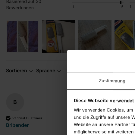
Basierend auf 30
1
5
1
Bewertungen
Suchen:
Sortieren
Sprache
Zustimmung
Diese Webseite verwendet
B
Super Fusselbürste
Wir verwenden Cookies, um I
Fusselbürste Dressetta
und die Zugriffe auf unsere 
Verified Customer
super praktisch, leichte Hand
Website an unsere Partner fü
Bribender
möglicherweise mit weiteren
Einfache