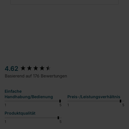
New content loaded
4.62
Basierend auf 176 Bewertungen
Einfache
Handhabung/Bedienung
Preis-/Leistungsverhältnis
1
5
1
5
Produktqualität
1
5