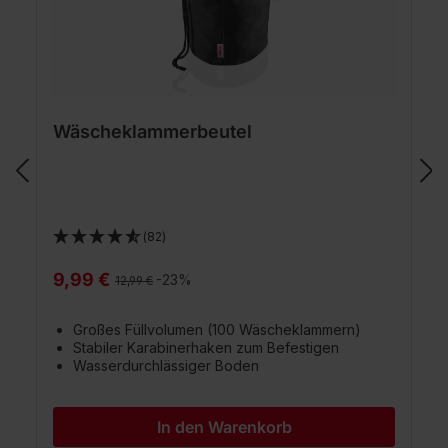
Wäscheklammerbeutel
(82)
9,99 €
Regulärer Preis:
-23%
12,99 €
Großes Füllvolumen (100 Wäscheklammern)
Stabiler Karabinerhaken zum Befestigen
Wasserdurchlässiger Boden
In den Warenkorb