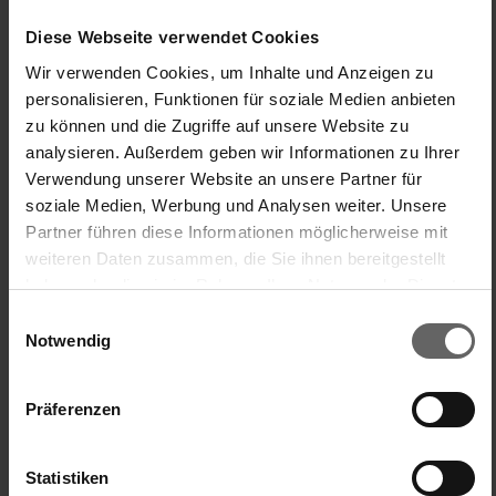
E
Diese Webseite verwendet Cookies
Wir verwenden Cookies, um Inhalte und Anzeigen zu
Verified Customer
personalisieren, Funktionen für soziale Medien anbieten
Elke
zu können und die Zugriffe auf unsere Website zu
analysieren. Außerdem geben wir Informationen zu Ihrer
Ich empfehle dieses Produkt
Verwendung unserer Website an unsere Partner für
soziale Medien, Werbung und Analysen weiter. Unsere
Partner führen diese Informationen möglicherweise mit
Elegant und zweckmäßig
weiteren Daten zusammen, die Sie ihnen bereitgestellt
Wandwäschetrockner Telegant 72 Protect für 1
haben oder die sie im Rahmen Ihrer Nutzung der Dienste
Wäscheladung, drinnen & draußen
gesammelt haben. Sie geben Einwilligung zu unseren
Einwilligungsauswahl
Der Wandwäschetrockner sieht gut aus, ist elegant und 
Cookies, wenn Sie unsere Webseite weiterhin nutzen.
Notwendig
völlig unauffällig im zusammengeklappten Zustand. Im 
ausgeklappten Zustand ideal für eine Wäscheladung, die an 
der Luft getrocknet werden soll.
Präferenzen
Produktqualität
Preis-/Leistungsverhältnis
Statistiken
1
5
1
5