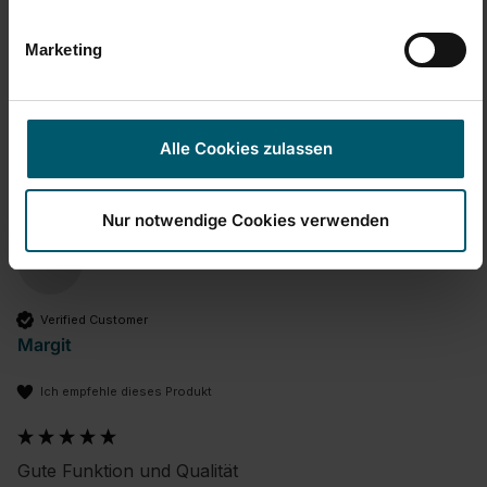
Einfache Handhabung/Bedienung
1
5
Marketing
War diese Bewertung hilfreich?
Ja
Melden
Teilen
vor 12 Tagen
Alle Cookies zulassen
Nur notwendige Cookies verwenden
M
Verified Customer
Margit
Ich empfehle dieses Produkt
Gute Funktion und Qualität