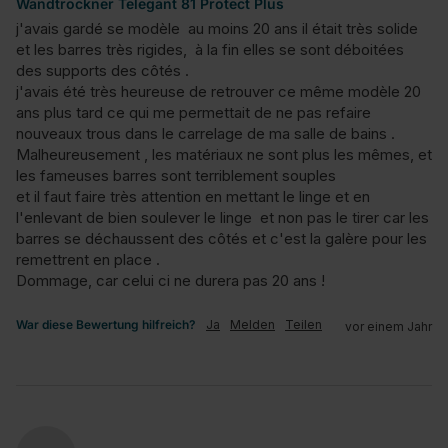
Wandtrockner Telegant 81 Protect Plus
j'avais gardé se modèle  au moins 20 ans il était très solide 
et les barres très rigides,  à la fin elles se sont déboitées 
des supports des côtés .

j'avais été très heureuse de retrouver ce même modèle 20 
ans plus tard ce qui me permettait de ne pas refaire 
nouveaux trous dans le carrelage de ma salle de bains .

Malheureusement , les matériaux ne sont plus les mêmes, et 
les fameuses barres sont terriblement souples 

et il faut faire très attention en mettant le linge et en 
l'enlevant de bien soulever le linge  et non pas le tirer car les 
barres se déchaussent des côtés et c'est la galère pour les 
remettrent en place .

Dommage, car celui ci ne durera pas 20 ans !
War diese Bewertung hilfreich?
Ja
Melden
Teilen
vor einem Jahr