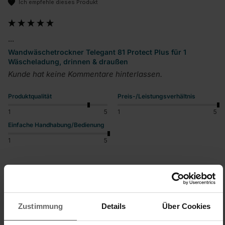
Ich empfehle dieses Produkt
...
Wandwäschetrockner Telegant 81 Protect Plus für 1
Wäscheladung, drinnen & draußen
Kunde hat keine Kommentare hinterlassen.
Produktqualität
Preis-/Leistungsverhältnis
1
5
1
5
Einfache Handhabung/Bedienung
1
5
War diese Bewertung hilfreich?
Ja
Melden
Teilen
vor 7 Tagen
Zustimmung
Details
Über Cookies