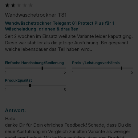
Wandwäschetrockner T81
Wandwäschetrockner Telegant 81 Protect Plus für 1
Wäscheladung, drinnen & draußen
Seit 2 wochen im Einsatz weil alte Variante leider kaputt ging.

Diese war stabiler als die jetzige Ausführung. Bin gespannt 
welche lebensdauer das Teil haben wird..
Einfache Handhabung/Bedienung
Preis-/Leistungsverhältnis
1
5
1
5
Produktqualität
1
5
Antwort:
Hallo,

danke Dir für Dein ehrliches Feedback! Schade, dass Du die 
neue Ausführung im Vergleich zur alten Variante als weniger 
stabil empfindest. Wir hoffen natürlich, dass das Produkt 