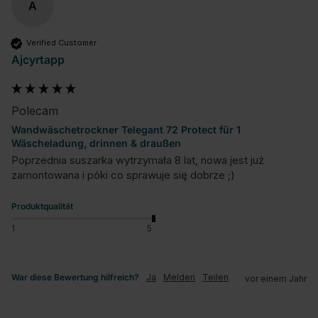
A
Verified Customer
Ajcyrtapp
Polecam
Wandwäschetrockner Telegant 72 Protect für 1
Wäscheladung, drinnen & draußen
Poprzednia suszarka wytrzymała 8 lat, nowa jest już 
zamontowana i póki co sprawuje się dobrze ;)
Produktqualität
1
5
War diese Bewertung hilfreich?
Ja
Melden
Teilen
vor einem Jahr