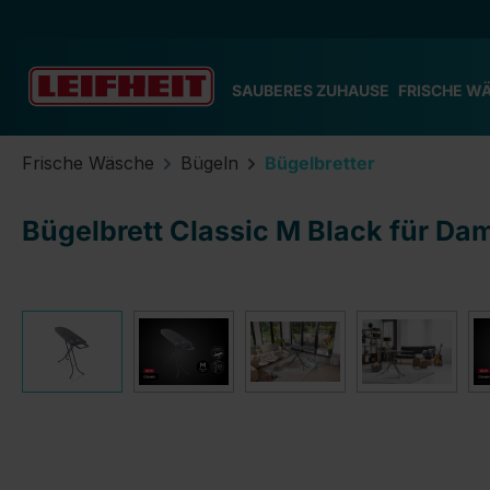
m Hauptinhalt springen
Zur Suche springen
Zur Hauptnavigation springen
SAUBERES ZUHAUSE
FRISCHE W
Frische Wäsche
Bügeln
Bügelbretter
Bügelbrett Classic M Black für D
Bildergalerie überspringen