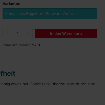
Varianten
Kompaktes Bügelbrett Schwarz-Anthrazit
Produkt Anzahl: Gib den gewünschten 
In den Warenkorb
Produktnummer:
76201
fheit
chtig etwas her. Gleichzeitig überzeugt er durch eine