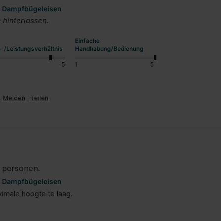
ür Dampfbügeleisen
hinterlassen.
Einfache
s-/Leistungsverhältnis
Handhabung/Bedienung
5
1
5
Melden
Teilen
e personen.
ür Dampfbügeleisen
imale hoogte te laag.