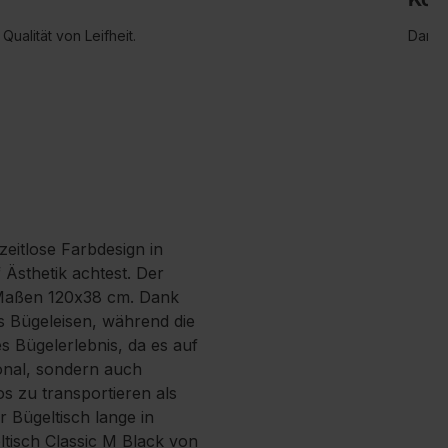
ualität von Leifheit.
Dank 
zeitlose Farbdesign in
 Ästhetik achtest. Der
n Maßen 120x38 cm. Dank
as Bügeleisen, während die
s Bügelerlebnis, da es auf
ional, sondern auch
s zu transportieren als
 Bügeltisch lange in
eltisch Classic M Black von