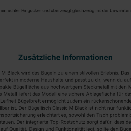
n ein echter Hingucker und überzeugt gleichzeitig mit der bewährten Q
Zusätzliche Informationen
 M Black wird das Bügeln zu einem stilvollen Erlebnis. Das 
erfekt in moderne Haushalte und passt zu dir, wenn du auf
ompakte Bügelfläche aus hochwertigem Steckmetall mit de
 Metall liefert das Modell eine sichere Ablagefläche für d
 Leifheit Bügelbrett ermöglicht zudem ein rückenschonende
bar ist. Der Bügeltisch Classic M Black ist nicht nur funkt
ansportsicherung erleichtert es, sowohl den Tisch problemlo
tauen. Der integrierte Top-Rostschutz sorgt dafür, dass der
auf Qualität, Design und Funktionalität legt, sollte den Büg