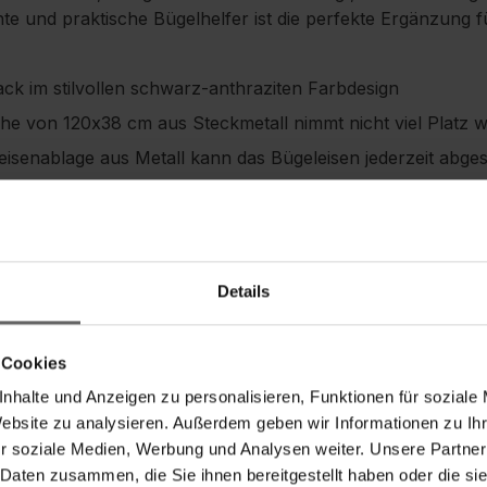
nte und praktische Bügelhelfer ist die perfekte Ergänzung f
ack im stilvollen schwarz-anthraziten Farbdesign
he von 120x38 cm aus Steckmetall nimmt nicht viel Platz 
isenablage aus Metall kann das Bügeleisen jederzeit abges
eltisch von Leifheit ist höhenverstellbar auf eine optima
gt für einen leichten Transport und ein platzsparendes Ve
s Bügeltischs Classic M Black durch Top-Rostschutz
Details
 Cookies
nhalte und Anzeigen zu personalisieren, Funktionen für soziale
Sicherheitshinweise
Website zu analysieren. Außerdem geben wir Informationen zu I
r soziale Medien, Werbung und Analysen weiter. Unsere Partner
 Daten zusammen, die Sie ihnen bereitgestellt haben oder die s