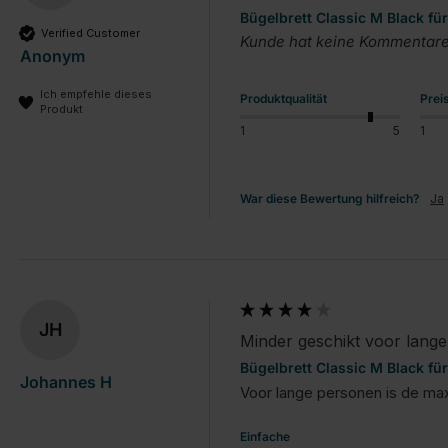
Bügelbrett Classic M Black f
Verified Customer
Kunde hat keine Kommentare 
Anonym
Ich empfehle dieses
Produktqualität
Prei
Produkt
1
5
1
War diese Bewertung hilfreich?
Ja
JH
Minder geschikt voor lang
Bügelbrett Classic M Black f
Johannes H
Voor lange personen is de max
Einfache