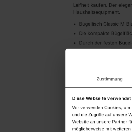
Leifheit kaufen. Der elega
Haushaltsequipment.
Bügeltisch Classic M Bl
Die kompakte Bügelfläc
Durch der festen Bügele
Der rückenschonende Büg
88 cm
Transportsicherung sor
Erhöhte Lebensdauer de
Zustimmung
Diese Webseite verwendet
Wir verwenden Cookies, um I
und die Zugriffe auf unsere 
Website an unsere Partner fü
möglicherweise mit weiteren