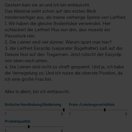
Gestern kam sie an und ich bin enttäuscht.

Das Material sieht schon auf den ersten Blick 
minderwertiger aus, als meine vorherige Spinne von Leifheit.

1. Wir haben die gleiche Bodenhülse verwendet. Hier 
schlackert die Leifheit Plus nun drin, also musste ein 
Passstück rein.

2. Die Leinen sind viel dünner. Warum spart man hier?

3. die Leifheit Easyclip (separater Bügelhalter) saß auf der 
Deluxe fest auf den Tragarmen. Jetzt rutscht der Easyclip 
von oben nach unten.

4. Die Leinen sind nicht so straff gespannt. Und ja, ich habe 
die Verriegelung zu. Und ich nutze die oberste Position, da 
ich eine große Frau bin.

Alles in allem, bin ich enttäuscht.
Einfache Handhabung/Bedienung
Preis-/Leistungsverhältnis
1
5
1
5
Produktqualität
1
5