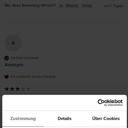
War diese Bewertung hilfreich?
Ja
Melden
Teilen
vor 9 Tagen
A
Verified Customer
Anonym
Ich empfehle dieses Produkt
Schauen wir mal wie lange sie hält.
Wäschespinne Linomatic 600 Plus für 6 Wäscheladungen
Öffen und Schließen sind umständlich. 

Arme schließen nicht richtig zusammen. 

Zustimmung
Details
Über Cookies
Zwei Griffe zum öffnen wären besser gewesen. 