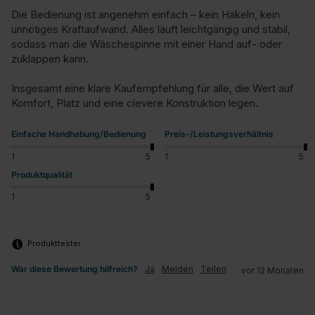
Die Bedienung ist angenehm einfach – kein Hakeln, kein 
unnötiges Kraftaufwand. Alles läuft leichtgängig und stabil, 
sodass man die Wäschespinne mit einer Hand auf- oder 
zuklappen kann.

Insgesamt eine klare Kaufempfehlung für alle, die Wert auf 
Komfort, Platz und eine clevere Konstruktion legen.
Einfache Handhabung/Bedienung
Preis-/Leistungsverhältnis
1
5
1
5
Produktqualität
1
5
Produkttester
War diese Bewertung hilfreich?
Ja
Melden
Teilen
vor 12 Monaten