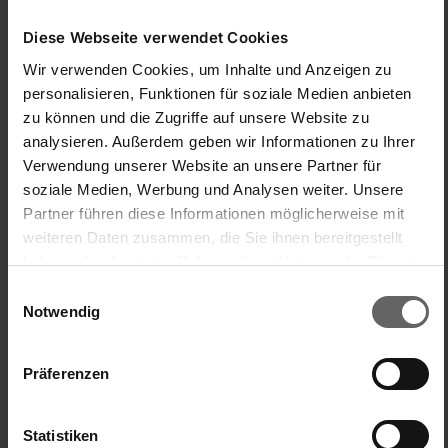
Produktqualität
Preis-/Leistungsverhältnis
Diese Webseite verwendet Cookies
1
5
1
5
Wir verwenden Cookies, um Inhalte und Anzeigen zu
Einfache Handhabung/Bedienung
personalisieren, Funktionen für soziale Medien anbieten
zu können und die Zugriffe auf unsere Website zu
1
5
analysieren. Außerdem geben wir Informationen zu Ihrer
Verwendung unserer Website an unsere Partner für
War diese Bewertung hilfreich?
Ja
Melden
Teilen
soziale Medien, Werbung und Analysen weiter. Unsere
vor einem Monat
Partner führen diese Informationen möglicherweise mit
weiteren Daten zusammen, die Sie ihnen bereitgestellt
haben oder die sie im Rahmen Ihrer Nutzung der Dienste
gesammelt haben. Sie geben Einwilligung zu unseren
Einwilligungsauswahl
Cookies, wenn Sie unsere Webseite weiterhin nutzen.
Notwendig
A
Verified Customer
Präferenzen
Angelika
Statistiken
Ich empfehle dieses Produkt