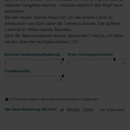
darunter hergehen konnte - musste natürlich den Kopf bissl 
einziehen.

Bei der neuen Spinne muss ich, um die innere Leine zu 
bestücken von oben über die Leinen schauen. Die äußere 
Leine ist in Höhe meines Mundes.

Sind die Wäschespinnen kürzer geworden? Und ja, ich habe 
sie bis oben hin hochgeschoben 🤷🏼‍♂️
Einfache Handhabung/Bedienung
Preis-/Leistungsverhältnis
1
5
1
5
Produktqualität
1
5
2 Personen haben diese Bewertung hilfreich gefunden.
War diese Bewertung hilfreich?
Ja
Melden
Teilen
vor 12 Monaten