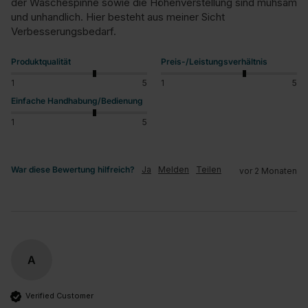
der Wäschespinne sowie die Höhenverstellung sind mühsam 
und unhandlich. Hier besteht aus meiner Sicht 
Verbesserungsbedarf.
Produktqualität
Preis-/Leistungsverhältnis
1
5
1
5
Einfache Handhabung/Bedienung
1
5
War diese Bewertung hilfreich?
Ja
Melden
Teilen
vor 2 Monaten
A
Verified Customer