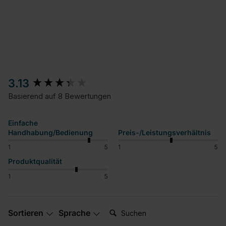
New content loaded
3.13
Basierend auf 8 Bewertungen
Einfache
Handhabung/Bedienung
Preis-/Leistungsverhältnis
1
5
1
5
Produktqualität
1
5
Suchen:
Sortieren
Sprache