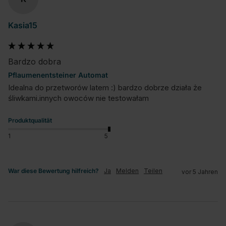
Kasia15
Bardzo dobra
Pflaumenentsteiner Automat
Idealna do przetworów latem :) bardzo dobrze działa że 
śliwkami.innych owoców nie testowałam
Produktqualität
1
5
War diese Bewertung hilfreich?
Ja
Melden
Teilen
vor 5 Jahren