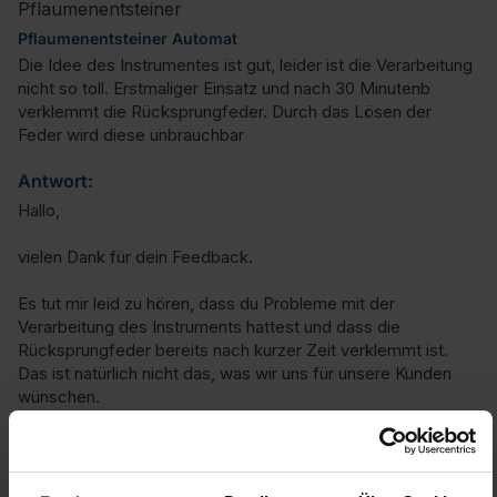
Pflaumenentsteiner
Pflaumenentsteiner Automat
Die Idee des Instrumentes ist gut, leider ist die Verarbeitung 
nicht so toll. Erstmaliger Einsatz und nach 30 Minutenb 
verklemmt die Rücksprungfeder. Durch das Lösen der 
Feder wird diese unbrauchbar
Antwort:
Hallo,

vielen Dank für dein Feedback.

Es tut mir leid zu hören, dass du Probleme mit der 
Verarbeitung des Instruments hattest und dass die 
Rücksprungfeder bereits nach kurzer Zeit verklemmt ist. 
Das ist natürlich nicht das, was wir uns für unsere Kunden 
wünschen.

Ich möchte mich für die Unannehmlichkeiten entschuldigen 
und dir versichern, dass wir solche Rückmeldungen sehr 
ernst nehmen. Es ist uns wichtig, dass unsere Produkte 