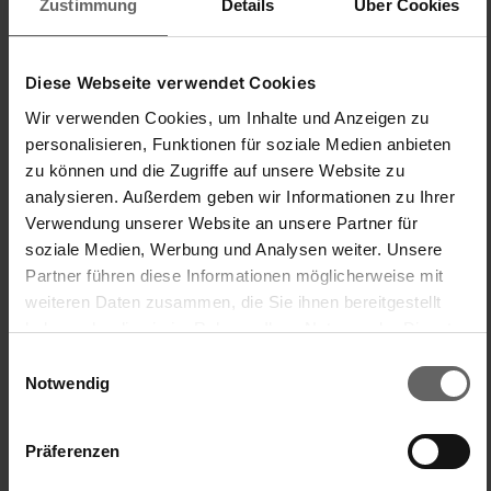
Zustimmung
Details
Über Cookies
zuverlässig funktionieren, daher werde ich dein Feedback 
umgehend an unser Qualitätsmanagement weiterleiten.

Diese Webseite verwendet Cookies
Viele Grüße

Leifheit Team,Kim
Wir verwenden Cookies, um Inhalte und Anzeigen zu
personalisieren, Funktionen für soziale Medien anbieten
zu können und die Zugriffe auf unsere Website zu
analysieren. Außerdem geben wir Informationen zu Ihrer
Verwendung unserer Website an unsere Partner für
soziale Medien, Werbung und Analysen weiter. Unsere
War diese Bewertung hilfreich?
Ja
Melden
Teilen
vor 2 Jahren
Partner führen diese Informationen möglicherweise mit
weiteren Daten zusammen, die Sie ihnen bereitgestellt
haben oder die sie im Rahmen Ihrer Nutzung der Dienste
gesammelt haben. Sie geben Einwilligung zu unseren
Einwilligungsauswahl
Cookies, wenn Sie unsere Webseite weiterhin nutzen.
Notwendig
S
Präferenzen
Steiner