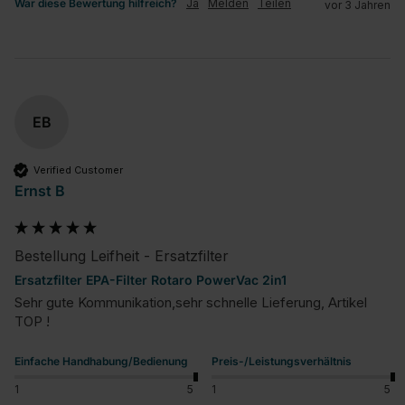
War diese Bewertung hilfreich?
Ja
Melden
Teilen
vor 3 Jahren
EB
Verified Customer
Ernst B
Bestellung Leifheit - Ersatzfilter
Ersatzfilter EPA-Filter Rotaro PowerVac 2in1
Sehr gute Kommunikation,sehr schnelle Lieferung, Artikel 
TOP !
Einfache Handhabung/Bedienung
Preis-/Leistungsverhältnis
1
5
1
5