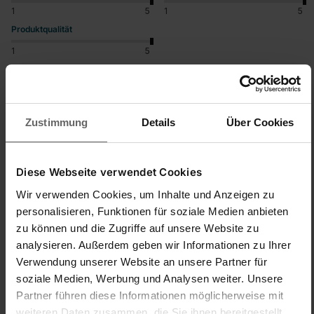
1
5
1
5
Produktqualität
1
5
War diese Bewertung hilfreich?
Ja
Melden
Teilen
vor 3 Jahren
Zustimmung
Details
Über Cookies
Diese Webseite verwendet Cookies
S
Wir verwenden Cookies, um Inhalte und Anzeigen zu
personalisieren, Funktionen für soziale Medien anbieten
Schätzchen
zu können und die Zugriffe auf unsere Website zu
analysieren. Außerdem geben wir Informationen zu Ihrer
Verwendung unserer Website an unsere Partner für
nur zu empfehlen
soziale Medien, Werbung und Analysen weiter. Unsere
Partner führen diese Informationen möglicherweise mit
Ersatzfilter EPA-Filter Rotaro PowerVac 2in1
weiteren Daten zusammen, die Sie ihnen bereitgestellt
Prime Gerät! Leider beim Verkäufer kein Ersatzfilter 