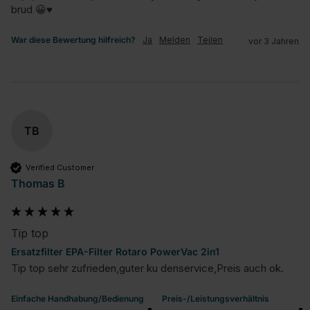
brud 😀♥️
War diese Bewertung hilfreich?
Ja
Melden
Teilen
vor 3 Jahren
TB
Verified Customer
Thomas B
Tip top
Ersatzfilter EPA-Filter Rotaro PowerVac 2in1
Tip top sehr zufrieden,guter ku denservice,Preis auch ok.
Einfache Handhabung/Bedienung
Preis-/Leistungsverhältnis