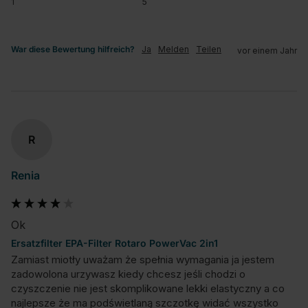
1
5
War diese Bewertung hilfreich?
Ja
Melden
Teilen
vor einem Jahr
R
Renia
Ok
Ersatzfilter EPA-Filter Rotaro PowerVac 2in1
Zamiast miotły uważam że spełnia wymagania ja jestem 
zadowolona urzywasz kiedy chcesz jeśli chodzi o 
czyszczenie nie jest skomplikowane lekki elastyczny a co 
najlepsze że ma podświetlaną szczotkę widać wszystko 