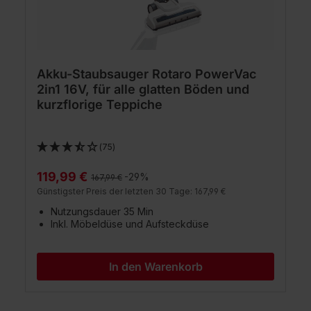
Akku-Staubsauger Rotaro PowerVac
2in1 16V, für alle glatten Böden und
kurzflorige Teppiche
(75)
119,99 €
Regulärer Preis:
-29%
167,99 €
Günstigster Preis der letzten 30 Tage: 167,99 €
Nutzungsdauer 35 Min
Inkl. Möbeldüse und Aufsteckdüse
In den Warenkorb