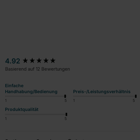
New content loaded
4.92
Basierend auf 12 Bewertungen
Einfache
Handhabung/Bedienung
Preis-/Leistungsverhältnis
1
5
1
5
Produktqualität
1
5
Suchen: