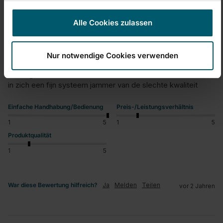
Leamontforts
Alle Cookies zulassen
slecht materiaal
Ersatzteil Bodenplatte CLEAN TWIST M Ergo
Nur notwendige Cookies verwenden
na 2 keer gebruiken alweer kapot dit is al de derde   plastiek 
verbuigt 

in zich een fijn systeem jammer van de slechte kwaliteit
Einfache Handhabung/Bedienung
Preis-/Leistungsverhältnis
1
5
1
5
Produktqualität
1
5
War diese Bewertung hilfreich?
Ja
Melden
Teilen
vor 2 Jahren