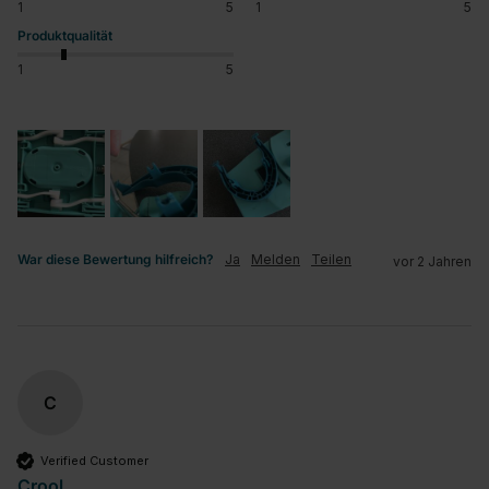
1
5
1
5
Produktqualität
1
5
War diese Bewertung hilfreich?
Ja
Melden
Teilen
vor 2 Jahren
C
Verified Customer
Crool