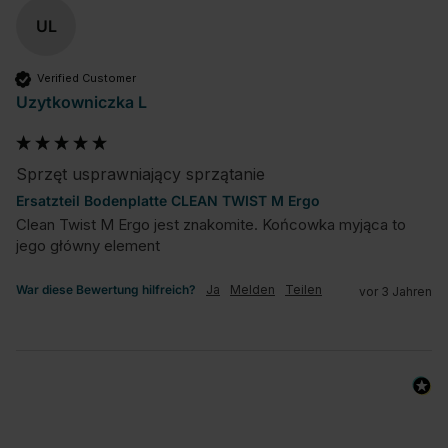
UL
Verified Customer
Uzytkowniczka L
Sprzęt usprawniający sprzątanie
Ersatzteil Bodenplatte CLEAN TWIST M Ergo
Clean Twist M Ergo jest znakomite. Końcowka myjąca to 
jego główny element
War diese Bewertung hilfreich?
Ja
Melden
Teilen
vor 3 Jahren