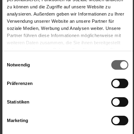
Nochmals vielen Dank für dein Feedback und entschuldige 
zu können und die Zugriffe auf unsere Website zu
die Unannehmlichkeiten, die dir entstanden sind.

analysieren. Außerdem geben wir Informationen zu Ihrer
Verwendung unserer Website an unsere Partner für
Viele Grüße

soziale Medien, Werbung und Analysen weiter. Unsere
Leifheit Team,Kim
Partner führen diese Informationen möglicherweise mit
weiteren Daten zusammen, die Sie ihnen bereitgestellt
haben oder die sie im Rahmen Ihrer Nutzung der Dienste
gesammelt haben. Sie geben Einwilligung zu unseren
Einwilligungsauswahl
Cookies, wenn Sie unsere Webseite weiterhin nutzen.
Notwendig
War diese Bewertung hilfreich?
Ja
Melden
Teilen
vor 2 Jahren
Präferenzen
Statistiken
L
Marketing
Verified Customer