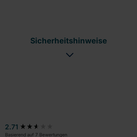
Sicherheitshinweise
New content loaded
2.71
Basierend auf 7 Bewertungen