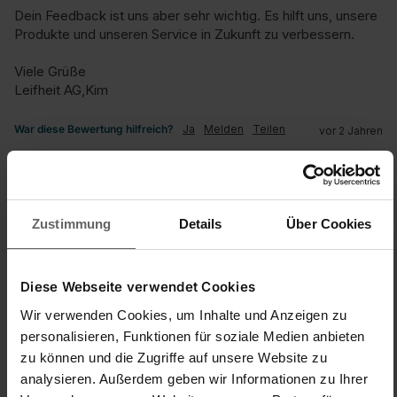
Dein Feedback ist uns aber sehr wichtig. Es hilft uns, unsere 
Produkte und unseren Service in Zukunft zu verbessern.

Viele Grüße

Leifheit AG,Kim
War diese Bewertung hilfreich?
Ja
Melden
Teilen
vor 2 Jahren
Zustimmung
Details
Über Cookies
JG
Diese Webseite verwendet Cookies
J.G G
Wir verwenden Cookies, um Inhalte und Anzeigen zu
personalisieren, Funktionen für soziale Medien anbieten
oplader ; regulus aqua powervac
zu können und die Zugriffe auf unsere Website zu
analysieren. Außerdem geben wir Informationen zu Ihrer
Ladegerät Regulus Aqua PowerVac