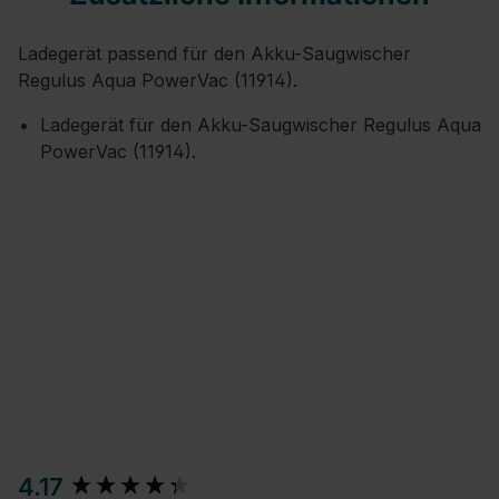
Ladegerät passend für den Akku-Saugwischer
Regulus Aqua PowerVac (11914).
Ladegerät für den Akku-Saugwischer Regulus Aqua
PowerVac (11914).
New content loaded
4.17