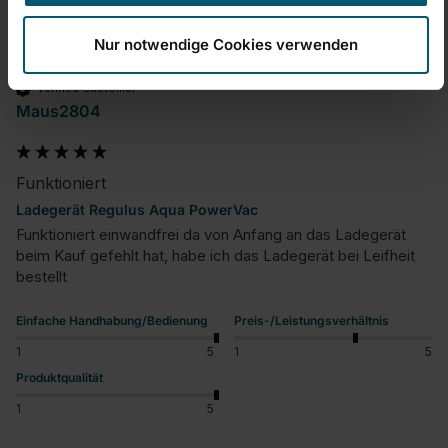
M
Nur notwendige Cookies verwenden
Verified Customer
Maus2804
Funktioniert
Ladegerät Regulus Aqua PowerVac
Funktioniert einwandfrei da von Anfang an das Ladegerät 
beim Kauf gefehlt hat, habe ich das Ladegerät bei Leifheit 
bestellt
Einfache Handhabung/Bedienung
Preis-/Leistungsverhältnis
1
5
1
5
Produktqualität
1
5