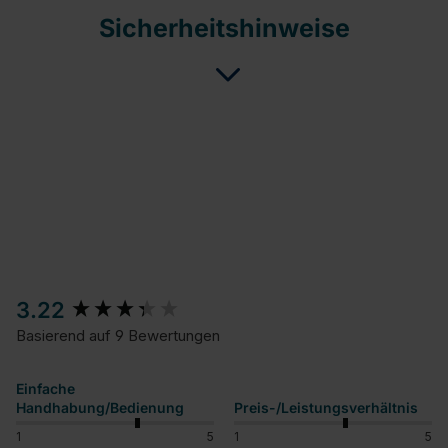
Sicherheitshinweise
New content loaded
3.22
Basierend auf 9 Bewertungen
Einfache
Handhabung/Bedienung
Preis-/Leistungsverhältnis
1
5
1
5