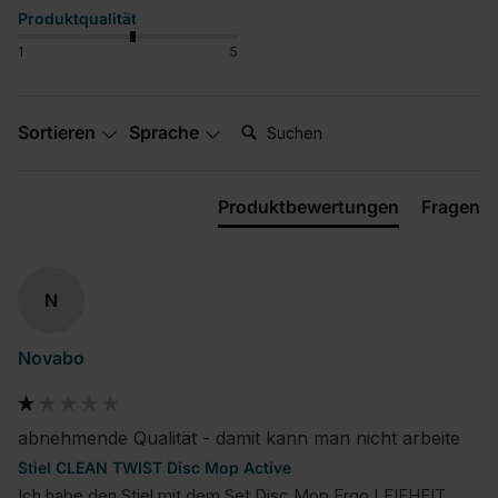
Produktqualität
1
5
Suchen:
Sortieren
Sprache
Produktbewertungen
Fragen
N
Novabo
abnehmende Qualität - damit kann man nicht arbeite
Stiel CLEAN TWIST Disc Mop Active
Ich habe den Stiel mit dem Set Disc Mop Ergo LEIFHEIT 