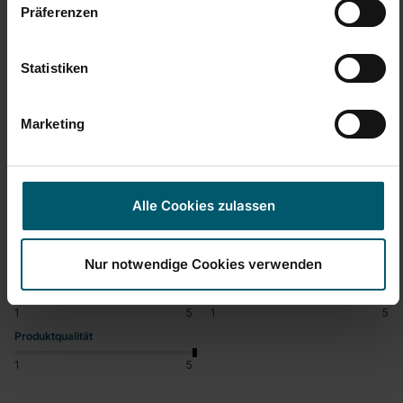
Präferenzen
M
Statistiken
Verified Customer
Melitta
Marketing
Stiehl für Wischmopp
Alle Cookies zulassen
Stiel CLEAN TWIST Disc Mop Active
Leider mit einem älteren Modell nicht so einfach zu 
wechseln.
Nur notwendige Cookies verwenden
Einfache Handhabung/Bedienung
Preis-/Leistungsverhältnis
1
5
1
5
Produktqualität
1
5