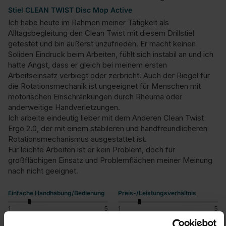
Stiel CLEAN TWIST Disc Mop Active
Ich habe heute im Rahmen meiner Tätigkeit als 
Alltagsbegleitung den Clean Twist mit diesem Drillstiel 
getestet und bin äußerst unzufrieden. Er macht keinen 
Soliden Eindruck beim Arbeiten, fühlt sich instabil an und ich 
hatte Angst, dass er gleich bei meinem ersten 
Arbeitseinsatz verbiegt oder zerbricht. Auch der Riegel für 
die Rotationsmechanik ist ungeeignet für Menschen mit 
motorischen Einschränkungen durch Rheuma oder 
anderweitige Handverletzungen.

Ich arbeite eindeutig lieber mit dem Anderen Clean Twist 
Ergo 2.0, der mit einem stabileren und handfreundlicheren 
Rotationsmechanismus ausgestattet ist.

Für leichte Arbeiten ist er kein Problem, doch für 
großflächigen Einsatz und Problemflächen meiner Meinung 
nach nicht geeignet.
Einfache Handhabung/Bedienung
Preis-/Leistungsverhältnis
1
5
1
5
Produktqualität