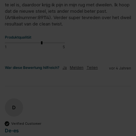
te iel is, daardoor krijg ik pijn in mijn rug met dweilen. Ik hoop 
dat de nieuwe steel, iets ander model beter past.
(Artikelnummer:89114). Verder super tevreden over het dweil 
resultaat van de clean twist.
Produktqualität
1
5
War diese Bewertung hilfreich?
Ja
Melden
Teilen
vor 4 Jahren
D
Verified Customer
De-es