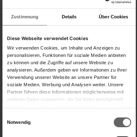
1
5
Zustimmung
Details
Über Cookies
Antwort:
Hallo,

Diese Webseite verwendet Cookies
gerne möchte ich dir weiterhelfen, bitte kontaktieren mich 
Wir verwenden Cookies, um Inhalte und Anzeigen zu
per Mail bewertungen@leifheit.com unter Angabe folgender 
personalisieren, Funktionen für soziale Medien anbieten
Ticketnummer: 378364. Für mich ist es sehr hilfreich, wenn 
zu können und die Zugriffe auf unsere Website zu
du in der Mail ein Bild von dem Kaufbeleg & dem Produkt 
analysieren. Außerdem geben wir Informationen zu Ihrer
sendest.

Verwendung unserer Website an unsere Partner für
soziale Medien, Werbung und Analysen weiter. Unsere
Viele Grüße

Partner führen diese Informationen möglicherweise mit
das Leifheit Team

Kim,VS
weiteren Daten zusammen, die Sie ihnen bereitgestellt
haben oder die sie im Rahmen Ihrer Nutzung der Dienste
War diese Bewertung hilfreich?
Ja
Melden
Teilen
vor 3 Jahren
gesammelt haben. Sie geben Einwilligung zu unseren
Einwilligungsauswahl
Cookies, wenn Sie unsere Webseite weiterhin nutzen.
Notwendig