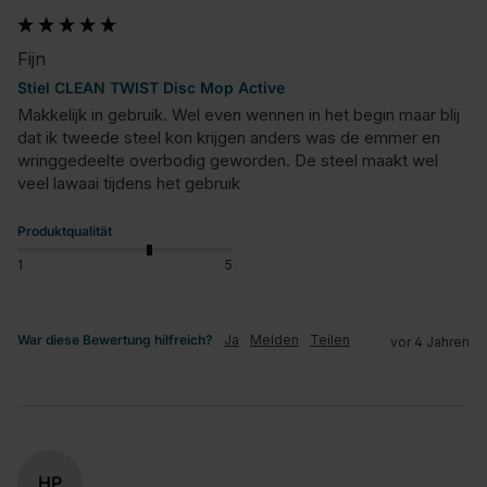
Fijn
Stiel CLEAN TWIST Disc Mop Active
Makkelijk in gebruik. Wel even wennen in het begin maar blij 
dat ik tweede steel kon krijgen anders was de emmer en 
wringgedeelte overbodig geworden. De steel maakt wel 
veel lawaai tijdens het gebruik
Produktqualität
1
5
War diese Bewertung hilfreich?
Ja
Melden
Teilen
vor 4 Jahren
HP