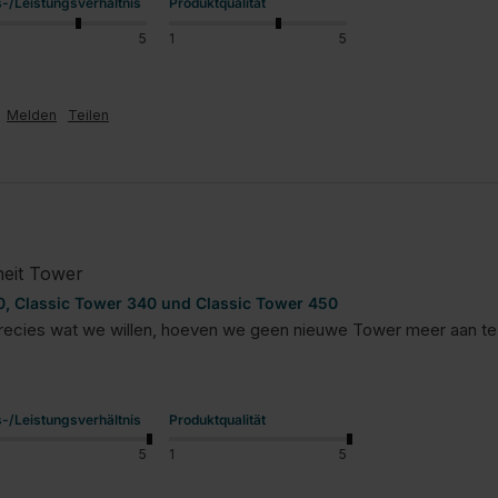
s-/Leistungsverhältnis
Produktqualität
5
1
5
Melden
Teilen
heit Tower
, Classic Tower 340 und Classic Tower 450
precies wat we willen, hoeven we geen nieuwe Tower meer aan te s
s-/Leistungsverhältnis
Produktqualität
5
1
5