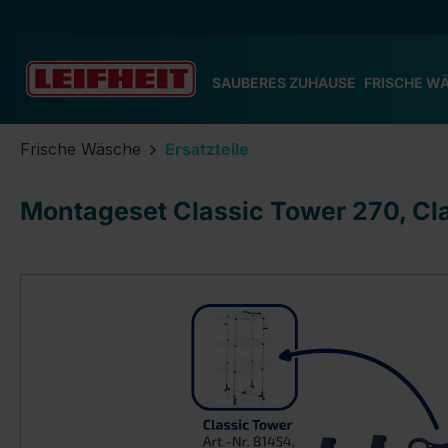
m Hauptinhalt springen
Zur Suche springen
Zur Hauptnavigation springen
SAUBERES ZUHAUSE
FRISCHE W
Frische Wäsche
Ersatzteile
Montageset Classic Tower 270, Cl
Bildergalerie überspringen