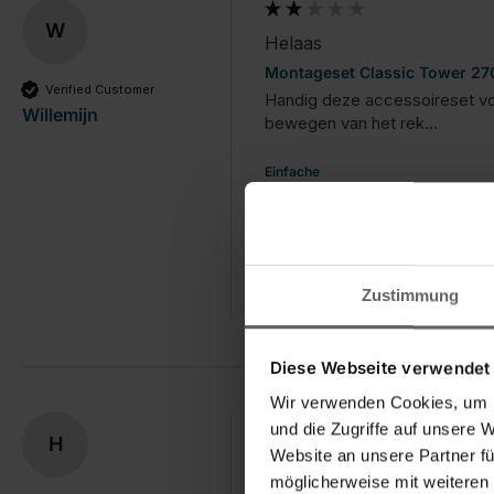
W
Helaas
Montageset Classic Tower 270
Verified Customer
Handig deze accessoireset voor
Willemijn
bewegen van het rek...
Einfache
Handhabung/Bedienung
Prei
1
5
1
Zustimmung
War diese Bewertung hilfreich?
Ja
Diese Webseite verwendet
Wir verwenden Cookies, um I
und die Zugriffe auf unsere 
H
Nieuwe wieltjes ipv een ni
Website an unsere Partner fü
möglicherweise mit weiteren
Montageset Classic Tower 270