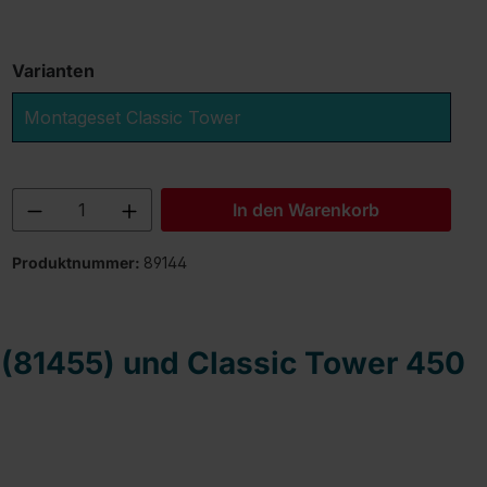
Varianten
Montageset Classic Tower
Produkt Anzahl: Gib den gewünschten 
In den Warenkorb
Produktnummer:
89144
 (81455) und Classic Tower 450