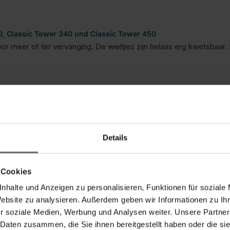
, Classic Tower 340 und Classic Tower 450
 meer of ter vervanging. De wieltjes zijn helaas erg kwetsbaar. Bi
s-/Leistungsverhältnis
Produktqualität
5
1
5
Details
Melden
Teilen
 Cookies
nhalte und Anzeigen zu personalisieren, Funktionen für soziale
Website zu analysieren. Außerdem geben wir Informationen zu I
euw droogrek
r soziale Medien, Werbung und Analysen weiter. Unsere Partner
 Daten zusammen, die Sie ihnen bereitgestellt haben oder die s
, Classic Tower 340 und Classic Tower 450