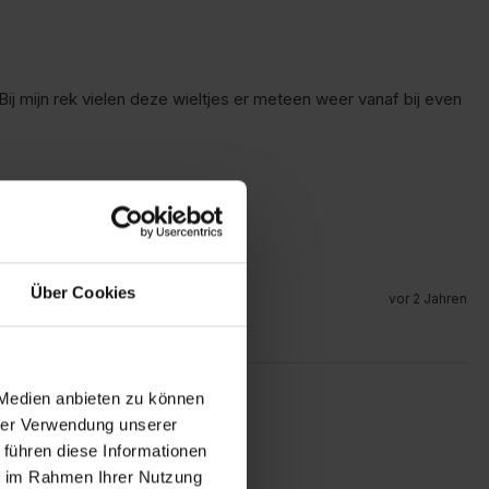
j mijn rek vielen deze wieltjes er meteen weer vanaf bij even 
Über Cookies
vor 2 Jahren
 Medien anbieten zu können
hrer Verwendung unserer
 führen diese Informationen
ie im Rahmen Ihrer Nutzung