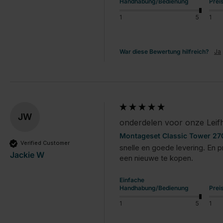
Handhabung/Bedienung
Prei
1
5
1
War diese Bewertung hilfreich?
Ja
JW
onderdelen voor onze Leif
Montageset Classic Tower 270
Verified Customer
snelle en goede levering. En 
Jackie W
een nieuwe te kopen.
Einfache
Handhabung/Bedienung
Prei
1
5
1