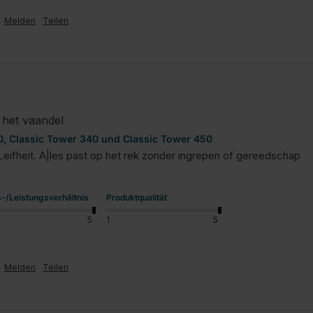
Melden
Teilen
n het vaandel
, Classic Tower 340 und Classic Tower 450
ij Leifheit. A|les past op het rek zonder ingrepen of gereedschap
s-/Leistungsverhältnis
Produktqualität
5
1
5
Melden
Teilen