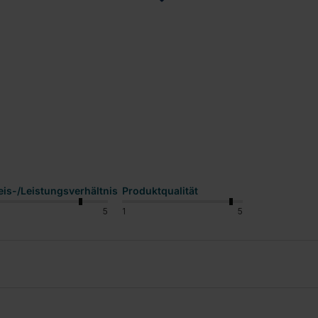
eis-/Leistungsverhältnis
Produktqualität
5
1
5