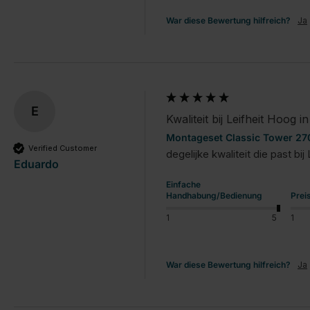
War diese Bewertung hilfreich?
Ja
E
Kwaliteit bij Leifheit Hoog i
Montageset Classic Tower 270
Verified Customer
degelijke kwaliteit die past b
Eduardo
Einfache
Handhabung/Bedienung
Prei
1
5
1
War diese Bewertung hilfreich?
Ja