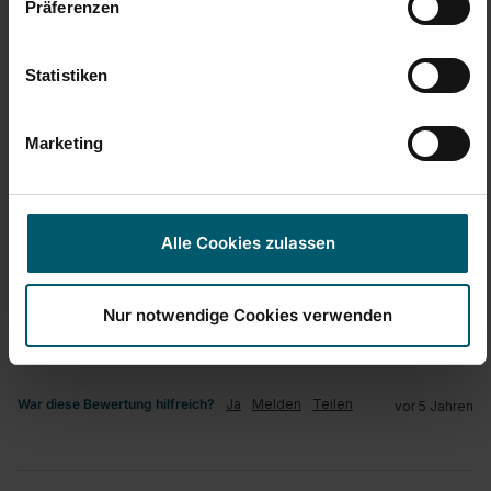
Präferenzen
Statistiken
H
Marketing
Verified Customer
Heidrun
Alle Cookies zulassen
Ersatzteil Schneidemesser
Schneidschieberset Rollenhalter Rolly Mobil
Das Schneidemesser für die Transparentfolie funktionierte 
Nur notwendige Cookies verwenden
nicht mehr. Durch den unkomplizierten Austausch 
funktioniert unser Rollenhalter jetzt wieder wie neu.
War diese Bewertung hilfreich?
Ja
Melden
Teilen
vor 5 Jahren