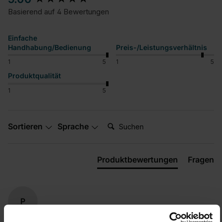
Basierend auf 4 Bewertungen
Einfache
Handhabung/Bedienung
Preis-/Leistungsverhältnis
1
5
1
5
Produktqualität
1
5
Suchen:
Sortieren
Sprache
Produktbewertungen
Fragen
P