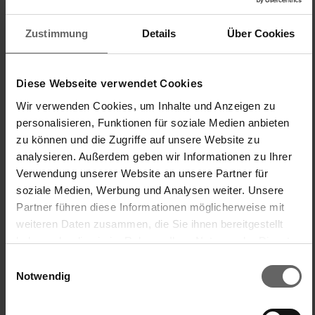
Verified Customer
Peter
Zustimmung
Details
Über Cookies
Wieder wie neu!
Diese Webseite verwendet Cookies
Schneidschieberset Rollenhalter Rolly Mobil
Wir verwenden Cookies, um Inhalte und Anzeigen zu
Funktionierendes Ersatzteil statt Neukauf, Lobenswert und 
personalisieren, Funktionen für soziale Medien anbieten
Nachhaltig. Man sollte aber die Versandkosten nochmAl 
zu können und die Zugriffe auf unsere Website zu
überdenken.
analysieren. Außerdem geben wir Informationen zu Ihrer
Einfache Handhabung/Bedienung
Preis-/Leistungsverhältnis
Verwendung unserer Website an unsere Partner für
soziale Medien, Werbung und Analysen weiter. Unsere
1
5
1
5
Partner führen diese Informationen möglicherweise mit
Produktqualität
weiteren Daten zusammen, die Sie ihnen bereitgestellt
1
5
haben oder die sie im Rahmen Ihrer Nutzung der Dienste
gesammelt haben. Sie geben Einwilligung zu unseren
Einwilligungsauswahl
Cookies, wenn Sie unsere Webseite weiterhin nutzen.
Notwendig
War diese Bewertung hilfreich?
Ja
Melden
Teilen
vor 2 Jahren