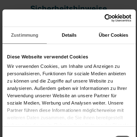
Sicherheitshinweise
Zustimmung
Details
Über Cookies
Diese Webseite verwendet Cookies
Wir verwenden Cookies, um Inhalte und Anzeigen zu
personalisieren, Funktionen für soziale Medien anbieten
zu können und die Zugriffe auf unsere Website zu
analysieren. Außerdem geben wir Informationen zu Ihrer
New content loaded
1.00
Verwendung unserer Website an unsere Partner für
Basierend auf 1 Bewertung
soziale Medien, Werbung und Analysen weiter. Unsere
Partner führen diese Informationen möglicherweise mit
weiteren Daten zusammen, die Sie ihnen bereitgestellt
Einfache
Handhabung/Bedienung
haben oder die sie im Rahmen Ihrer Nutzung der Dienste
gesammelt haben. Sie geben Einwilligung zu unseren
1
5
Einwilligungsauswahl