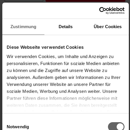
Produktnummer:
89059
Zustimmung
Details
Über Cookies
Bestehend aus dem linken und dem
rechten Halter für das Modell Rolly
Diese Webseite verwendet Cookies
Mobil (25795).
Wir verwenden Cookies, um Inhalte und Anzeigen zu
personalisieren, Funktionen für soziale Medien anbieten
zu können und die Zugriffe auf unsere Website zu
analysieren. Außerdem geben wir Informationen zu Ihrer
Verwendung unserer Website an unsere Partner für
Ersatzteil für:
Rollenhalter Rolly Mobil (25795)
soziale Medien, Werbung und Analysen weiter. Unsere
Partner führen diese Informationen möglicherweise mit
weiteren Daten zusammen, die Sie ihnen bereitgestellt
haben oder die sie im Rahmen Ihrer Nutzung der Dienste
gesammelt haben. Sie geben Einwilligung zu unseren
Einwilligungsauswahl
Cookies, wenn Sie unsere Webseite weiterhin nutzen.
Notwendig