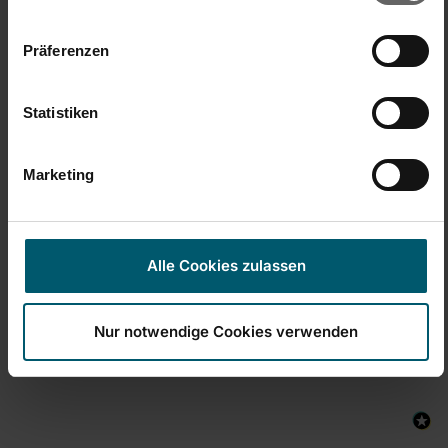
Sicherheitshinweise
Präferenzen
Statistiken
Marketing
Alle Cookies zulassen
New content loaded
- Für dieses Produkt wurden noch keine Bewertungen
gesammelt -
Nur notwendige Cookies verwenden