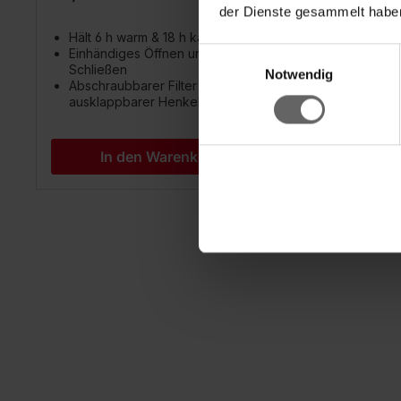
der Dienste gesammelt haben
Hält 6 h warm & 18 h kalt
Hält 6
Einwilligungsauswahl
Einhändiges Öffnen und
Einhä
Schließen
Schli
Notwendig
Abschraubbarer Filter &
Abschr
ausklappbarer Henkel
auskl
In den Warenkorb