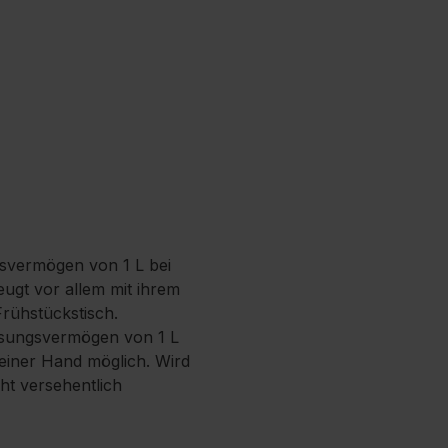
gsvermögen von 1 L bei
zeugt vor allem mit ihrem
Frühstückstisch.
assungsvermögen von 1 L
 einer Hand möglich. Wird
cht versehentlich