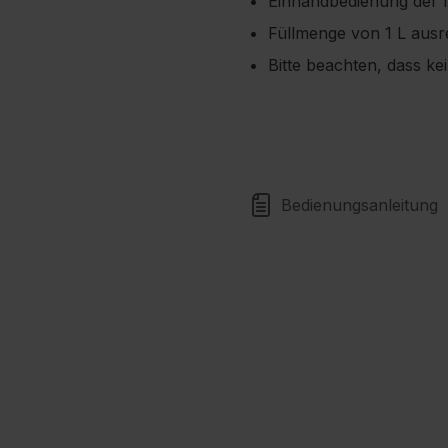
Einhandbedienung der I
Füllmenge von 1 L ausr
Bitte beachten, dass ke
Bedienungsanleitung