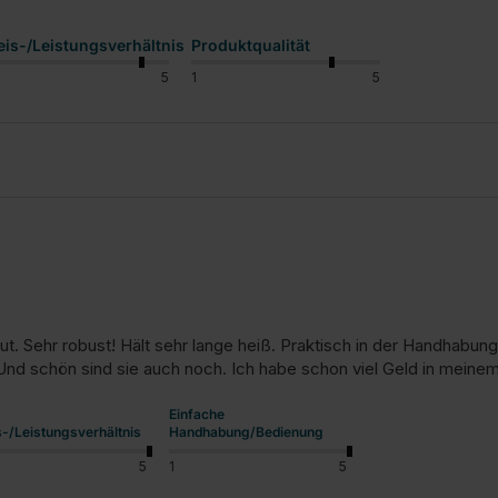
eis-/Leistungsverhältnis
Produktqualität
5
1
5
u
gut. Sehr robust! Hält sehr lange heiß. Praktisch in der Handhabun
Und schön sind sie auch noch. Ich habe schon viel Geld in meine
Einfache
s-/Leistungsverhältnis
Handhabung/Bedienung
5
1
5