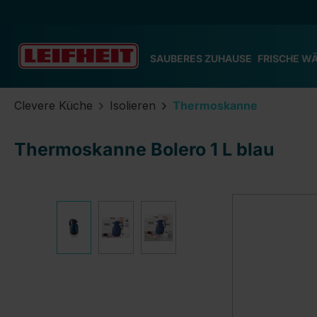
m Hauptinhalt springen
Zur Suche springen
Zur Hauptnavigation springen
SAUBERES ZUHAUSE
FRISCHE W
Clevere Küche
Isolieren
Thermoskanne
Thermoskanne Bolero 1 L blau
Bildergalerie überspringen