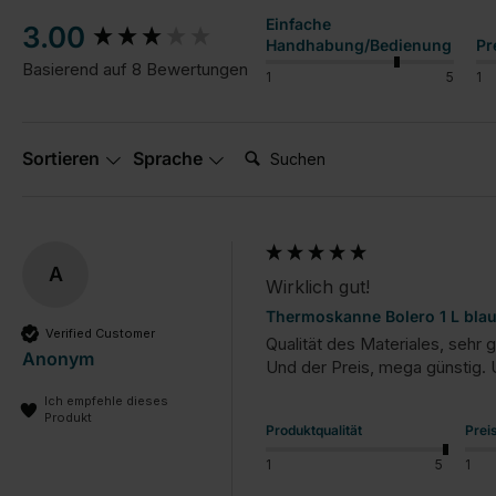
New content loaded
Einfache
3.00
Handhabung/Bedienung
Pr
Basierend auf 8 Bewertungen
1
5
1
Suchen:
Sortieren
Sprache
A
Wirklich gut!
Thermoskanne Bolero 1 L bla
Verified Customer
Qualität des Materiales, sehr 
Anonym
Und der Preis, mega günstig. 
Ich empfehle dieses
Produkt
Produktqualität
Prei
1
5
1