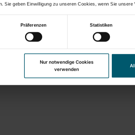
. Sie geben Einwilligung zu unseren Cookies, wenn Sie unsere 
 h warm & 18 h kalt
ndiges Öffnen und
eßen
Präferenzen
Statistiken
aubbarer Filter &
appbarer Henkel
In den Warenkorb
Nur notwendige Cookies
Al
verwenden