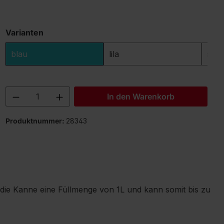
Varianten
blau
lila
sch
Produkt Anzahl: Gib den gewünschten 
In den Warenkorb
Produktnummer:
28343
 die Kanne eine Füllmenge von 1L und kann somit bis zu