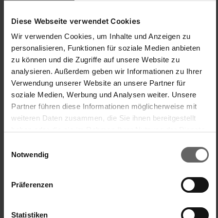
Thank you again for your honest review.

Diese Webseite verwendet Cookies
Best Regards

Kim,Kim
Wir verwenden Cookies, um Inhalte und Anzeigen zu
personalisieren, Funktionen für soziale Medien anbieten
War diese Bewertung hilfreich?
Ja
Melden
Teilen
vor einem Jahr
zu können und die Zugriffe auf unsere Website zu
analysieren. Außerdem geben wir Informationen zu Ihrer
Verwendung unserer Website an unsere Partner für
soziale Medien, Werbung und Analysen weiter. Unsere
Partner führen diese Informationen möglicherweise mit
weiteren Daten zusammen, die Sie ihnen bereitgestellt
S
haben oder die sie im Rahmen Ihrer Nutzung der Dienste
gesammelt haben. Sie geben Einwilligung zu unseren
Einwilligungsauswahl
Sowas
Cookies, wenn Sie unsere Webseite weiterhin nutzen.
Notwendig
wirkt sehr billig-schlecht gemacht
Präferenzen
Wandrollenhalter Parat F2
kam schon verkratzt bei mir an. Der Rollenhalter macht leider 
Statistiken
keinen wertigen Eindruck sondern sieht nach blligstem 