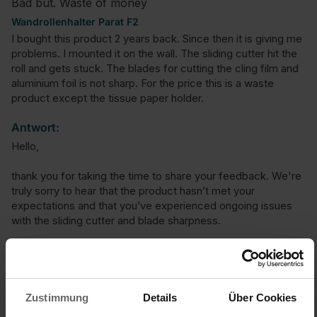
Bad but. Waste of money
Wandrollenhalter Parat F2
I bought this product 2 years back. Since then it is giving me 
problems. I mounted it on the wall. The sliding cutter hit the 
roll and gets stuck. The blades for cutting the cling film and 
aluminium foil is not sharp. For the price this is a waste 
product except the tissue paper holder.
Antwort:
Hello,

thank you for taking the time to share your feedback. We're 
truly sorry to hear that the product hasn’t met your 
expectations and that you’ve experienced ongoing issues 
with the sliding cutter and blade sharpness.

Your comments are important to us and help us improve. 
We’re currently working on enhancing the quality and 
functionality of our products, and your input will definitely be 
taken into account.

Zustimmung
Details
Über Cookies