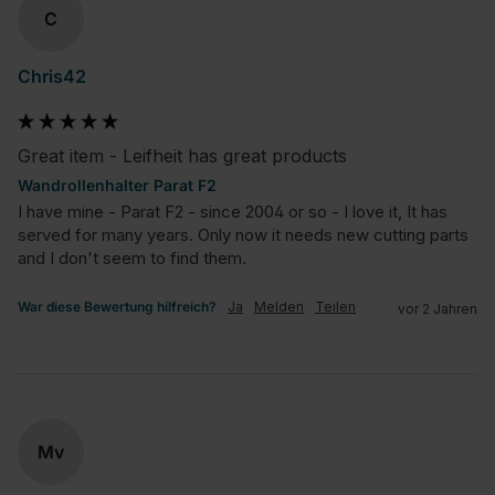
C
Chris42
Great item - Leifheit has great products
Wandrollenhalter Parat F2
I have mine - Parat F2 - since 2004 or so - I love it, It has 
served for many years. Only now it needs new cutting parts 
and I don't seem to find them.
War diese Bewertung hilfreich?
Ja
Melden
Teilen
vor 2 Jahren
Mv