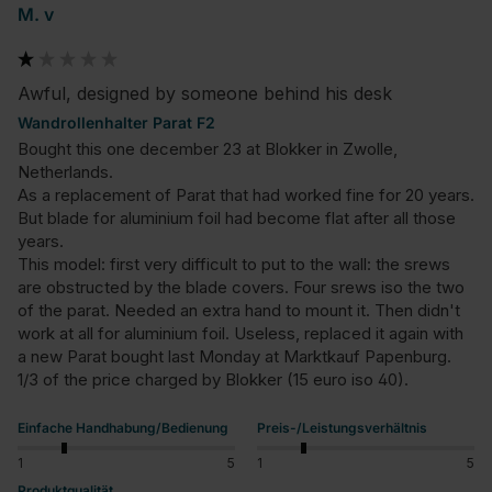
M. v
Awful, designed by someone behind his desk
Wandrollenhalter Parat F2
Bought this one december 23 at Blokker in Zwolle, 
Netherlands.

As a replacement of Parat that had worked fine for 20 years. 
But blade for aluminium foil had become flat after all those 
years.

This model: first very difficult to put to the wall: the srews 
are obstructed by the blade covers. Four srews iso the two 
of the parat. Needed an extra hand to mount it. Then didn't 
work at all for aluminium foil. Useless, replaced it again with 
a new Parat bought last Monday at Marktkauf Papenburg. 
1/3 of the price charged by Blokker (15 euro iso 40).
Einfache Handhabung/Bedienung
Preis-/Leistungsverhältnis
1
5
1
5
Produktqualität