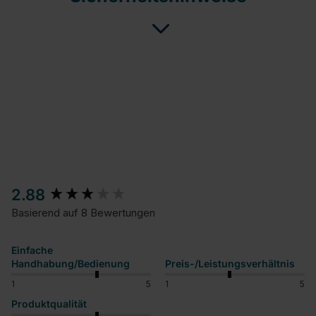
New content loaded
2.88
Basierend auf 8 Bewertungen
Einfache
Handhabung/Bedienung
Preis-/Leistungsverhältnis
1
5
1
5
Produktqualität