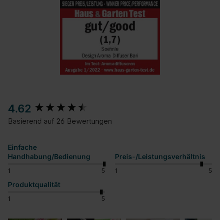
New content loaded
4.62
Basierend auf 26 Bewertungen
Einfache
Handhabung/Bedienung
Preis-/Leistungsverhältnis
1
5
1
5
Produktqualität
1
5