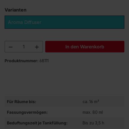
Varianten
Aroma Diffuser
Produkt Anzahl: Gib den gewünschten We
In den Warenkorb
Produktnummer:
68111
Für Räume bis:
ca. 16 m²
Fassungsvermögen:
max. 80 ml
Beduftungszeit je Tankfüllung:
Bis zu 3,5 h