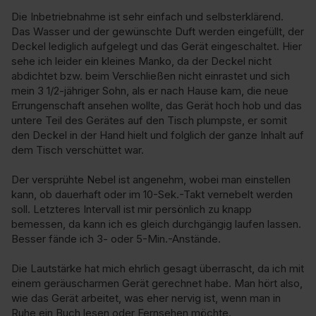
Die Inbetriebnahme ist sehr einfach und selbsterklärend. 
Das Wasser und der gewünschte Duft werden eingefüllt, der 
Deckel lediglich aufgelegt und das Gerät eingeschaltet. Hier 
sehe ich leider ein kleines Manko, da der Deckel nicht 
abdichtet bzw. beim Verschließen nicht einrastet und sich 
mein 3 1/2-jähriger Sohn, als er nach Hause kam, die neue 
Errungenschaft ansehen wollte, das Gerät hoch hob und das 
untere Teil des Gerätes auf den Tisch plumpste, er somit 
den Deckel in der Hand hielt und folglich der ganze Inhalt auf 
dem Tisch verschüttet war.

Der versprühte Nebel ist angenehm, wobei man einstellen 
kann, ob dauerhaft oder im 10-Sek.-Takt vernebelt werden 
soll. Letzteres Intervall ist mir persönlich zu knapp 
bemessen, da kann ich es gleich durchgängig laufen lassen. 
Besser fände ich 3- oder 5-Min.-Anstände.

Die Lautstärke hat mich ehrlich gesagt überrascht, da ich mit 
einem geräuscharmen Gerät gerechnet habe. Man hört also, 
wie das Gerät arbeitet, was eher nervig ist, wenn man in 
Ruhe ein Buch lesen oder Fernsehen möchte. 
