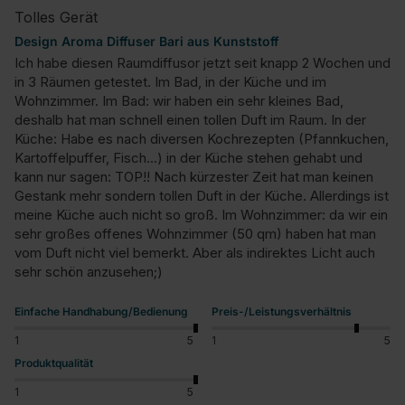
Tolles Gerät
Design Aroma Diffuser Bari aus Kunststoff
Ich habe diesen Raumdiffusor jetzt seit knapp 2 Wochen und 
in 3 Räumen getestet. Im Bad, in der Küche und im 
Wohnzimmer. Im Bad: wir haben ein sehr kleines Bad, 
deshalb hat man schnell einen tollen Duft im Raum. In der 
Küche: Habe es nach diversen Kochrezepten (Pfannkuchen, 
Kartoffelpuffer, Fisch...) in der Küche stehen gehabt und 
kann nur sagen: TOP!! Nach kürzester Zeit hat man keinen 
Gestank mehr sondern tollen Duft in der Küche. Allerdings ist 
meine Küche auch nicht so groß. Im Wohnzimmer: da wir ein 
sehr großes offenes Wohnzimmer (50 qm) haben hat man 
vom Duft nicht viel bemerkt. Aber als indirektes Licht auch 
sehr schön anzusehen;)
Einfache Handhabung/Bedienung
Preis-/Leistungsverhältnis
1
5
1
5
Produktqualität
1
5