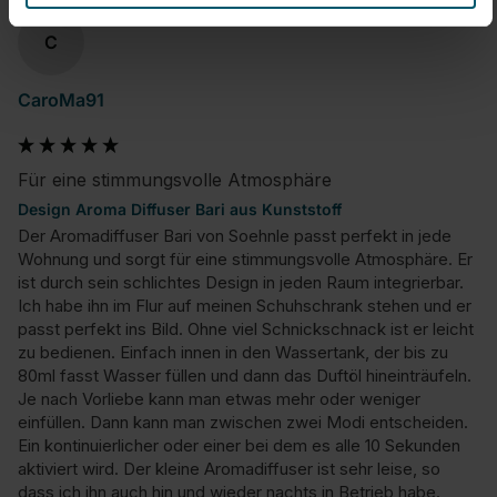
C
CaroMa91
Für eine stimmungsvolle Atmosphäre
Design Aroma Diffuser Bari aus Kunststoff
Der Aromadiffuser Bari von Soehnle passt perfekt in jede 
Wohnung und sorgt für eine stimmungsvolle Atmosphäre. Er 
ist durch sein schlichtes Design in jeden Raum integrierbar. 
Ich habe ihn im Flur auf meinen Schuhschrank stehen und er 
passt perfekt ins Bild. Ohne viel Schnickschnack ist er leicht 
zu bedienen. Einfach innen in den Wassertank, der bis zu 
80ml fasst Wasser füllen und dann das Duftöl hineinträufeln. 
Je nach Vorliebe kann man etwas mehr oder weniger 
einfüllen. Dann kann man zwischen zwei Modi entscheiden. 
Ein kontinuierlicher oder einer bei dem es alle 10 Sekunden 
aktiviert wird. Der kleine Aromadiffuser ist sehr leise, so 
dass ich ihn auch hin und wieder nachts in Betrieb habe. 