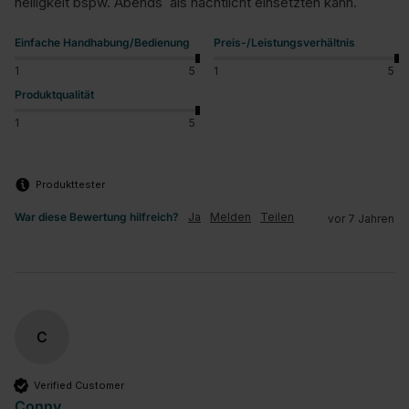
helligkeit bspw. Abends  als nachtlicht einsetzten kann.
Einfache Handhabung/Bedienung
Preis-/Leistungsverhältnis
1
5
1
5
Produktqualität
1
5
Produkttester
War diese Bewertung hilfreich?
Ja
Melden
Teilen
vor 7 Jahren
C
Verified Customer
Conny