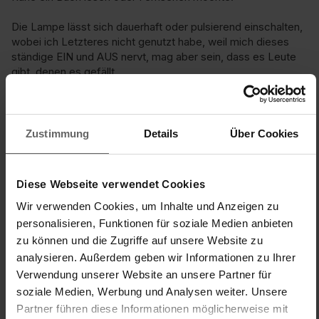
Die Lampe lässt sich dauerhaft oder pulsierend einschalten, 
wobei ich Letzteres nicht genutzt habe, weil mich dieses 
ständige EIN und AUS nervt, mag aber sein, dass es Leute 
gibt, denen es gefällt. 

Schade ist auch, dass das Kabel nicht lang genug ist, ich 
kann das Produkt also nicht überall hinstellen. Praktischer 
wäre hier vielleicht ein Akku, um es flexibler stellen zu 
Zustimmung
Details
Über Cookies
können. 

Alles in allem passen Preis-Leistung für mich nicht 
Diese Webseite verwendet Cookies
zusammen, da funktional sicherlich noch Luft nach oben ist. 
So kann ich das Gerät leider nur eingeschränkt 
Wir verwenden Cookies, um Inhalte und Anzeigen zu
weiterempfehlen.
personalisieren, Funktionen für soziale Medien anbieten
zu können und die Zugriffe auf unsere Website zu
Einfache Handhabung/Bedienung
Preis-/Leistungsverhältnis
analysieren. Außerdem geben wir Informationen zu Ihrer
Verwendung unserer Website an unsere Partner für
1
5
1
5
soziale Medien, Werbung und Analysen weiter. Unsere
Produktqualität
Partner führen diese Informationen möglicherweise mit
1
5