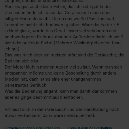
zu groß, sodass er überall einsetzbar ist.

Aber es gibt auch kleine Fehler, die ich nicht gut finde.

Zum einen finde ich, dass das Gerät selbst einen eher 
billigen Eindruck macht. Durch das weiße Plastik in matt, 
kommt es nicht sehr hochwertig rüber. Wäre die Farbe z.B. 
in Hochglanz, würde das Gerät  einen viel schöneren und 
hochwertigeren Eindruck machen. Außerdem finde ich weiß 
nicht die perfekte Farbe.(Mehrere Wahlmöglichkeiten fänd 
ich gut)

Das was mich aber am meisten stört sind die Geräusche, die 
Bari von sich gibt.

Der Motor läuft in meinen Augen viel zu laut. Wenn man sich 
entspannen möchte und keine Beschallung durch andere 
Medien hat, dann ist es eine eher unangenehmes 
penetrantes Geräuch. 

Was die Bedienung angeht, kann man damit klar kommen 
aber es ginge bestimmt auch einfacher.

Vllt lässt sich an dem Geräusch und der Handhabung noch 
etwas verbessern, dann wäre nahezu perfekt.
Einfache Handhabung/Bedienung
Preis-/Leistungsverhältnis