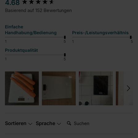
New content loaded
4.68
Basierend auf 152 Bewertungen
Einfache
Handhabung/Bedienung
Preis-/Leistungsverhältnis
1
5
1
5
Produktqualität
1
5
Suchen:
Sortieren
Sprache