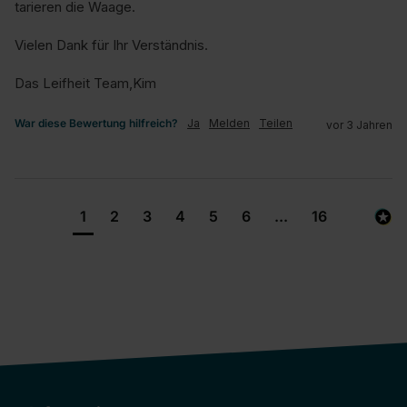
tarieren die Waage.

Vielen Dank für Ihr Verständnis.

Das Leifheit Team,Kim
War diese Bewertung hilfreich?
Ja
Melden
Teilen
vor 3 Jahren
1
2
3
4
5
6
...
16