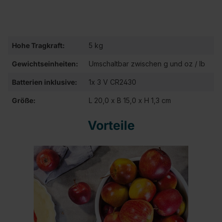
Hohe Tragkraft:
5 kg
Gewichtseinheiten:
Umschaltbar zwischen g und oz / lb
Batterien inklusive:
1x 3 V CR2430
Größe:
L 20,0 x B 15,0 x H 1,3 cm
Vorteile