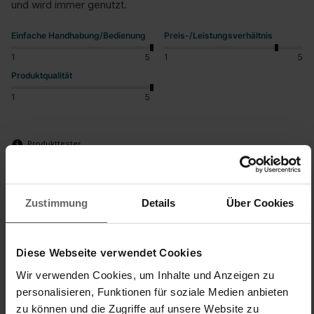
und wird immer genutzt.
Einfache Handhabung/Bedienung
Preis-/Leistungsverhältnis
1
5
1
5
Produktqualität
1
5
Produkttester
War diese Bewertung hilfreich?
Ja
Melden
Teilen
vor 2 Jahren
Zustimmung
Details
Über Cookies
Diese Webseite verwendet Cookies
J
Wir verwenden Cookies, um Inhalte und Anzeigen zu
personalisieren, Funktionen für soziale Medien anbieten
Jeyjey
zu können und die Zugriffe auf unsere Website zu