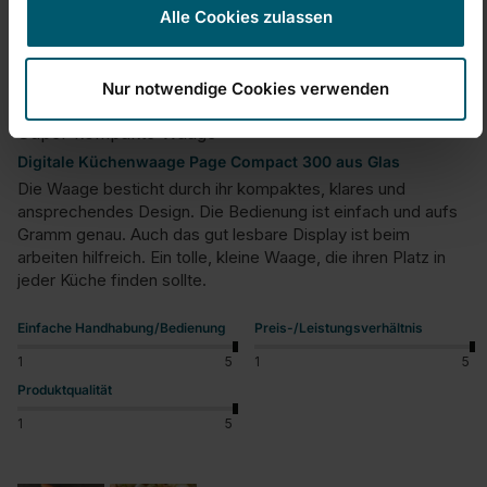
Alle Cookies zulassen
Verified Customer
Flip12
Nur notwendige Cookies verwenden
Super kompakte Waage
Digitale Küchenwaage Page Compact 300 aus Glas
Die Waage besticht durch ihr kompaktes, klares und 
ansprechendes Design. Die Bedienung ist einfach und aufs 
Gramm genau. Auch das gut lesbare Display ist beim 
arbeiten hilfreich. Ein tolle, kleine Waage, die ihren Platz in 
jeder Küche finden sollte.
Einfache Handhabung/Bedienung
Preis-/Leistungsverhältnis
1
5
1
5
Produktqualität
1
5