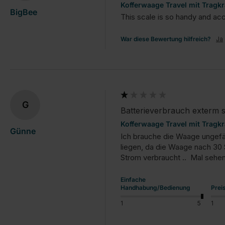
Kofferwaage Travel mit Tragkr
BigBee
This scale is so handy and accu
War diese Bewertung hilfreich?
Ja
G
Batterieverbrauch exterm 
Kofferwaage Travel mit Tragkr
Günne
Ich brauche die Waage ungefäh
liegen, da die Waage nach 30 
Strom verbraucht ..  Mal sehen
Einfache
Handhabung/Bedienung
Prei
1
5
1