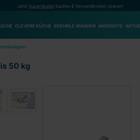
Jetzt
Superduster
kaufen & Versandkosten sparen!
ÄSCHE
CLEVERE KÜCHE
SOEHNLE WAAGEN
ANGEBOTE
AKTUE
onenwaagen
is 50 kg