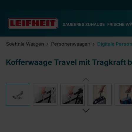
m Hauptinhalt springen
Zur Suche springen
Zur Hauptnavigation springen
SAUBERES ZUHAUSE
FRISCHE W
Soehnle Waagen
Personenwaagen
Digitale Pers
Kofferwaage Travel mit Tragkraft b
Bildergalerie überspringen