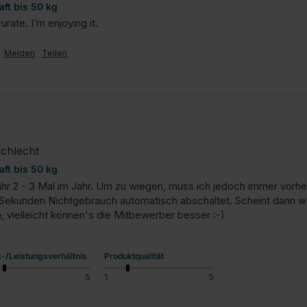
aft bis 50 kg
rate. I’m enjoying it.
Melden
Teilen
schlecht
aft bis 50 kg
r 2 - 3 Mal im Jahr. Um zu wiegen, muss ich jedoch immer vorher 
Sekunden Nichtgebrauch automatisch abschaltet. Scheint dann woh
, vielleicht können's die Mitbewerber besser :-)
s-/Leistungsverhältnis
Produktqualität
5
1
5