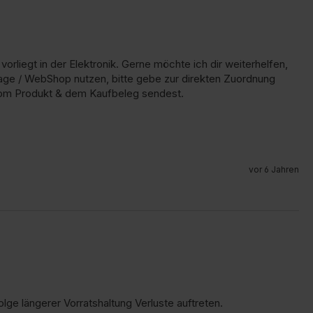
rliegt in der Elektronik. Gerne möchte ich dir weiterhelfen, 
age / WebShop nutzen, bitte gebe zur direkten Zuordnung 
d vom Produkt & dem Kaufbeleg sendest.

vor 6 Jahren
ge längerer Vorratshaltung Verluste auftreten.
