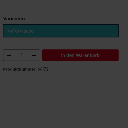
Varianten
Kofferwaage
Produkt Anzahl: Gib den gewünschten 
In den Warenkorb
Produktnummer:
66172