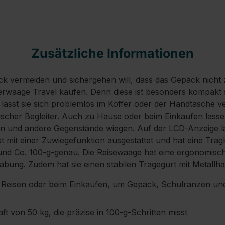
Zusätzliche Informationen
 vermeiden und sichergehen will, dass das Gepäck nicht z
erwaage Travel kaufen. Denn diese ist besonders kompakt 
 lässt sie sich problemlos im Koffer oder der Handtasche v
ktischer Begleiter. Auch zu Hause oder beim Einkaufen lassen
und andere Gegenstände wiegen. Auf der LCD-Anzeige läs
 mit einer Zuwiegefunktion ausgestattet und hat eine Tragk
nd Co. 100-g-genau. Die Reisewaage hat eine ergonomisc
abung. Zudem hat sie einen stabilen Tragegurt mit Metallh
uf Reisen oder beim Einkaufen, um Gepäck, Schulranzen u
ft von 50 kg, die präzise in 100-g-Schritten misst