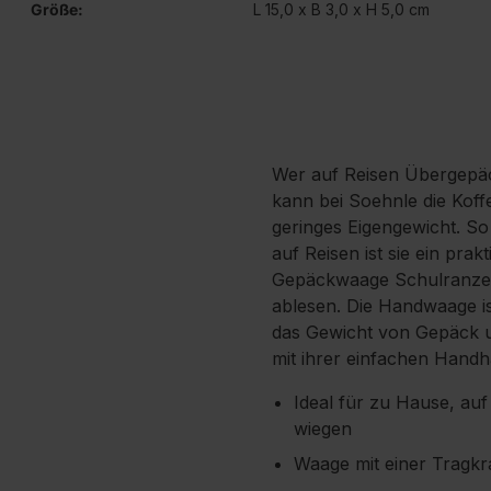
Größe:
L 15,0 x B 3,0 x H 5,0 cm
Wer auf Reisen Übergepäck
kann bei Soehnle die Koff
geringes Eigengewicht. So
auf Reisen ist sie ein pra
Gepäckwaage Schulranzen 
ablesen. Die Handwaage ist
das Gewicht von Gepäck u
mit ihrer einfachen Handh
Ideal für zu Hause, a
wiegen
Waage mit einer Tragkra