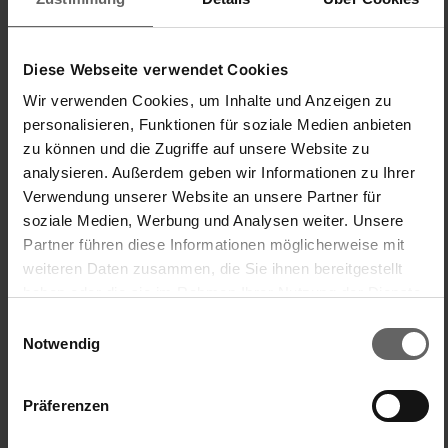
Ich habe endlich einen Schneebesen der mir die Pudding 
und Soßen Zubereitung erleichtert. Das verquirlen ist mit 
diesem Schneebesen eine absolute Erleichterung und das 
Ergebnis einfach top. Bin mehr als zufrieden
Diese Webseite verwendet Cookies
Wir verwenden Cookies, um Inhalte und Anzeigen zu
Einfache Handhabung/Bedienung
Preis-/Leistungsverhältnis
personalisieren, Funktionen für soziale Medien anbieten
1
5
1
5
zu können und die Zugriffe auf unsere Website zu
Produktqualität
analysieren. Außerdem geben wir Informationen zu Ihrer
Verwendung unserer Website an unsere Partner für
1
5
soziale Medien, Werbung und Analysen weiter. Unsere
Partner führen diese Informationen möglicherweise mit
weiteren Daten zusammen, die Sie ihnen bereitgestellt
Produkttester
haben oder die sie im Rahmen Ihrer Nutzung der Dienste
War diese Bewertung hilfreich?
Ja
Melden
Teilen
vor 6 Jahren
gesammelt haben. Sie geben Einwilligung zu unseren
Einwilligungsauswahl
Cookies, wenn Sie unsere Webseite weiterhin nutzen.
Notwendig
Präferenzen
J