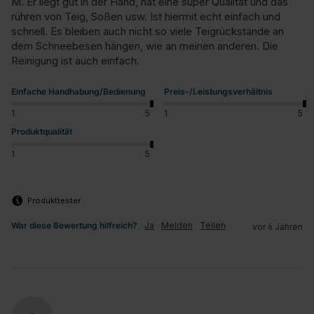
M. Er liegt gut in der Hand, hat eine super Qualität und das 
rühren von Teig, Soßen usw. Ist hiermit echt einfach und 
schnell. Es bleiben auch nicht so viele Teigrückstände an 
dem Schneebesen hängen, wie an meinen anderen. Die 
Reinigung ist auch einfach.
Einfache Handhabung/Bedienung
Preis-/Leistungsverhältnis
1
5
1
5
Produktqualität
1
5
Produkttester
War diese Bewertung hilfreich?
Ja
Melden
Teilen
vor 6 Jahren