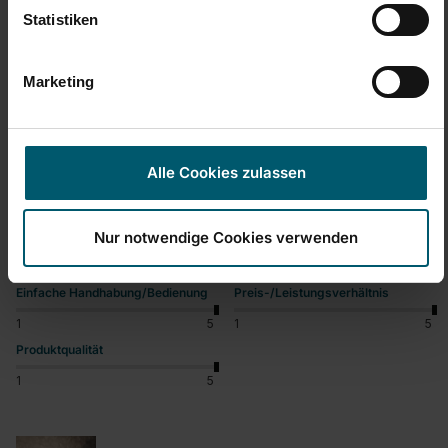
Statistiken
Verified Customer
Jessi1202
Marketing
Super Schneebesen!
Schneebesen Speed Quirl M
Alle Cookies zulassen
Der Speed Quirl M ist sehr hochwertig verarbeitet und ein 
wahrer Handschmeichler. Speisen lassen sich schnell 
verrühren, selbst das Sahne schlagen ist kein Problem. Auch 
Nur notwendige Cookies verwenden
die Reinigung ist super einfach! Ich bin begeistert!
Einfache Handhabung/Bedienung
Preis-/Leistungsverhältnis
1
5
1
5
Produktqualität
1
5