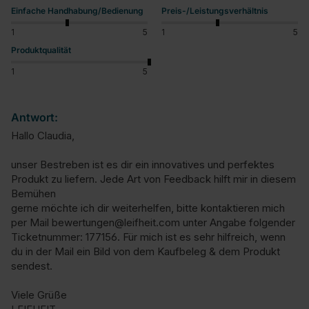
Einfache Handhabung/Bedienung
Preis-/Leistungsverhältnis
1
5
1
5
Produktqualität
1
5
Antwort:
Hallo Claudia,

unser Bestreben ist es dir ein innovatives und perfektes 
Produkt zu liefern. Jede Art von Feedback hilft mir in diesem 
Bemühen

gerne möchte ich dir weiterhelfen, bitte kontaktieren mich 
per Mail bewertungen@leifheit.com unter Angabe folgender 
Ticketnummer: 177156. Für mich ist es sehr hilfreich, wenn 
du in der Mail ein Bild von dem Kaufbeleg & dem Produkt 
sendest.

Viele Grüße
