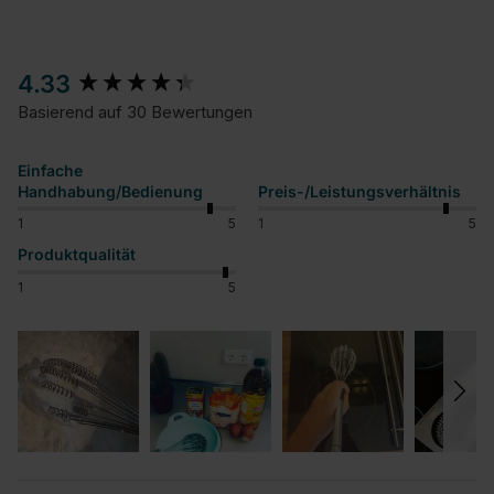
New content loaded
4.33
Basierend auf 30 Bewertungen
Einfache
Handhabung/Bedienung
Preis-/Leistungsverhältnis
1
5
1
5
Produktqualität
1
5