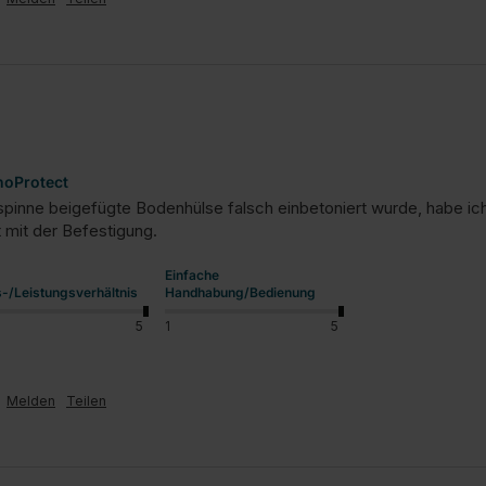
noProtect
nne beigefügte Bodenhülse falsch einbetoniert wurde, habe ich 
Einfache
s-/Leistungsverhältnis
Handhabung/Bedienung
5
1
5
Melden
Teilen