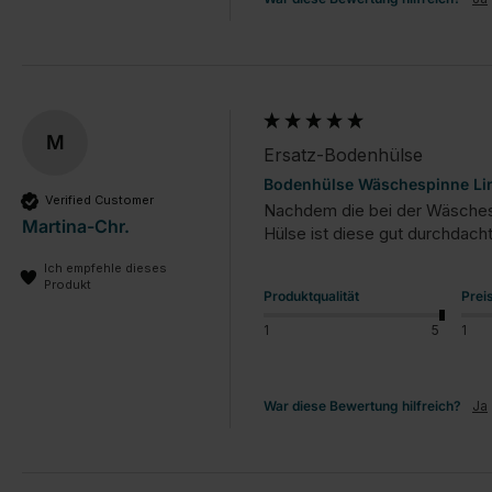
M
Ersatz-Bodenhülse
Bodenhülse Wäschespinne Li
Verified Customer
Nachdem die bei der Wäschespi
Martina-Chr.
Ich empfehle dieses
Produkt
Produktqualität
Prei
1
5
1
War diese Bewertung hilfreich?
Ja