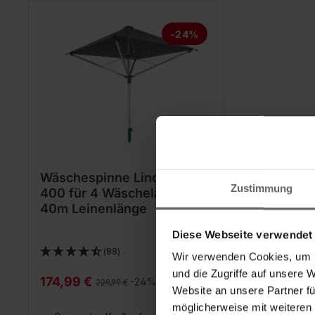
-24%
Wäschespinne LinoProtect
Zustimmung
400 für 4 Wäscheladungen,
40m Leinenlänge
Diese Webseite verwendet
(88)
Wir verwenden Cookies, um I
und die Zugriffe auf unsere 
174,99 €
Regulärer Preis:
-24%
229,99 €
Website an unsere Partner fü
möglicherweise mit weiteren