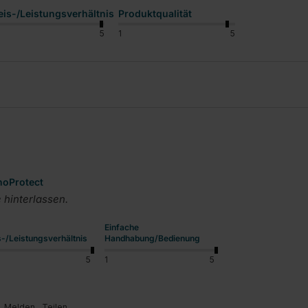
eis-/Leistungsverhältnis
Produktqualität
5
1
5
noProtect
hinterlassen.
Einfache
s-/Leistungsverhältnis
Handhabung/Bedienung
5
1
5
Melden
Teilen