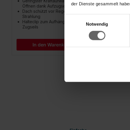
Geringster Kraftaufwand beim
der Dienste gesammelt haben
Öffnen dank Aufzugseil
Dach schützt vor Regen und UV-
Strahlung
Einwilligungsauswahl
Halteclip zum Aufhängen des
Notwendig
Zugseils
In den Warenkorb
New content loaded