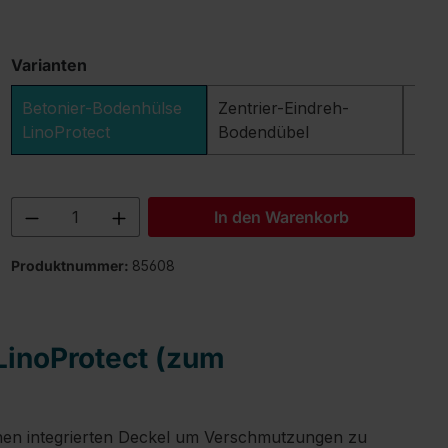
Varianten
Betonier-Bodenhülse
Zentrier-Eindreh-
Ein
LinoProtect
Bodendübel
Produkt Anzahl: Gib den gewünschten 
In den Warenkorb
Produktnummer:
85608
LinoProtect (zum
 einen integrierten Deckel um Verschmutzungen zu