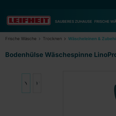
m Hauptinhalt springen
Zur Suche springen
Zur Hauptnavigation springen
SAUBERES ZUHAUSE
FRISCHE W
Frische Wäsche
Trocknen
Wäscheleinen & Zubeh
Bodenhülse Wäschespinne LinoPro
Bildergalerie überspringen