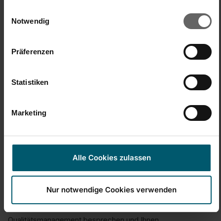
1
5
1
5
gesammelt haben. Sie geben Einwilligung zu unseren
Einwilligungsauswahl
Produktqualität
Cookies, wenn Sie unsere Webseite weiterhin nutzen.
Notwendig
1
5
Präferenzen
Antwort:
Guten Tag,

Statistiken
vielen Dank für Ihr ehrliches Feedback – auch wenn es 
natürlich sehr bedauerlich ist, dass Sie eine so negative 
Marketing
Erfahrung mit unserem Produkt gemacht haben. Wir 
verstehen Ihren Ärger und möchten uns dafür entschuldigen, 
dass der Wäscheständer nicht Ihren Erwartungen 
entsprochen hat und es sogar zu einer Verunreinigung Ihrer 
Alle Cookies zulassen
Wäsche kam.

Die von Ihnen beschriebene Schwachstelle am Gelenk 
nehmen wir sehr ernst. Ihre Rückmeldung hilft uns dabei, die 
Nur notwendige Cookies verwenden
Qualität unserer Produkte weiter zu prüfen und zu 
verbessern. Gerne würden wir den Fall im Detail mit unserem 
Qualitätsmanagement besprechen und Ihnen 