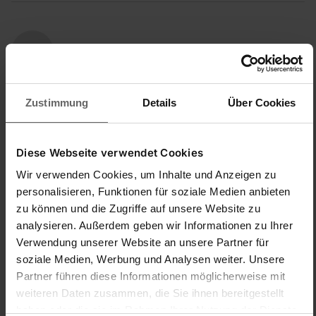
K
Kunde6410
Zustimmung
Details
Über Cookies
Sehr schlechte Verarbeitung !
Diese Webseite verwendet Cookies
Wäscheständer Classic 100 Easy für 1 Wäscheladung
Leider lösst sich einfach das Gelenk von der Stange, dann 
Wir verwenden Cookies, um Inhalte und Anzeigen zu
bricht der Ständer zusammen - einfach 

personalisieren, Funktionen für soziale Medien anbieten
schlecht verarbeitet....nur an einem Punkt gescheißt - 
zu können und die Zugriffe auf unsere Website zu
Folgen: Wäsche schmutzig, musste neu gewaschen 
analysieren. Außerdem geben wir Informationen zu Ihrer
werden. Hier wurde eine Sollbruchstellen hineingesignd - 
Verwendung unserer Website an unsere Partner für
ohne Sinn und Verstand. Bin echt ärgerlich - egal wie teuer 
soziale Medien, Werbung und Analysen weiter. Unsere
oder billig das Produkt ist - das darf nicht passieren.
Partner führen diese Informationen möglicherweise mit
weiteren Daten zusammen, die Sie ihnen bereitgestellt
Einfache Handhabung/Bedienung
Preis-/Leistungsverhältnis
haben oder die sie im Rahmen Ihrer Nutzung der Dienste