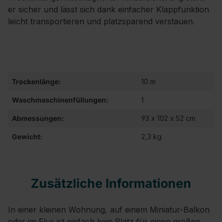
er sicher und lässt sich dank einfacher Klappfunktion
leicht transportieren und platzsparend verstauen.
Trockenlänge:
10 m
Waschmaschinenfüllungen:
1
Abmessungen:
93 x 102 x 52 cm
Gewicht:
2,3 kg
Zusätzliche Informationen
In einer kleinen Wohnung, auf einem Miniatur-Balkon
oder im Flur ist einfach kein Platz für einen großen