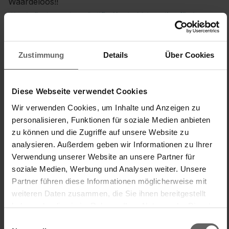
Waardeloos!!
Wandwäschetrockner Rollfix Single 80 Longline für 1
Wäscheladung, drinnen & draußen
Ik heb twee van die dingen en nu is van de tweede ook dat 
haakje afgebroken. Vroeger had je nog kwaliteit als je 
Zustimmung
Details
Über Cookies
Leifheit had maar ik twijfel of dat nog iets betekend 
tegenwoordig. Die 3½ meter met vier handdoeken die goed 
gecentrifugeerd zijn wegen lang niet de 6 kg was die het 
produkt dient te kunnen houden aldus de beschrijving.
Diese Webseite verwendet Cookies
Wir verwenden Cookies, um Inhalte und Anzeigen zu
Einfache Handhabung/Bedienung
Preis-/Leistungsverhältnis
personalisieren, Funktionen für soziale Medien anbieten
1
5
1
5
zu können und die Zugriffe auf unsere Website zu
Produktqualität
analysieren. Außerdem geben wir Informationen zu Ihrer
Verwendung unserer Website an unsere Partner für
1
5
soziale Medien, Werbung und Analysen weiter. Unsere
Partner führen diese Informationen möglicherweise mit
weiteren Daten zusammen, die Sie ihnen bereitgestellt
haben oder die sie im Rahmen Ihrer Nutzung der Dienste
gesammelt haben. Sie geben Einwilligung zu unseren
Einwilligungsauswahl