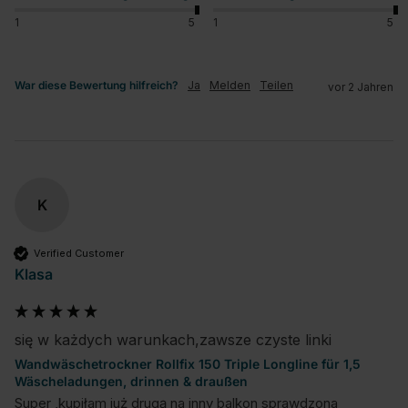
1
5
1
5
War diese Bewertung hilfreich?
Ja
Melden
Teilen
vor 2 Jahren
K
Verified Customer
Klasa
się w każdych warunkach,zawsze czyste linki
Wandwäschetrockner Rollfix 150 Triple Longline für 1,5
Wäscheladungen, drinnen & draußen
Super ,kupiłam już drugą na inny balkon sprawdzona