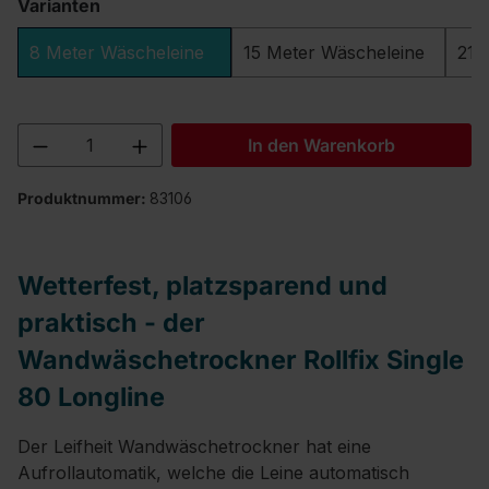
Varianten
8 Meter Wäscheleine
15 Meter Wäscheleine
21 
Produkt Anzahl: Gib den gewünschten We
In den Warenkorb
Produktnummer:
83106
Wetterfest, platzsparend und
praktisch - der
Wandwäschetrockner Rollfix Single
80 Longline
Der Leifheit Wandwäschetrockner hat eine
Aufrollautomatik, welche die Leine automatisch