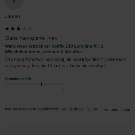
J
Jamen
Słabe naprężenie linek
Wandwäschetrockner Rollfix 210 Longline für 2
Wäscheladungen, drinnen & draußen
Czy mają Państwo instrukcję jak naprężyc linki? Dwie mam 
naprężone,a trzy nie.Pokrętlo z boku nic nie daje...
Produktqualität
1
5
War diese Bewertung hilfreich?
Ja
Melden
Teilen
vor einem Jahr