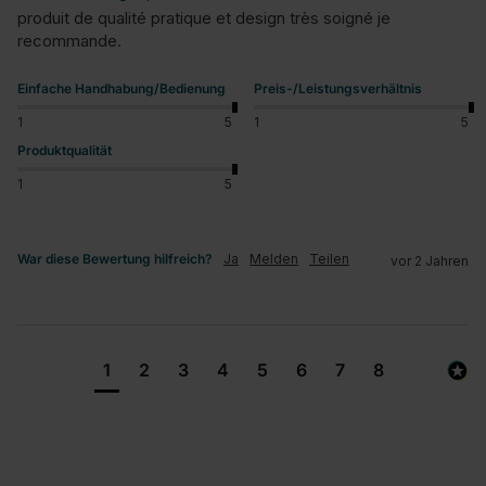
produit de qualité pratique et design très soigné je 
recommande.
Einfache Handhabung/Bedienung
Preis-/Leistungsverhältnis
1
5
1
5
Produktqualität
1
5
War diese Bewertung hilfreich?
Ja
Melden
Teilen
vor 2 Jahren
1
2
3
4
5
6
7
8