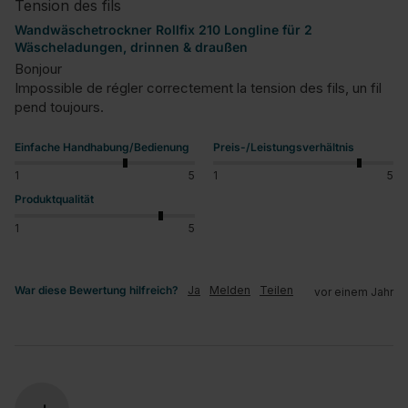
Tension des fils
Wandwäschetrockner Rollfix 210 Longline für 2
Wäscheladungen, drinnen & draußen
Bonjour

Impossible de régler correctement la tension des fils, un fil 
pend toujours.
Einfache Handhabung/Bedienung
Preis-/Leistungsverhältnis
1
5
1
5
Produktqualität
1
5
War diese Bewertung hilfreich?
Ja
Melden
Teilen
vor einem Jahr