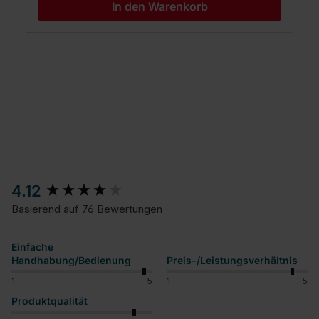
In den Warenkorb
New content loaded
4.12
Basierend auf 76 Bewertungen
Einfache
Handhabung/Bedienung
Preis-/Leistungsverhältnis
1
5
1
5
Produktqualität