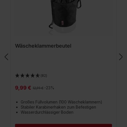
Wäscheklammerbeutel
(82)
9,99 €
Regulärer Preis:
-23%
12,99 €
Großes Füllvolumen (100 Wäscheklammern)
Stabiler Karabinerhaken zum Befestigen
Wasserdurchlässiger Boden