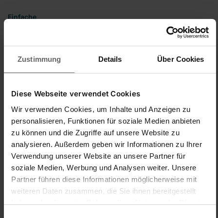
Einfache
Handhabung/Bedienung
Preis-/Leistungsverhältnis
1
5
1
5
Produktqualität
Zustimmung
Details
Über Cookies
1
5
Diese Webseite verwendet Cookies
Suchen:
Sortieren
Sprache
Wir verwenden Cookies, um Inhalte und Anzeigen zu
personalisieren, Funktionen für soziale Medien anbieten
zu können und die Zugriffe auf unsere Website zu
Produktbewertungen
Fragen
analysieren. Außerdem geben wir Informationen zu Ihrer
Verwendung unserer Website an unsere Partner für
soziale Medien, Werbung und Analysen weiter. Unsere
LL
Partner führen diese Informationen möglicherweise mit
weiteren Daten zusammen, die Sie ihnen bereitgestellt
Lipstick L
haben oder die sie im Rahmen Ihrer Nutzung der Dienste
gesammelt haben. Sie geben Einwilligung zu unseren
Einwilligungsauswahl