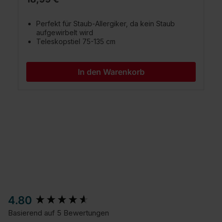
Perfekt für Staub-Allergiker, da kein Staub
aufgewirbelt wird
Teleskopstiel 75-135 cm
In den Warenkorb
New content loaded
4.80
Basierend auf 5 Bewertungen