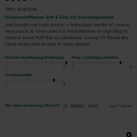
Very practical
Schaumstoffbesen Soft & Easy mit Schraubgewinde
Just bought my foam broom + telescopic handle of course, 
very practical, even used it in the bathroom on high tiling to 
remove some fluff that accumulated. Loving it!!! Would like 
some instruction on how to clean please.
Einfache Handhabung/Bedienung
Preis-/Leistungsverhältnis
1
5
1
5
Produktqualität
1
5
War diese Bewertung hilfreich?
Ja
Melden
Teilen
vor 7 Jahren