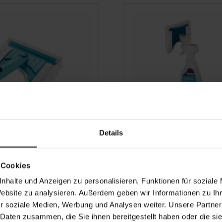
cher Bath Cleaner
Fenster-Sprühwisch
Details
Window Spray Clean
 Cookies
(123)
(25)
nhalte und Anzeigen zu personalisieren, Funktionen für soziale
Website zu analysieren. Außerdem geben wir Informationen zu I
€
16,99 €
r soziale Medien, Werbung und Analysen weiter. Unsere Partner
 Daten zusammen, die Sie ihnen bereitgestellt haben oder die s