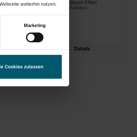
nsprühen
Schmutz-Abperl-Effekt
Webseite weiterhin nutzen.
Anti-Kalk-Funktion
ank
rat
Marketing
b
Details
le Cookies zulassen