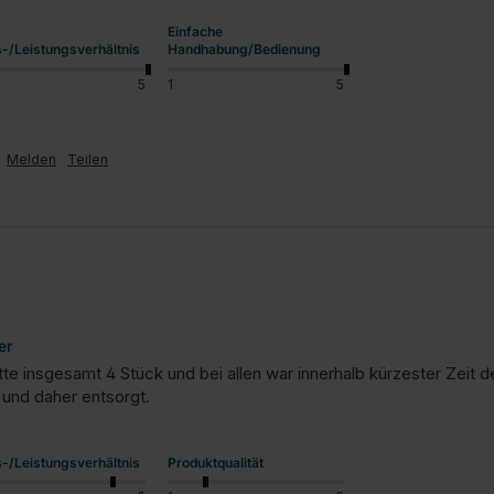
Einfache
s-/Leistungsverhältnis
Handhabung/Bedienung
5
1
5
Melden
Teilen
er
atte insgesamt 4 Stück und bei allen war innerhalb kürzester Zeit
 und daher entsorgt.
s-/Leistungsverhältnis
Produktqualität