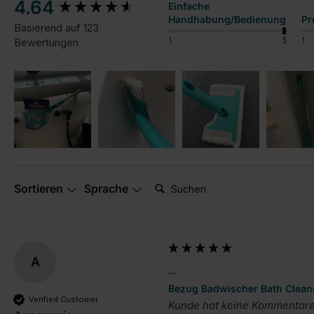
New content loaded
4.64
Einfache
Handhabung/Bedienung
Pr
Basierend auf 123
1
5
1
Bewertungen
Suchen:
Sortieren
Sprache
A
...
Bezug Badwischer Bath Clean
Verified Customer
Kunde hat keine Kommentare 