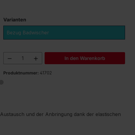
Varianten
Bezug Badwischer
Produkt Anzahl: Gib den gewünschten 
In den Warenkorb
Produktnummer:
41702
m Austausch und der Anbringung dank der elastischen