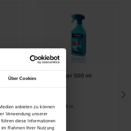
er
Badreiniger 500 ml
Über Cookies
er
(6)
 Medien anbieten zu können
hrer Verwendung unserer
6,49 €
 führen diese Informationen
ie im Rahmen Ihrer Nutzung