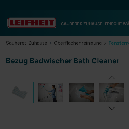
m Hauptinhalt springen
Zur Suche springen
Zur Hauptnavigation springen
SAUBERES ZUHAUSE
FRISCHE W
Sauberes Zuhause
Oberflächenreinigung
Fensterr
Bezug Badwischer Bath Cleaner
Bildergalerie überspringen