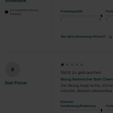
Annemarie
Ich empfehle dieses
Produktqualität
Prei
Produkt
1
5
1
War diese Bewertung hilfreich?
Ja
B
Nicht zu gebrauchen
Bezug Badwischer Bath Clean
Bad-Putzer
Der Bezug taugt nichts. Ich h
rutschte. Absolut unbrauchbar
Einfache
Handhabung/Bedienung
Prei