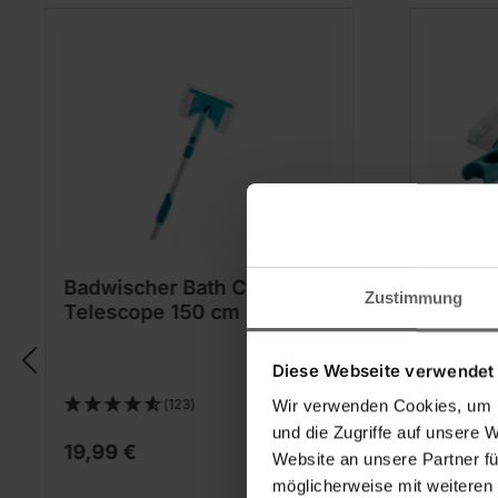
Badwischer Bath Cleaner
Badwis
Zustimmung
Telescope 150 cm
Diese Webseite verwendet
(123)
Wir verwenden Cookies, um I
und die Zugriffe auf unsere 
19,99 €
12,99 
Website an unsere Partner fü
möglicherweise mit weiteren