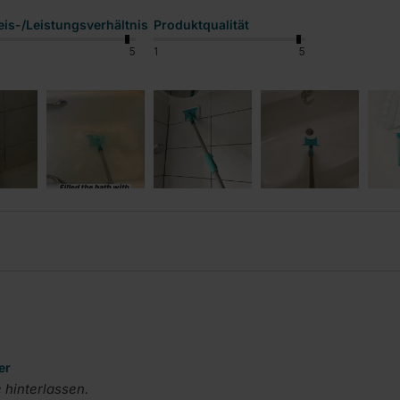
eis-/Leistungsverhältnis
Produktqualität
5
1
5
er
hinterlassen.