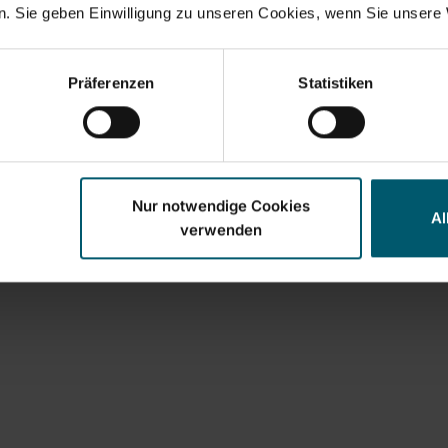
 Aussparung für Armaturen
2-in-1 Gleichzeitiges Ei
. Sie geben Einwilligung zu unseren Cookies, wenn Sie unsere 
les Putzen dank 360°-
und Einwischen
elenk
Einfache Handhabung d
flexiblem Gelenk
Mit Glasreiniger Konzent
Präferenzen
Statistiken
nachfüllbar
In den Warenkorb
In den Warenkor
Nur notwendige Cookies
Al
verwenden