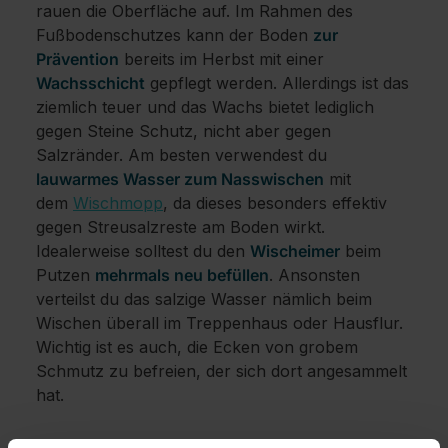
rauen die Oberfläche auf. Im Rahmen des
Fußbodenschutzes kann der Boden
zur
Prävention
bereits im Herbst mit einer
Wachsschicht
gepflegt werden. Allerdings ist das
ziemlich teuer und das Wachs bietet lediglich
gegen Steine Schutz, nicht aber gegen
Salzränder. Am besten verwendest du
lauwarmes Wasser zum Nasswischen
mit
dem
Wischmopp
, da dieses besonders effektiv
gegen Streusalzreste am Boden wirkt.
Idealerweise solltest du den
Wischeimer
beim
Putzen
mehrmals neu befüllen
. Ansonsten
verteilst du das salzige Wasser nämlich beim
Wischen überall im Treppenhaus oder Hausflur.
Wichtig ist es auch, die Ecken von grobem
Schmutz zu befreien, der sich dort angesammelt
hat.