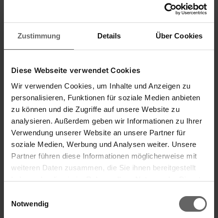
Wohnung
Hast du es durchs rutschige Treppenhaus
geschafft, geht es in den eigenen vier Wänden
Zustimmung
Details
Über Cookies
fröhlich weiter: Auch dort sind Schnee, Matsch
und Eis im Winter häufig zu Gast. Und der Boden
im Eingangsbereich wird zu jeder Jahreszeit –
Diese Webseite verwendet Cookies
aber ganz besonders im Winter – stark
Wir verwenden Cookies, um Inhalte und Anzeigen zu
beansprucht. Je nachdem, welcher Boden in
personalisieren, Funktionen für soziale Medien anbieten
deiner Diele auslegt ist, kommen
zu können und die Zugriffe auf unsere Website zu
unterschiedliche Maßnahmen
zum
analysieren. Außerdem geben wir Informationen zu Ihrer
Fußbodenschutz
bzw. beim Boden wischen und
Verwendung unserer Website an unsere Partner für
reinigen in Frage.
soziale Medien, Werbung und Analysen weiter. Unsere
Partner führen diese Informationen möglicherweise mit
Teppich
: Wenn du zu denjenigen gehörst, die
weiteren Daten zusammen, die Sie ihnen bereitgestellt
im Flur einen Teppichboden oder großen
haben oder die sie im Rahmen Ihrer Nutzung der Dienste
Läufer liegen haben, aufgepasst! Gerade bei
gesammelt haben. Sie geben Einwilligung zu unseren
Einwilligungsauswahl
Verschmutzungen wie Salzflecken hat sich
Cookies, wenn Sie unsere Webseite weiterhin nutzen.
Notwendig
eine
Mischung aus Essig und Wasser