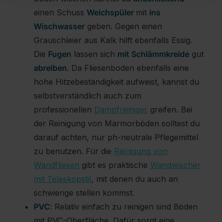
einen Schuss
Weichspüler
mit
ins
Wischwasser
geben. Gegen einen
Grauschleier aus Kalk hilft ebenfalls Essig.
Die
Fugen
lassen sich
mit Schlämmkreide
gut
abreiben
. Da Fliesenboden ebenfalls eine
hohe Hitzebeständigkeit aufweist, kannst du
selbstverständlich auch zum
professionellen
Dampfreiniger
greifen. Bei
der Reinigung von Marmorböden solltest du
darauf achten, nur ph-neutrale Pflegemittel
zu benutzen. Für die
Reinigung von
Wandfliesen
gibt es praktische
Wandwischer
mit Teleskopstil
, mit denen du auch an
schwierige stellen kommst.
PVC
: Relativ einfach zu reinigen sind Böden
mit PVC-Oberfläche. Dafür sorgt eine