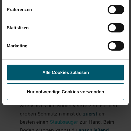
bewährt. Am besten mischst du beides
1:1
Präferenzen
und trägst es mit einer Sprühflasche auf.
Anschließend kannst du mit einem sauberen
Statistiken
Lappen den Teppich abtrocknen.
Alternativ
verwendest du einfach
Zitronensäure
statt
Marketing
Essig. Beim Reinigen von Teppichböden gilt
übrigens immer:
Nur tupfen, nicht reiben!
Fliesen
: Was Nässe angeht, so sind Fliesen
Alle Cookies zulassen
wesentlich unempfindlicher als Parkett oder
Teppich. Doch auch hier sind Salzflecken
nicht sonderlich schön anzusehen. Zudem
Nur notwendige Cookies verwenden
können Steinchen aus den Rückständen des
Streusalzes den Boden verkratzen. Für den
groben Schmutz nimmst du
zuerst
am
besten einen
Staubsauger
zur Hand. Beim
Boden wischen kannst du
anschließend