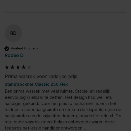
RD
Verified Customer
Rodeo D
Prima wasrek voor redelijke prijs
Standtrockner Classic 250 Flex
Een prima wasrek met veel ruimte. Stabiel en redelijk 
eenvoudig in elkaar te zetten. Het design had wel iets 
handiger gekund. Door het plastic 'scharnier' is er in het 
midden minder hangruimte en steken de klapdelen (die de 
hangruimte aan de zijkanten dragen), boven het rek uit. Op 
mijn oude wasrek (merk helaas onbekend) waren deze 
features net ietsje handiger ontworpen...