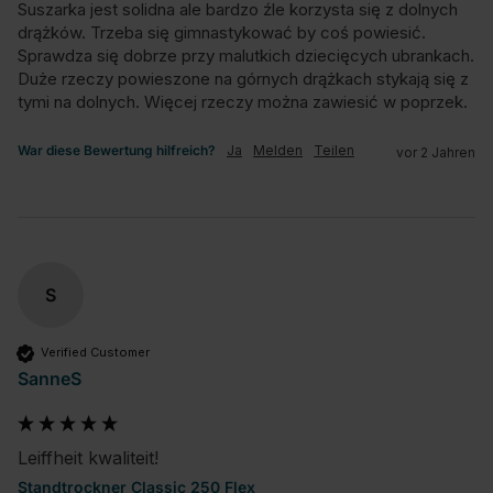
Suszarka jest solidna ale bardzo źle korzysta się z dolnych 
drążków. Trzeba się gimnastykować by coś powiesić. 
Sprawdza się dobrze przy malutkich dziecięcych ubrankach. 
Duże rzeczy powieszone na górnych drążkach stykają się z 
tymi na dolnych. Więcej rzeczy można zawiesić w poprzek.
War diese Bewertung hilfreich?
Ja
Melden
Teilen
vor 2 Jahren
S
Verified Customer
SanneS
Leiffheit kwaliteit!
Standtrockner Classic 250 Flex