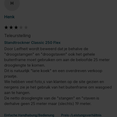
H
Henk
Teleurstelling
Standtrockner Classic 250 Flex
Door Leifheit wordt beweerd dat je behalve de 
"droogstamgen" en "droogstaven" ook het gehele 
buitenframe moet gebruiken om aan de beloofde 25 meter 
drooglengte te komen.

Dit is natuurlijk "larie koek" en een overdreven verkoop 
praatje.

We hebben veel foto,s van klanten op de site gezien en 
nergens zie je het gebruik van het buitenframe om wasgoed 
aan te hangen.

De netto drooglengte van de "stangen" en "staven is 
derhalve geen 25 meter maar (slechts) 19 meter.
Einfache Handhabung/Bedienung
Preis-/Leistungsverhältnis