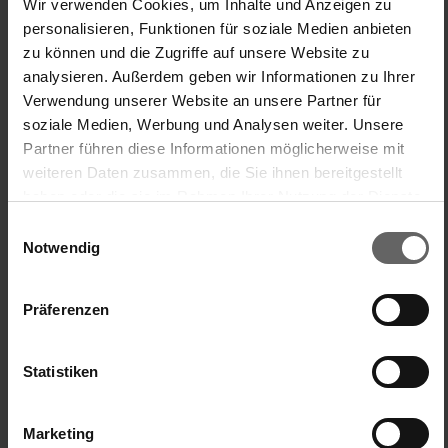
Wir verwenden Cookies, um Inhalte und Anzeigen zu
personalisieren, Funktionen für soziale Medien anbieten
War diese Bewertung hilfreich?
Ja
Melden
Teilen
vor einem Jahr
zu können und die Zugriffe auf unsere Website zu
analysieren. Außerdem geben wir Informationen zu Ihrer
Verwendung unserer Website an unsere Partner für
soziale Medien, Werbung und Analysen weiter. Unsere
Partner führen diese Informationen möglicherweise mit
W
weiteren Daten zusammen, die Sie ihnen bereitgestellt
haben oder die sie im Rahmen Ihrer Nutzung der Dienste
Wasvrouw
gesammelt haben. Sie geben Einwilligung zu unseren
Einwilligungsauswahl
Cookies, wenn Sie unsere Webseite weiterhin nutzen.
Notwendig
Teleurgesteld.
Präferenzen
Standtrockner Classic 250 Flex
Deze gekocht ter vervanging van mijn oude Leifheit 25 
meter droogrek. Het is weer een stevig en stabiel droogrek. 
Statistiken
Het blauwe handvat zorgt voor gemakkelijk inklappen en 
vervoeren, maar hierdoor is er helaas wel minder 
opvangruimte. Op deze plek zat nl. voorheen nog extra 
Marketing