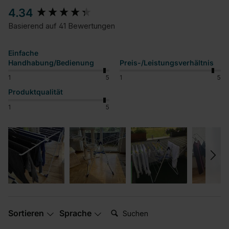
New content loaded
4.34
Basierend auf 41 Bewertungen
Einfache
Handhabung/Bedienung
Preis-/Leistungsverhältnis
1
5
1
5
Produktqualität
1
5
Suchen:
Sortieren
Sprache