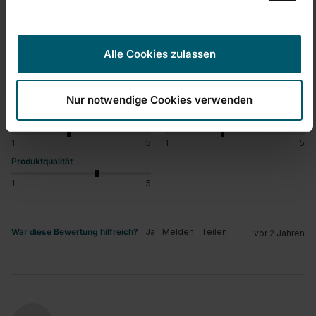
opvangplek voor kleine was. Bovendien zorgt het blauwe 
handvat ervoor dat er in het midden geen lange 
kledingstukken opgehangen kunnen worden. Verder is het 
droogrek veel smaller dan de oude, waardoor de was 
Alle Cookies zulassen
minder goed/breed uit te hangen is en er minder was op kan. 
Eigenlijk heb ik spijt van mijn aankoop, ik zou deze niet nog 
een keer kopen.
Nur notwendige Cookies verwenden
Einfache Handhabung/Bedienung
Preis-/Leistungsverhältnis
1
5
1
5
Produktqualität
1
5
War diese Bewertung hilfreich?
Ja
Melden
Teilen
vor 2 Jahren