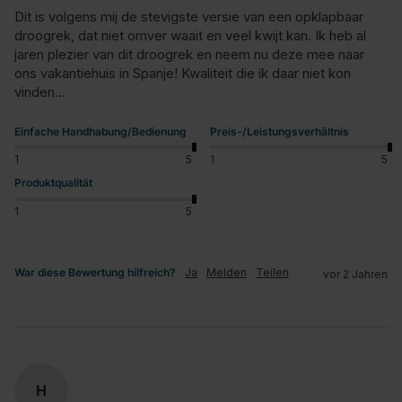
Dit is volgens mij de stevigste versie van een opklapbaar 
droogrek, dat niet omver waait en veel kwijt kan. Ik heb al 
jaren plezier van dit droogrek en neem nu deze mee naar 
ons vakantiehuis in Spanje! Kwaliteit die ik daar niet kon 
vinden...
Einfache Handhabung/Bedienung
Preis-/Leistungsverhältnis
1
5
1
5
Produktqualität
1
5
War diese Bewertung hilfreich?
Ja
Melden
Teilen
vor 2 Jahren
H