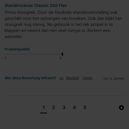
Standtrockner Classic 250 Flex
Prima droogrek. Door de flexibele standenverstelling ook 
geschikt voor het ophangen van broeken. Ook dan blijkt het 
droogrek nog stevig. Na gebruok is het rek simpel in te 
klappen en neemt dan niet veel ruimye in. Kortom een 
aanrader.
Produktqualität
1
5
War diese Bewertung hilfreich?
Ja
Melden
Teilen
vor 4 Jahren
1
2
3
4
5