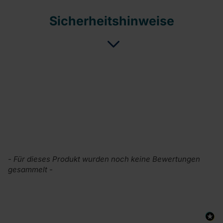
Sicherheitshinweise
New content loaded
- Für dieses Produkt wurden noch keine Bewertungen
gesammelt -