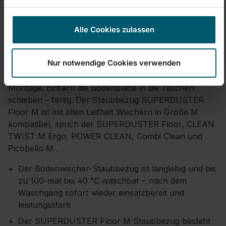
aufgenommen und sicher in den Fasern gebunden.
Der rundum laufende Staubbezug sorgt dafür, dass
auch Fußleisten und Kanten gleich mitgereinigt
Alle Cookies zulassen
werden. Hergestellt aus 100 % Mikrofaser, eignet sich
der Wischbezug für alle Hartböden wie Fliesen,
Nur notwendige Cookies verwenden
Laminat oder Parkett. Die praktische Taschen-
Befestigung ermöglicht eine schnelle und einfache
Montage: Einfach die Bodenplatte in die Taschen
schieben – fertig. Der Staubbezug SUPERDUSTER
Floor M ist mit allen Leifheit Wischern in Größe M
kompatibel, sprich der SUPERDUSTER Floor, CLEAN
TWIST M Ergo, POWER CLEAN, Combi Clean und
Picobello M .
Der Bodenwischer-Staubbezug ist langlebig und bis
zu 100-mal bei 40 °C waschbar – nach dem
Waschgang sofort wieder einsatzbereit und
leistungsstark
Der SUPERDUSTER Floor M Staubbezug besteht