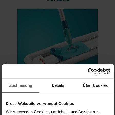
Zustimmung
Details
Über Cookies
Für alle Hartböden
Diese Webseite verwendet Cookies
Der Mikrofaser-Staubbezug kann für alle
Hartböden genutzt werden. Zuverlässig nimmt
Wir verwenden Cookies, um Inhalte und Anzeigen zu
er hier Staub, Haare und Allergene auf. Leisten