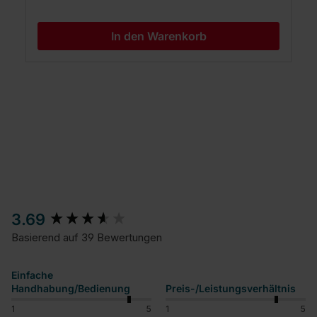
In den Warenkorb
New content loaded
3.69
Basierend auf 39 Bewertungen
Einfache
Handhabung/Bedienung
Preis-/Leistungsverhältnis
1
5
1
5