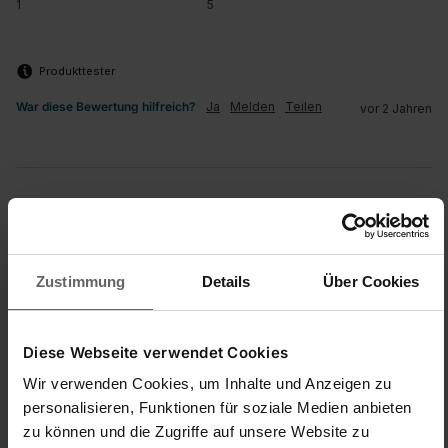
1
5
Produkttester
War diese Bewertung hilfreich?
Ja
Melden
Teilen
vor 2 Jahren
P
Zustimmung
Details
Über Cookies
Verified Customer
Putzmichl
Diese Webseite verwendet Cookies
Wir verwenden Cookies, um Inhalte und Anzeigen zu
Super Wischer
personalisieren, Funktionen für soziale Medien anbieten
Wischbezug CLEAN TWIST M Ergo / POWER CLEAN M, für
zu können und die Zugriffe auf unsere Website zu
alle glatten Böden