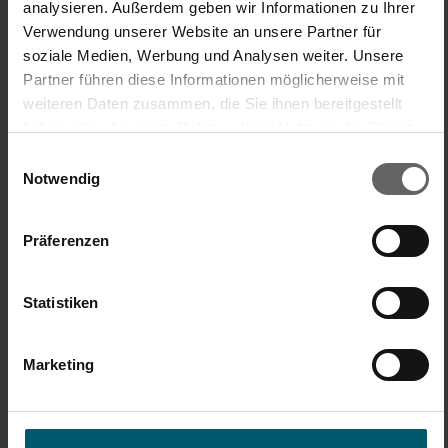
Der Wischer tut was er soll. Passt natürlich super zu dem 
analysieren. Außerdem geben wir Informationen zu Ihrer
Klick-System des Clean Twist Wischer.
Verwendung unserer Website an unsere Partner für
soziale Medien, Werbung und Analysen weiter. Unsere
Einfache Handhabung/Bedienung
Preis-/Leistungsverhältnis
Partner führen diese Informationen möglicherweise mit
weiteren Daten zusammen, die Sie ihnen bereitgestellt
1
5
1
5
haben oder die sie im Rahmen Ihrer Nutzung der Dienste
Produktqualität
gesammelt haben. Sie geben Einwilligung zu unseren
Einwilligungsauswahl
1
5
Cookies, wenn Sie unsere Webseite weiterhin nutzen.
Notwendig
Präferenzen
Statistiken
Produkttester
Marketing
War diese Bewertung hilfreich?
Ja
Melden
Teilen
vor 2 Jahren