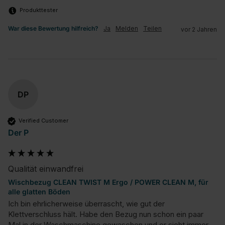
Produkttester
War diese Bewertung hilfreich?
Ja
Melden
Teilen
vor 2 Jahren
DP
Verified Customer
Der P
Qualität einwandfrei
Wischbezug CLEAN TWIST M Ergo / POWER CLEAN M, für
alle glatten Böden
Ich bin ehrlicherweise überrascht, wie gut der 
Klettverschluss hält. Habe den Bezug nun schon ein paar 
Mal in der Waschmaschine gewaschen und er sieht immer 