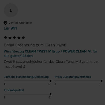
L
Verified Customer
Lis1991
Prima Ergänzung zum Clean Twist!
Wischbezug CLEAN TWIST M Ergo / POWER CLEAN M, für
alle glatten Böden
Zwei Ersatzwischtücher für das Clean Twist M System, ein 
must-have! :)
Einfache Handhabung/Bedienung
Preis-/Leistungsverhältnis
1
5
1
5
Produktqualität
1
5