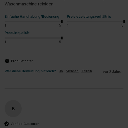
Waschmaschine reinigen.
Einfache Handhabung/Bedienung
Preis-/Leistungsverhältnis
1
5
1
5
Produktqualität
1
5
Produkttester
War diese Bewertung hilfreich?
Ja
Melden
Teilen
vor 2 Jahren
B
Verified Customer