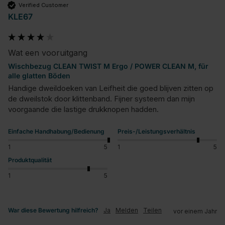
Verified Customer
KLE67
Wat een vooruitgang
Wischbezug CLEAN TWIST M Ergo / POWER CLEAN M, für
alle glatten Böden
Handige dweildoeken van Leifheit die goed blijven zitten op 
de dweilstok door klittenband. Fijner systeem dan mijn 
voorgaande die lastige drukknopen hadden.
Einfache Handhabung/Bedienung
Preis-/Leistungsverhältnis
1
5
1
5
Produktqualität
1
5
War diese Bewertung hilfreich?
Ja
Melden
Teilen
vor einem Jahr