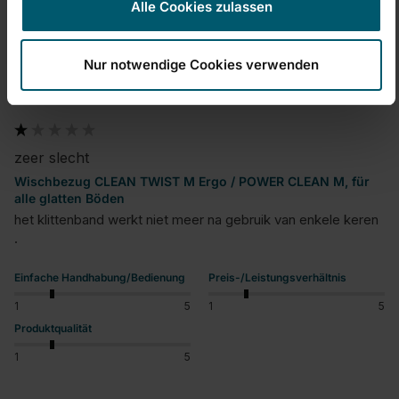
Alle Cookies zulassen
M
Nur notwendige Cookies verwenden
Miesm
zeer slecht
Wischbezug CLEAN TWIST M Ergo / POWER CLEAN M, für
alle glatten Böden
het klittenband werkt niet meer na gebruik van enkele keren 
.
Einfache Handhabung/Bedienung
Preis-/Leistungsverhältnis
1
5
1
5
Produktqualität
1
5