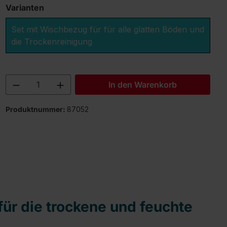
Varianten
Set mit Wischbezug für für alle glatten Böden und
die Trockenreinigung
Produkt Anzahl: Gib den gewünschten 
In den Warenkorb
Produktnummer:
87052
ür die trockene und feuchte