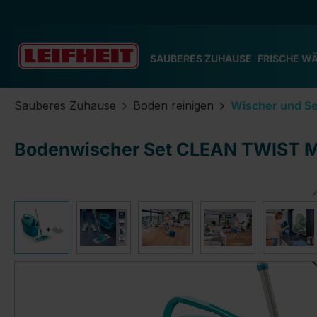
m Hauptinhalt springen
Zur Suche springen
Zur Hauptnavigation springen
SAUBERES ZUHAUSE
FRISCHE W
Sauberes Zuhause
Boden reinigen
Wischer und Se
Bodenwischer Set CLEAN TWIST M E
Bildergalerie überspringen