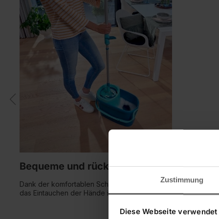
Bequeme und rückenschonende Anwendu
Zustimmung
Dank der komfortablen Schleudertechnologie der CLEAN TW
das Eintauchen der Hände ins Schmutzwasser überflüssig mac
Diese Webseite verwendet