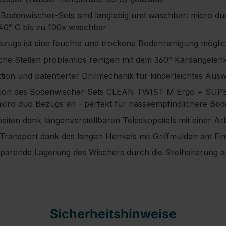
t Bodenwischer-Sets sind langlebig und waschbar: micro duo
° C bis zu 100x waschbar
ezugs ist eine feuchte und trockene Bodenreinigung mögli
che Stellen problemlos reinigen mit dem 360° Kardangelen
tion und patentierter Drillmechanik für kinderleichtes A
tion des Bodenwischer-Sets CLEAN TWIST M Ergo + SU
micro duo Bezugs an - perfekt für nässeempfindlichere Bö
ten dank längenverstellbaren Teleskopstiels mit einer A
 Transport dank des langen Henkels mit Griffmulden am Ei
parende Lagerung des Wischers durch die Stielhalterung 
Sicherheitshinweise