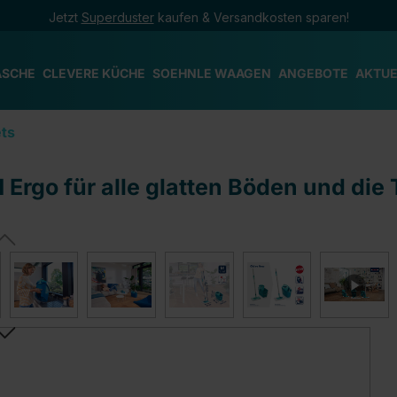
Jetzt
Superduster
kaufen & Versandkosten sparen!
ÄSCHE
CLEVERE KÜCHE
SOEHNLE WAAGEN
ANGEBOTE
AKTUE
ts
rgo für alle glatten Böden und die