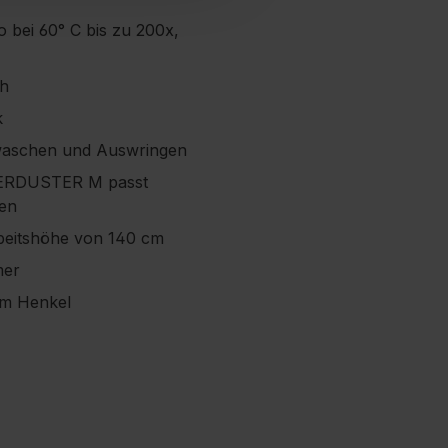
 bei 60° C bis zu 200x,
ch
k
uswaschen und Auswringen
PERDUSTER M passt
den
rbeitshöhe von 140 cm
mer
am Henkel