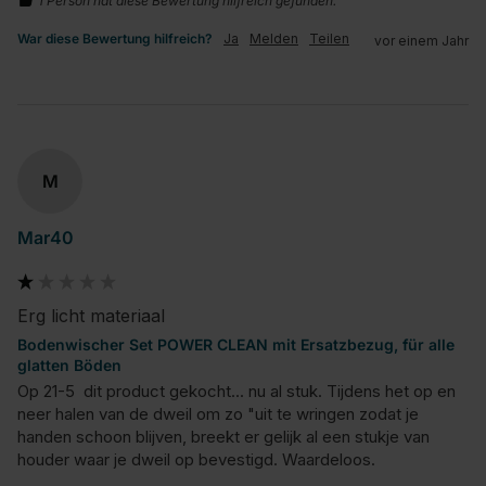
1 Person hat diese Bewertung hilfreich gefunden.
War diese Bewertung hilfreich?
Ja
Melden
Teilen
vor einem Jahr
M
Mar40
Erg licht materiaal
Bodenwischer Set POWER CLEAN mit Ersatzbezug, für alle
glatten Böden
Op 21-5  dit product gekocht... nu al stuk. Tijdens het op en 
neer halen van de dweil om zo "uit te wringen zodat je 
handen schoon blijven, breekt er gelijk al een stukje van 
houder waar je dweil op bevestigd. Waardeloos.