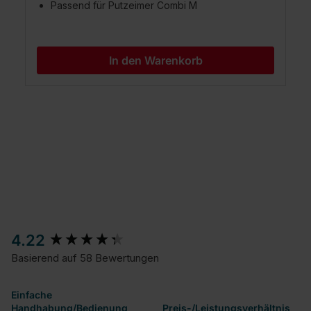
Passend für Putzeimer Combi M
In den Warenkorb
New content loaded
4.22
Basierend auf 58 Bewertungen
Einfache
Handhabung/Bedienung
Preis-/Leistungsverhältnis