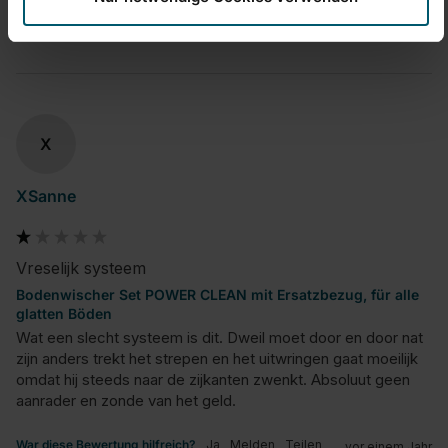
War diese Bewertung hilfreich?
Ja
Melden
Teilen
vor einem Jahr
X
XSanne
Vreselijk systeem
Bodenwischer Set POWER CLEAN mit Ersatzbezug, für alle
glatten Böden
Wat een slecht systeem is dit. Dweil moet door en door nat 
zijn anders trekt het strepen en het uitwringen gaat moeilijk 
omdat hij steeds naar de zijkanten zwenkt. Absoluut geen 
aanrader en zonde van het geld.
War diese Bewertung hilfreich?
Ja
Melden
Teilen
vor einem Jahr