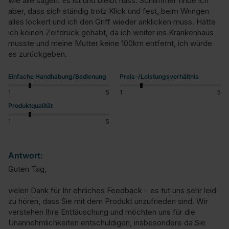
wie alle sagen. Es ist und bleibt nass. Schlimmer finde ich 
aber, dass sich ständig trotz Klick und fest, beim Wringen 
alles lockert und ich den Griff wieder anklicken muss. Hätte 
ich keinen Zeitdruck gehabt, da ich weiter ins Krankenhaus 
musste und meine Mutter keine 100km entfernt, ich würde 
es zurückgeben.
Einfache Handhabung/Bedienung
Preis-/Leistungsverhältnis
1
5
1
5
Produktqualität
1
5
Antwort:
Guten Tag,

vielen Dank für Ihr ehrliches Feedback – es tut uns sehr leid 
zu hören, dass Sie mit dem Produkt unzufrieden sind. Wir 
verstehen Ihre Enttäuschung und möchten uns für die 
Unannehmlichkeiten entschuldigen, insbesondere da Sie 