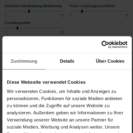
Einfache Handhabung/Bedienung
Preis-/Leistungsverhältnis
1
5
1
5
Produktqualität
1
5
War diese Bewertung hilfreich?
Ja
Melden
Teilen
vor einem Jahr
Zustimmung
Details
Über Cookies
Diese Webseite verwendet Cookies
LK
Wir verwenden Cookies, um Inhalte und Anzeigen zu
personalisieren, Funktionen für soziale Medien anbieten
zu können und die Zugriffe auf unsere Website zu
Lahme K
analysieren. Außerdem geben wir Informationen zu Ihrer
Verwendung unserer Website an unsere Partner für
soziale Medien, Werbung und Analysen weiter. Unsere
Nullnummer