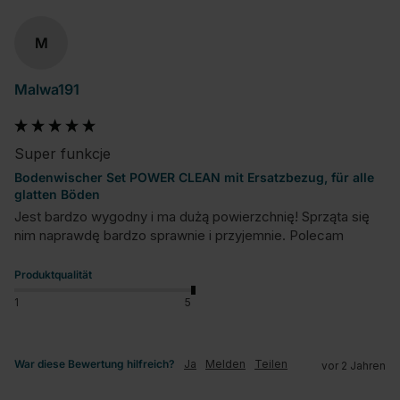
M
Malwa191
Super funkcje
Bodenwischer Set POWER CLEAN mit Ersatzbezug, für alle
glatten Böden
Jest bardzo wygodny i ma dużą powierzchnię! Sprząta się 
nim naprawdę bardzo sprawnie i przyjemnie. Polecam
Produktqualität
1
5
War diese Bewertung hilfreich?
Ja
Melden
Teilen
vor 2 Jahren