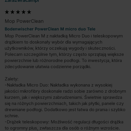
Mop PowerClean
Bodenwischer PowerClean M micro duo Tele
Mop PowerClean M z nakładką Micro Duo i teleskopowym 
drążkiem to doskonały wybór dla wymagających 
użytkowników, którzy oczekują wygody i skuteczności. 
Polecam szczególnie tym, którzy często sprzątają większe 
powierzchnie lub różnorodne podłogi. To inwestycja, która 
zdecydowanie ułatwia codzienne porządki.

Zalety:

-Nakładka Micro Duo: Nakładka wykonana z wysokiej 
jakości mikrofibry doskonale radzi sobie zarówno z drobnym 
kurzem, jak i większymi zabrudzeniami. Świetnie sprawdza 
się na różnych powierzchniach, takich jak płytki, panele czy 
drewniane podłogi. Dodatkowo jest łatwa do prania i szybko 
schnie.

-Drążek teleskopowy: Możliwość regulacji długości drążka 
to ogromny plus, zwłaszcza dla osób o różnym wzroście. 