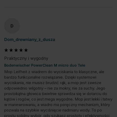
D
Dom_drewniany_z_dusza
Praktyczny i wygodny
Bodenwischer PowerClean M micro duo Tele
Mop Leifheit z wiadrem do wyciskania to klasyczne, ale 
bardzo funkcjonalne rozwiązanie. Dzięki systemowi 
wyciskania, nie musisz brudzić rąk, a mop jest zawsze 
odpowiednio wilgotny – nie za mokry, nie za suchy. Jego 
prostokątna głowica świetnie sprawdza się w dotarciu do 
kątów i rogów, co jest mega wygodne. Mop jest lekki i łatwy 
w manewrowaniu, a wiadro ma poręczny mechanizm, który 
pozwala na szybkie wyciśnięcie nadmiaru wody. To po 
prostu solidny wybór, gdy szukasz prostoty i efektywności 