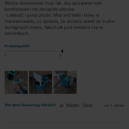
Można dostosować mop tak, aby sprzątanie było 
komfortowe i nie obciążało pleców.

-Lekkość i poręczność: Mop jest lekki i łatwy w 
manewrowaniu, co sprawia, że dociera nawet do trudno 
dostępnych miejsc, takich jak pod meblami czy w 
narożnikach.
Produktqualität
1
5
War diese Bewertung hilfreich?
Ja
Melden
Teilen
vor 2 Jahren