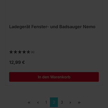
Ladegerät Fenster- und Badsauger Nemo
(6)
12,99 €
In den Warenkorb
Seite
Seite
Seite
1
2
3