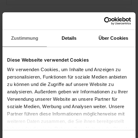
Zustimmung
Details
Über Cookies
Diese Webseite verwendet Cookies
Wir verwenden Cookies, um Inhalte und Anzeigen zu
personalisieren, Funktionen für soziale Medien anbieten
zu können und die Zugriffe auf unsere Website zu
analysieren. Außerdem geben wir Informationen zu Ihrer
Teppichgleiter CleanTenso Power
Verwendung unserer Website an unsere Partner für
soziale Medien, Werbung und Analysen weiter. Unsere
Partner führen diese Informationen möglicherweise mit
weiteren Daten zusammen, die Sie ihnen bereitgestellt
haben oder die sie im Rahmen Ihrer Nutzung der Dienste
(69)
gesammelt haben. Sie geben Einwilligung zu unseren