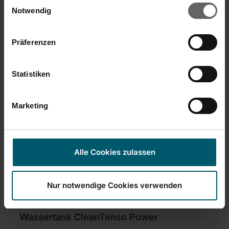
Einwilligungsauswahl
Cookies, wenn Sie unsere Webseite weiterhin nutzen.
4,99 €
Notwendig
In den Warenkorb
Präferenzen
Statistiken
Marketing
Alle Cookies zulassen
Nur notwendige Cookies verwenden
Wassertank CleanTenso Power