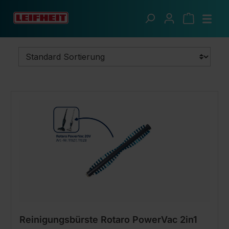
Zum Hauptinhalt springen
Sauberes Zuhause
Ersatzteile
Reinigungsbürste Rotaro PowerVac 2in1