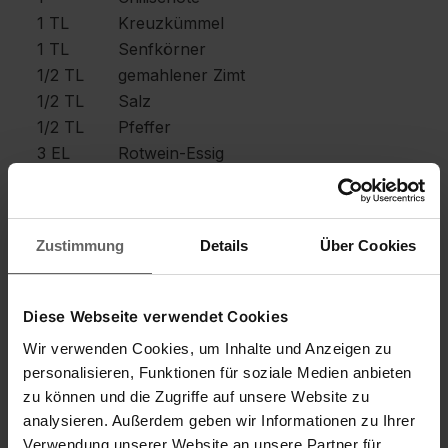
1 TL
Kreuzkümmel
1 TL
Senfkörner
1/2 TL
gemahlener Zimt
1/2 TL
Salz
1/2 TL
Pfeffer
3 EL
Rotwein-Essig
2 EL
ÖL
Zubereitung
Zustimmung
Details
Über Cookies
Die Früchte zunächst waschen. Die
Pflaumen anschließend halbieren und
Diese Webseite verwendet Cookies
entsteinen. Den Apfel schälen, achteln und
Wir verwenden Cookies, um Inhalte und Anzeigen zu
entkernen.
personalisieren, Funktionen für soziale Medien anbieten
Die Früchte zunächst waschen. Die
zu können und die Zugriffe auf unsere Website zu
Pflaumen anschließend halbieren und
analysieren. Außerdem geben wir Informationen zu Ihrer
entsteinen. Den Apfel schälen, achteln und
Verwendung unserer Website an unsere Partner für