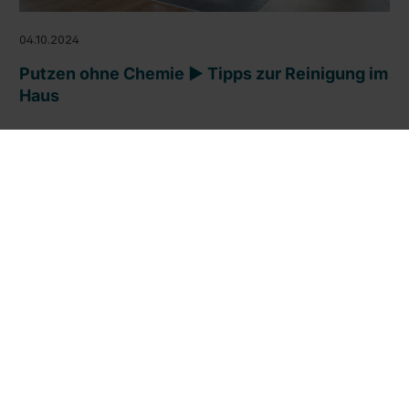
04.10.2024
Putzen ohne Chemie ► Tipps zur Reinigung im
Haus
Du fragst dich, wie du ✓ gründlich und ✓ ohne Chemie
putzen kannst? Diese alternativen Mittel reinigen
umweltschonend. Informiere dich jetzt im Ratgeber.