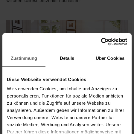
wischen solltest. Jetzt hier nachlesen!
Zustimmung
Details
Über Cookies
Diese Webseite verwendet Cookies
04.10.2024
Wir verwenden Cookies, um Inhalte und Anzeigen zu
Frühjahrsputz: Tipps für ein sauberes Zuhause
personalisieren, Funktionen für soziale Medien anbieten
zu können und die Zugriffe auf unsere Website zu
So erledigt sich dein Frühjahrsputz fast wie von selbst. Jetzt
analysieren. Außerdem geben wir Informationen zu Ihrer
hier nützliche Tipps und Tricks nachlesen und mit System
Verwendung unserer Website an unsere Partner für
putzen. Für ein Top-Ergebnis.
soziale Medien, Werbung und Analysen weiter. Unsere
Partner führen diese Informationen möglicherweise mit