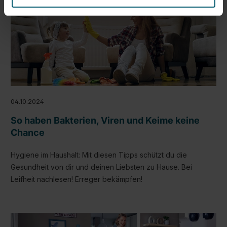
04.10.2024
So haben Bakterien, Viren und Keime keine
Chance
Hygiene im Haushalt: Mit diesen Tipps schützt du die
Gesundheit von dir und deinen Liebsten zu Hause. Bei
Leifheit nachlesen! Erreger bekämpfen!