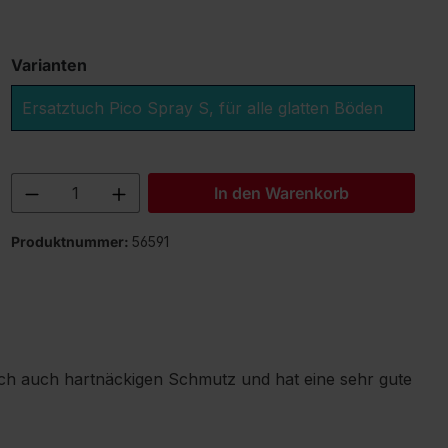
Varianten
Ersatztuch Pico Spray S, für alle glatten Böden
Produkt Anzahl: Gib den gewünschten 
In den Warenkorb
Produktnummer:
56591
ich auch hartnäckigen Schmutz und hat eine sehr gute