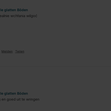
lle glatten Böden
ealnie wchłania wilgoć
Melden
Teilen
lle glatten Böden
g en goed uit te wringen