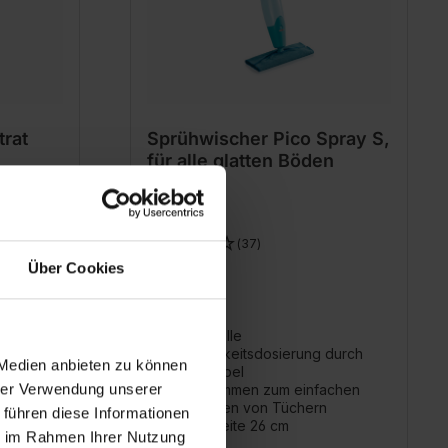
trat
Sprühwischer Pico Spray S,
für alle glatten Böden
(37)
Über Cookies
36,99 €
mutzungen
Individuelle
Feuchtigkeitsdosierung durch
 Medien anbieten zu können
Sprühhebel
hrer Verwendung unserer
Tuchklemmen zum einfachen
ger*
befestigen von Tüchern
 führen diese Informationen
Wischbreite 26 cm
ie im Rahmen Ihrer Nutzung