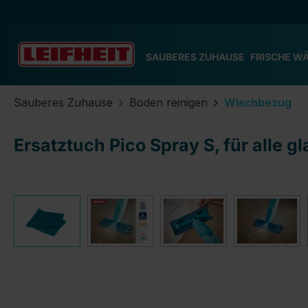
m Hauptinhalt springen
Zur Suche springen
Zur Hauptnavigation springen
SAUBERES ZUHAUSE
FRISCHE W
Sauberes Zuhause
Boden reinigen
Wischbezug
Ersatztuch Pico Spray S, für alle g
Bildergalerie überspringen