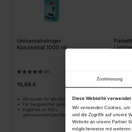
Universalreiniger
Parket
Konzentrat 1000 ml
Lamina
1000 m
(29)
Zustimmung
10,99 €
9,99 €
Diese Webseite verwendet
Allrounder für alle Bodenarten
Schont
Für Saugwischer geeignet
schüt
Wir verwenden Cookies, um I
Ergibt bis zu 100 L
Schlie
und die Zugriffe auf unsere 
gebrauchsfertigen Reiniger*
Ergibt
gebrau
Website an unsere Partner fü
möglicherweise mit weiteren