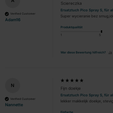
A
Sciereczka
Ersatztuch Pico Spray S, für a
Verified Customer
Super wycieranie bez smug,id
Adam16
Produktqualität
1
5
War diese Bewertung hilfreich?
Ja
N
Fijn doekje
Ersatztuch Pico Spray S, für a
Verified Customer
lekker makkelijk doekje, stevi
Nannette
Einfache