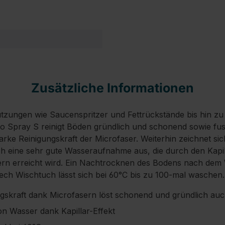
Zusätzliche Informationen
utzungen wie Saucenspritzer und Fettrückstände bis hin z
co Spray S reinigt Böden gründlich und schonend sowie fuss
tarke Reinigungskraft der Microfaser. Weiterhin zeichnet si
h eine sehr gute Wasseraufnahme aus, die durch den Kapill
rn erreicht wird. Ein Nachtrocknen des Bodens nach dem W
 Tech Wischtuch lässt sich bei 60°C bis zu 100-mal waschen.
gskraft dank Microfasern löst schonend und gründlich au
 Wasser dank Kapillar-Effekt