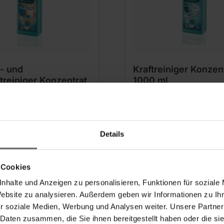
t- und
Kraftreiniger Konzen
treiniger Konzentrat
1000 ml
l
(11)
(20)
Details
10,99 €
 Cookies
 Parkett- und Laminat,
Entfernt starke Versch
zt Fugen vor Nässe
drinnen und draußen
nhalte und Anzeigen zu personalisieren, Funktionen für soziale
renfreies Wischen
Spezielle Power-Mixtur
Website zu analysieren. Außerdem geben wir Informationen zu I
 bis zu 120 L
Ergibt bis zu 120 L
chsfertigen Reiniger*
gebrauchsfertigen Reini
r soziale Medien, Werbung und Analysen weiter. Unsere Partner
 Daten zusammen, die Sie ihnen bereitgestellt haben oder die s