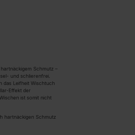
u hartnäckigem Schmutz –
el- und schlierenfrei.
ch das Leifheit Wischtuch
ar-Effekt der
ischen ist somit nicht
ch hartnäckigen Schmutz