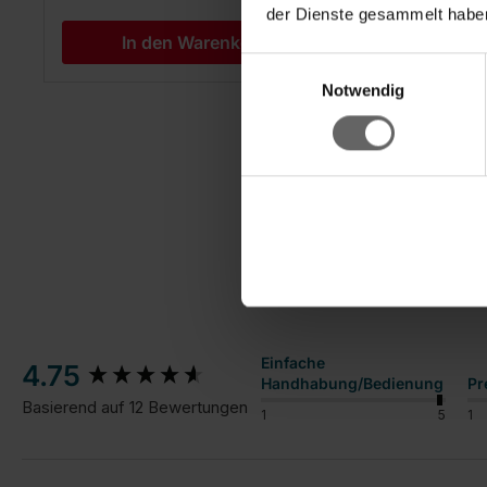
der Dienste gesammelt haben
In den Warenkorb
Einwilligungsauswahl
Notwendig
New content loaded
Einfache
4.75
Handhabung/Bedienung
Pr
Basierend auf 12 Bewertungen
1
5
1
Suchen: