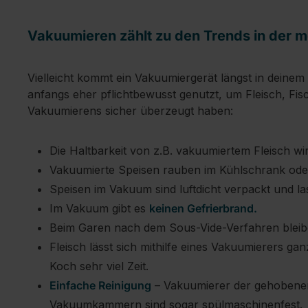
Vakuumieren zählt zu den Trends in der 
Vielleicht kommt ein Vakuumiergerät längst in deine
anfangs eher pflichtbewusst genutzt, um Fleisch, F
Vakuumierens sicher überzeugt haben:
Die Haltbarkeit von z.B. vakuumiertem Fleisch w
Vakuumierte Speisen rauben im Kühlschrank oder
Speisen im Vakuum sind luftdicht verpackt und l
Im Vakuum gibt es
keinen Gefrierbrand.
Beim Garen nach dem Sous-Vide-Verfahren ble
Fleisch lässt sich mithilfe eines Vakuumierers ga
Koch sehr viel Zeit.
Einfache Reinigung
– Vakuumierer der gehobenen 
Vakuumkammern sind sogar spülmaschinenfest.