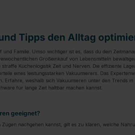
und Tipps den Alltag optimie
ruf und Familie. Umso wichtiger ist es, dass du dein Zeitma
 zweiwöchentlichen Großeinkauf von Lebensmitteln bewältigen,
straffe Küchenlogistik Zeit und Nerven. Die effiziente L
teile eines leistungsstarken Vakuumierers. Das Expertenwiss
 Erfahre, weshalb sich Vakuumieren unter den Trends in 
schware für lange Zeit haltbar machen kannst.
eren geeignet?
 Zügen nachgehen kannst, gilt es zu klären, welche Nahru