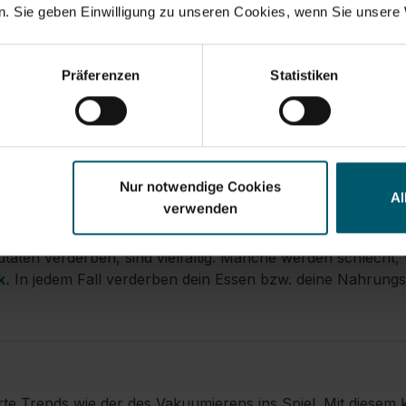
er und Gewürze, aber auch vorgekochte Speisen zeit- und 
. Sie geben Einwilligung zu unseren Cookies, wenn Sie unsere 
vor Verderb und verhinderst, dass gutes Essen im Müll lan
 aufzubewahren:
Präferenzen
Statistiken
l
die länger aufbewahrt werden
ensmittel, die lange haltbar sind
Nur notwendige Cookies
Al
verwenden
ten verderben, sind vielfältig. Manche werden schlecht, w
k.
In jedem Fall verderben dein Essen bzw. deine Nahrungsm
Trends wie der des Vakuumierens ins Spiel. Mit diesem kl