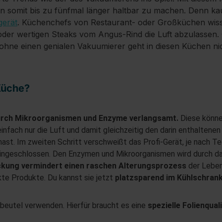
n somit bis zu fünfmal länger haltbar zu machen. Denn ka
gerät
. Küchenchefs von Restaurant- oder Großküchen wiss
 oder wertigen Steaks vom Angus-Rind die Luft abzulassen.
hne einen genialen Vakuumierer geht in diesen Küchen nic
Küche?
rch Mikroorganismen und Enzyme verlangsamt.
Diese könne
einfach nur die Luft
und damit gleichzeitig den darin enthaltene
ast. Im zweiten Schritt verschweißt das Profi-Gerät, je nach T
 eingeschlossen.
Den Enzymen und Mikroorganismen wird durch da
ackung vermindert einen raschen Alterungsprozess
der Leben
kte Produkte.
Du kannst sie jetzt
platzsparend im Kühlschran
beutel verwenden. Hierfür braucht es eine
spezielle Folienqual