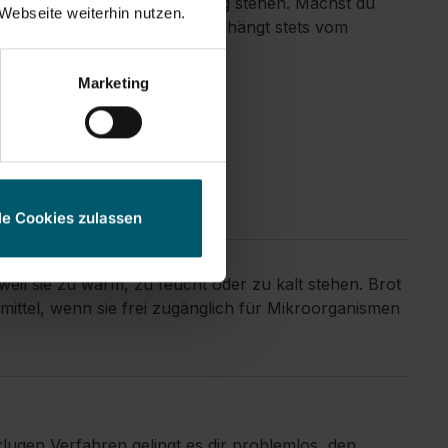
saisonunabhängig zur Verfügung stehen. Machst du
Webseite weiterhin nutzen.
det. Was du wie lagern musst, hängt stets vom
Marketing
le Cookies zulassen
eil sie zu warm, zu feucht oder zu kalt stehen. Brot
ittel, wenn sie frei zugänglich für Mikroorganismen
ugen Verfahren gelingt es dir problemlos, den