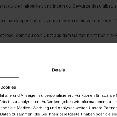
erst du die Haltbarkeit und indem du Gewürze dazu gibst, e
zum einen länger haltbar, zum anderen ist ein vakuumierter
ethode, damit du dein Obst aus dem Garten nicht nur einko
deine Rohkost nicht nur länger frisch, sondern bei vakuumi
r im Stück – vakuumierten Käse kannst du auch noch nach l
Details
en recht weich sind, kannst du sie mit dieser Methode a
 Cookies
ern
nhalte und Anzeigen zu personalisieren, Funktionen für soziale
Website zu analysieren. Außerdem geben wir Informationen zu I
r soziale Medien, Werbung und Analysen weiter. Unsere Partner
smittel länger haltbar machen, das wußten schon die Genera
 Daten zusammen, die Sie ihnen bereitgestellt haben oder die s