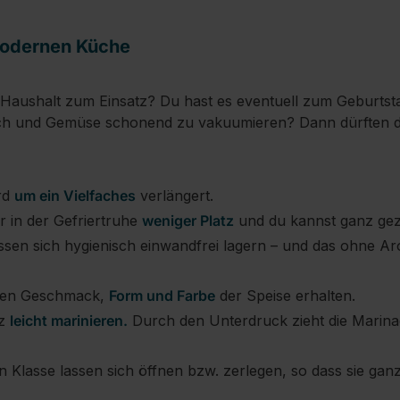
modernen Küche
m Haushalt zum Einsatz? Du hast es eventuell zum Geburts
isch und Gemüse schonend zu vakuumieren? Dann dürften d
ird
um ein Vielfaches
verlängert.
 in der Gefriertruhe
weniger Platz
und du kannst ganz gezi
assen sich hygienisch einwandfrei lagern – und das ohne Ar
iben Geschmack,
Form und Farbe
der Speise erhalten.
nz
leicht marinieren.
Durch den Unterdruck zieht die Marinade
Klasse lassen sich öffnen bzw. zerlegen, so dass sie gan