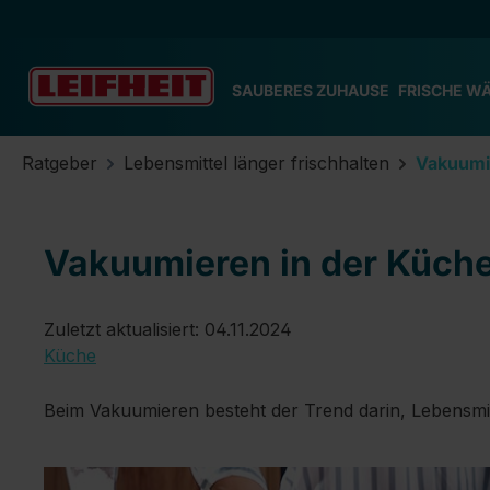
m Hauptinhalt springen
Zur Suche springen
Zur Hauptnavigation springen
SAUBERES ZUHAUSE
FRISCHE W
Ratgeber
Lebensmittel länger frischhalten
Vakuumi
Vakuumieren in der Küch
Zuletzt aktualisiert: 04.11.2024
Küche
Beim Vakuumieren besteht der Trend darin, Lebensmit