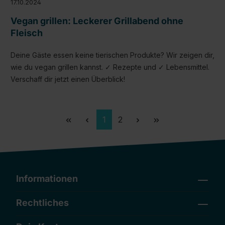
17.10.2024
Vegan grillen: Leckerer Grillabend ohne
Fleisch
Deine Gäste essen keine tierischen Produkte? Wir zeigen dir,
wie du vegan grillen kannst. ✓ Rezepte und ✓ Lebensmittel.
Verschaff dir jetzt einen Überblick!
Seite
Seite
1
2
Informationen
Rechtliches