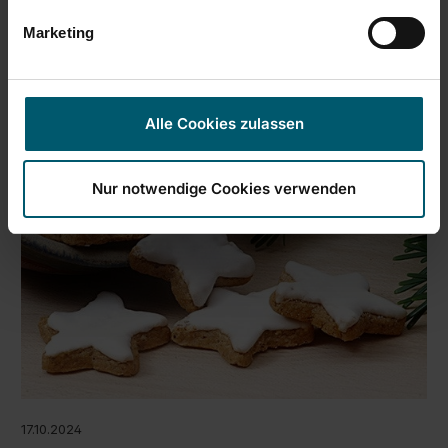
Deutschland & der Region ➽ erntefrisch & klimaneutral
genießen. Gesünder leben mit Pflanzenpower!
Marketing
Alle Cookies zulassen
Nur notwendige Cookies verwenden
17.10.2024