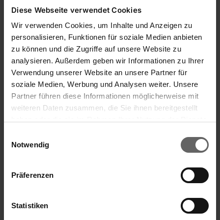
Zeitsparend kochen im Alltag: So kochst du bewusst, gesund
Diese Webseite verwendet Cookies
& schnell ➽ top Küchenhelfer ➽ Orga & Einkauf ➽ Rezept.
Wir verwenden Cookies, um Inhalte und Anzeigen zu
Jetzt Tipps & Rezepte nachlesen!
personalisieren, Funktionen für soziale Medien anbieten
zu können und die Zugriffe auf unsere Website zu
analysieren. Außerdem geben wir Informationen zu Ihrer
Verwendung unserer Website an unsere Partner für
soziale Medien, Werbung und Analysen weiter. Unsere
Partner führen diese Informationen möglicherweise mit
weiteren Daten zusammen, die Sie ihnen bereitgestellt
haben oder die sie im Rahmen Ihrer Nutzung der Dienste
gesammelt haben. Sie geben Einwilligung zu unseren
Einwilligungsauswahl
Cookies, wenn Sie unsere Webseite weiterhin nutzen.
Notwendig
23.10.2024
Präferenzen
Heimisches Obst & Gemüse – Saisonkalender
Statistiken
Wann gibt es was? Heimisches Obst und Gemüse aus