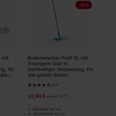
-27%
 mit
Bodenwischer Profi XL mit
3-teiligem Stiel in
g, für
nachhaltiger Verpackung, für
 die
alle glatten Böden
(217)
32,99 €
Regulärer Preis:
-27%
44,99 €
Stahlstiel 140 cm
Wischbreite 42 cm