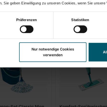
gewrungen
Sieb
. Sie geben Einwilligung zu unseren Cookies, wenn Sie unsere 
stiel 140 cm
Stahlstiel 140 cm
breite 42 cm
Wischbreite 33 cm
Präferenzen
Statistiken
In den Warenkorb
In den Warenkorb
Nur notwendige Cookies
Al
verwenden
mop-Set Classic Mop
Komfort-Sprühwischer