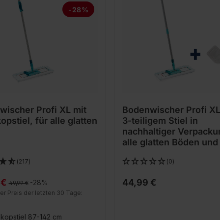
-28%
ischer Profi XL mit
Bodenwischer Profi XL
opstiel, für alle glatten
3-teiligem Stiel in
nachhaltiger Verpackun
alle glatten Böden und
Trockenreinigung
(217)
(0)
 €
44,99 €
Regulärer Preis:
-28%
49,99 €
er Preis der letzten 30 Tage:
kopstiel 87-142 cm