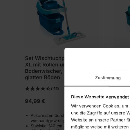
Set Wischtuchpresse Profi
Set Wi
XL mit Rollen und
Compa
Bodenwischer, für alle
für al
glatten Böden
Zustimmung
(155)
Diese Webseite verwendet
94,99 €
54,99
Wir verwenden Cookies, um I
Günstigst
und die Zugriffe auf unsere 
79,99 €
Auspressen durch Fußbedienung-
Website an unsere Partner fü
wie handgewrungen
Ausp
Stahlstiel 140 cm
Herun
möglicherweise mit weiteren