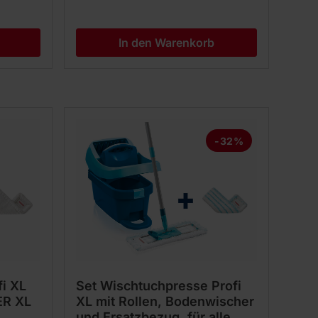
In den Warenkorb
-32%
i XL
Set Wischtuchpresse Profi
ER XL
XL mit Rollen, Bodenwischer
und Ersatzbezug, für alle