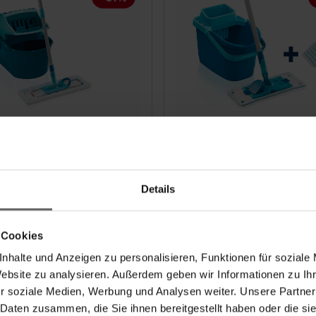
schtuchpresse Profi
Bodenwischer Set P
ct mit Bodenwischer,
CLEAN mit Ersatzbezug
le glatten Böden
alle glatten Böden
Details
(59)
(58)
 Cookies
 €
24,99 €
Regulärer Preis:
-31%
Regulärer Preis:
-17%
79,99 €
29,99 €
nhalte und Anzeigen zu personalisieren, Funktionen für soziale
er Preis der letzten 30 Tage:
Günstigster Preis der letzten 30 
Website zu analysieren. Außerdem geben wir Informationen zu I
29,99 €
r soziale Medien, Werbung und Analysen weiter. Unsere Partner
ressen durch
Stabileres und gründlicher
terdrücken des Stiels - wie
Auspressen durch Ausdrüc
 Daten zusammen, die Sie ihnen bereitgestellt haben oder die s