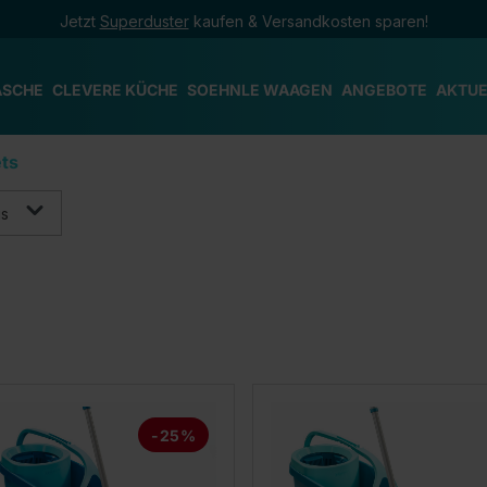
Jetzt
Superduster
kaufen & Versandkosten sparen!
ÄSCHE
CLEVERE KÜCHE
SOEHNLE WAAGEN
ANGEBOTE
AKTUE
ts
is
-25%