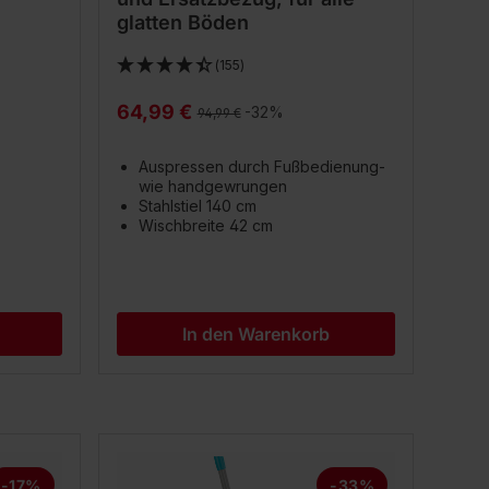
glatten Böden
(155)
64,99 €
Regulärer Preis:
-32%
94,99 €
Auspressen durch Fußbedienung-
wie handgewrungen
Stahlstiel 140 cm
Wischbreite 42 cm
In den Warenkorb
-17%
-33%