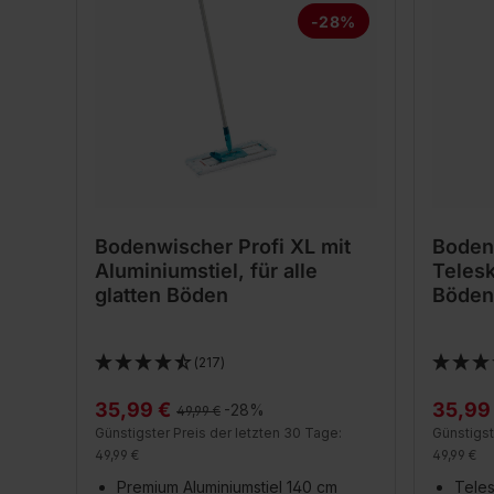
-28%
Bodenwischer Profi XL mit
Bodenw
Aluminiumstiel, für alle
Telesk
glatten Böden
Böden
(217)
35,99 €
35,99
Regulärer Preis:
-28%
49,99 €
Günstigster Preis der letzten 30 Tage:
Günstigst
49,99 €
49,99 €
Premium Aluminiumstiel 140 cm
Teles