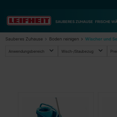
m Hauptinhalt springen
Zur Suche springen
Zur Hauptnavigation springen
SAUBERES ZUHAUSE
FRISCHE W
Sauberes Zuhause
Boden reinigen
Wischer und Se
Anwendungsbereich
Wisch-/Staubezug
Pre