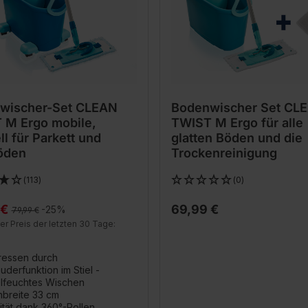
wischer-Set CLEAN
Bodenwischer Set CL
 M Ergo mobile,
TWIST M Ergo für alle
ll für Parkett und
glatten Böden und die
öden
Trockenreinigung
(113)
(0)
 €
69,99 €
Regulärer Preis:
-25%
79,99 €
er Preis der letzten 30 Tage:
ressen durch
uderfunktion im Stiel -
lfeuchtes Wischen
breite 33 cm
ität dank 360°-Rollen