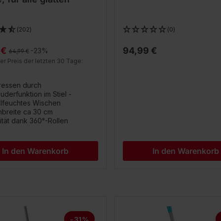
(202)
(0)
 €
94,99 €
Regulärer Preis:
-23%
64,99 €
er Preis der letzten 30 Tage:
ressen durch
uderfunktion im Stiel -
lfeuchtes Wischen
breite ca 30 cm
ität dank 360°-Rollen
In den Warenkorb
In den Warenkorb
-31%