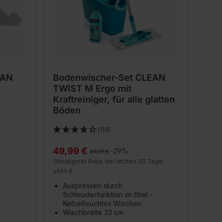
EAN
Bodenwischer-Set CLEAN
TWIST M Ergo mit
Kraftreiniger, für alle glatten
Böden
(113)
49,99 €
Regulärer Preis:
-29%
69,99 €
Günstigster Preis der letzten 30 Tage:
69,99 €
Auspressen durch
Schleuderfunktion im Stiel -
Nebelfeuchtes Wischen
Wischbreite 33 cm