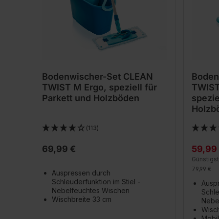
Bodenwischer-Set CLEAN
Boden
TWIST M Ergo, speziell für
TWIST
Parkett und Holzböden
spezie
Holzb
(113)
69,99 €
59,99
Günstigst
79,99 €
Auspressen durch
Schleuderfunktion im Stiel -
Ausp
Nebelfeuchtes Wischen
Schle
Wischbreite 33 cm
Nebe
Wisch
Mobil