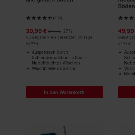
Böden
(202)
39,99 €
49,99
Regulärer Preis:
-27%
54,99 €
Günstigster Preis der letzten 30 Tage:
Günstigst
54,99 €
64,99 €
Auspressen durch
Ausp
Schleuderfunktion im Stiel -
Schle
Nebelfeuchtes Wischen
Nebe
Wischbreite ca 30 cm
Wisch
Mobil
In den Warenkorb